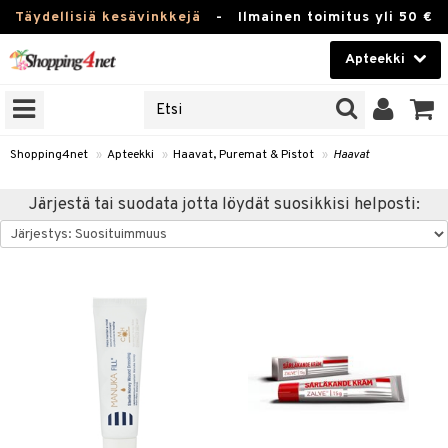
Täydellisiä kesävinkkejä
-
Ilmainen toimitus yli 50 €
Apteekki
ERKKEJÄ
Kauneudenhoito
JAT
UOTTEITA
Piilolinssit
Shopping4net
»
Apteekki
»
Haavat, Puremat & Pistot
»
Haavat
Luontaistuotteet
Järjestä tai suodata jotta löydät suosikkisi helposti:
Apteekki
eet
ihkeet
pakasta
pat
ia
Fitness
Puremat & Pistot
 & Seisominen
Koti & Sisustus
/ WC
u
Lelut, Lapsi & Vauva
nni & Ylety
t
Tuotemerkkejä
it & Teipit
Kampanjat
 / Pistokset