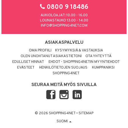
0800 9 18486
AUKIOLOAJAT: 10.00 - 16.00
LOUNASTAUKO 13.00 - 14.00
INFO@SHOPPING4NET.COM
ASIAKASPALVELU
OMA PROFIILI
KYSYMYKSIÄ & VASTAUKSIA
OLEN UNOHTANUT ASIAKASTIETONI
OTA YHTEYTTÄ
EDULLISET HINNAT
EHDOT - SHOPPING4NETIN MYYNTIEHDOT
EVÄSTEET
HENKILÖTIETOJEN SUOJAUS
KUMPPANIKSI
SHOPPING4NET
SEURAA MEITÄ MYÖS SIVUILLA
© 2026 SHOPPING4NET
•
SITEMAP
SUOMI