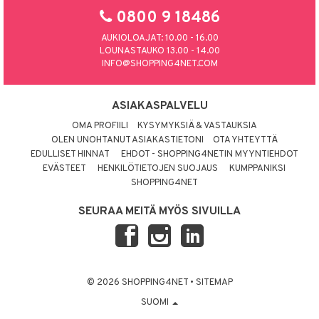
visukat
toori-intoleranssi
ium
0800 9 18486
vittäin
isukat
tamiinit
AUKIOLOAJAT: 10.00 - 16.00
LOUNASTAUKO 13.00 - 14.00
INFO@SHOPPING4NET.COM
ASIAKASPALVELU
OMA PROFIILI
KYSYMYKSIÄ & VASTAUKSIA
OLEN UNOHTANUT ASIAKASTIETONI
OTA YHTEYTTÄ
EDULLISET HINNAT
EHDOT - SHOPPING4NETIN MYYNTIEHDOT
EVÄSTEET
HENKILÖTIETOJEN SUOJAUS
KUMPPANIKSI
SHOPPING4NET
SEURAA MEITÄ MYÖS SIVUILLA
© 2026 SHOPPING4NET
•
SITEMAP
SUOMI