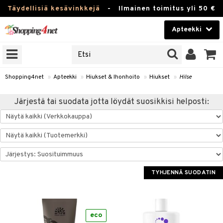
Täydellisiä kesävinkkejä
-
Ilmainen toimitus yli 50 €
Apteekki
ERKKEJÄ
Kauneudenhoito
JAT
UOTTEITA
Piilolinssit
Shopping4net
»
Apteekki
»
Hiukset & Ihonhoito
»
Hiukset
»
Hilse
Luontaistuotteet
Järjestä tai suodata jotta löydät suosikkisi helposti:
Apteekki
eet
ihkeet
pakasta
pat
ia
Fitness
Puremat & Pistot
 & Seisominen
Koti & Sisustus
& Ihonhoito
/ WC
u
TYHJENNÄ SUODATIN
Lelut, Lapsi & Vauva
nni & Ylety
tuotteet
Tuotemerkkejä
it & Teipit
t
Kampanjat
eco
se
 / Pistokset