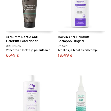
sten oheneminen
uoto
vojen poisto
mppoo & Hoitoaine
toaine
t
Urtekram Nettle Anti-
Daxxin Anti-Dandruff
amppoo
Dandruff Conditioner
Shampoo Original
URTEKRAM
DAXXIN
to miehille
Vähentää hilsettä ja palauttaa hiusten ja hiuspohjan terveen tasapainon.
Tehokas ja tehokas hilseampu.
6,49
13,49
€
€
ranajo / Sheivaus
vat
distus
ne
t
seema
ne
iikka
va iho
vovoiteet
ta
gelmaiho
kkä iho
gelmaiho
tus
va iho
iteet
maali iho
o