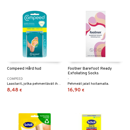
Compeed Hård hud
Footner Barefoot Ready
Exfoliating Socks
COMPEED
-
Laastarit, jotka pehmentävät ihoa ja auttavat tehokkaasti poistamaan kovettumia.
Pehmeät jalat hoitamalla.
8,48
16,90
€
€