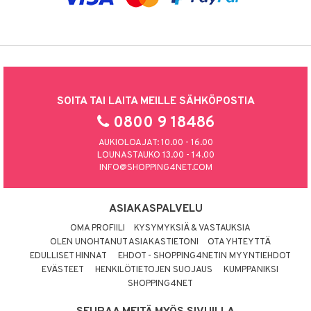
SOITA TAI LAITA MEILLE SÄHKÖPOSTIA
0800 9 18486
AUKIOLOAJAT: 10.00 - 16.00
LOUNASTAUKO 13.00 - 14.00
INFO@SHOPPING4NET.COM
ASIAKASPALVELU
OMA PROFIILI
KYSYMYKSIÄ & VASTAUKSIA
OLEN UNOHTANUT ASIAKASTIETONI
OTA YHTEYTTÄ
EDULLISET HINNAT
EHDOT - SHOPPING4NETIN MYYNTIEHDOT
EVÄSTEET
HENKILÖTIETOJEN SUOJAUS
KUMPPANIKSI
SHOPPING4NET