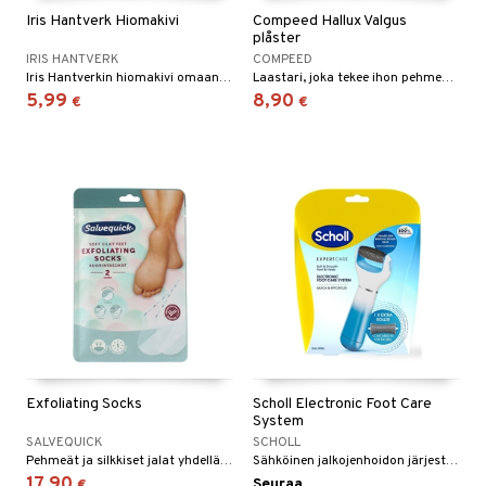
Iris Hantverk Hiomakivi
Compeed Hallux Valgus
plåster
IRIS HANTVERK
COMPEED
Iris Hantverkin hiomakivi omaan pieneen jalkahoitolaasi.
Laastari, joka tekee ihon pehmeäksi ja siten helpottaa painetta isovarpaanivelässä.
5,99
8,90
€
€
Exfoliating Socks
Scholl Electronic Foot Care
System
SALVEQUICK
SCHOLL
Pehmeät ja silkkiset jalat yhdellä askeleella. Kuorivat sukat, jotka poistavat kuolleet ihosolut yhden käsittelyn jälkeen.
Sähköinen jalkojenhoidon järjestelmä on moderni tapa poistaa kovettumia.
17,90
Seuraa
€