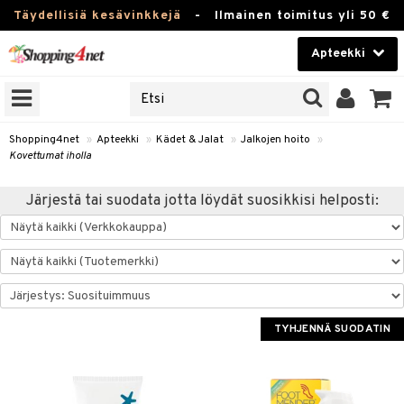
Täydellisiä kesävinkkejä
-
Ilmainen toimitus yli 50 €
Apteekki
ERKKEJÄ
Kauneudenhoito
JAT
UOTTEITA
Piilolinssit
Shopping4net
»
Apteekki
»
Kädet & Jalat
»
Jalkojen hoito
»
Kovettumat iholla
Luontaistuotteet
Järjestä tai suodata jotta löydät suosikkisi helposti:
Apteekki
eet
ihkeet
pakasta
pat
ia
Fitness
Puremat & Pistot
 & Seisominen
Koti & Sisustus
& Ihonhoito
/ WC
u
Lelut, Lapsi & Vauva
TYHJENNÄ SUODATIN
nni & Ylety
tuotteet
Tuotemerkkejä
Jalat
it & Teipit
t
välineet
Kampanjat
se
 / Pistokset
nenssi
n hoito