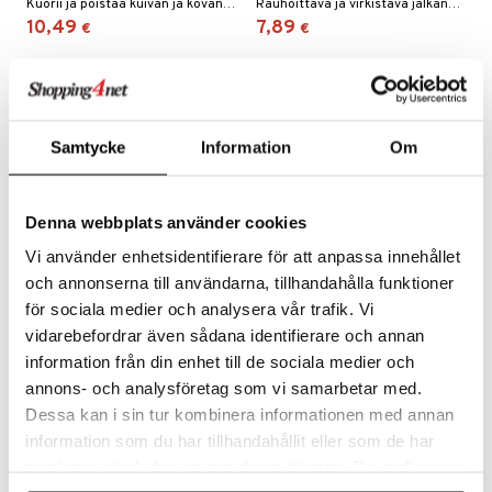
Kuorii ja poistaa kuivan ja kovan ihon yhdellä helppokäyttöisellä levityksellä, jättäen kantapäät näkyvästi pehmeämmiksi.
Rauhoittava ja virkistävä jalkanaamio, joka on kehitetty antamaan helpotusta väsyneille ja kipeille jaloille.
10,49
7,89
€
€
Samtycke
Information
Om
Denna webbplats använder cookies
Vi använder enhetsidentifierare för att anpassa innehållet
och annonserna till användarna, tillhandahålla funktioner
för sociala medier och analysera vår trafik. Vi
CCS Lösning för
CCS Fotbad
vidarebefordrar även sådana identifierare och annan
hudsprickor
information från din enhet till de sociala medier och
CCS
CCS
annons- och analysföretag som vi samarbetar med.
CCS Voidetta käytetään käsien ja jalkojen halkeamien sekä pienten haavojen hoitoon.
Kuoriva ja pehmentävä jalkakylpy, joka auttaa puhdistamaan ja kosteuttamaan kuivia, väsyneitä jalkoja.
14,90
10,91
Dessa kan i sin tur kombinera informationen med annan
€
€
information som du har tillhandahållit eller som de har
samlat in när du har använt deras tjänster. Du godkänner