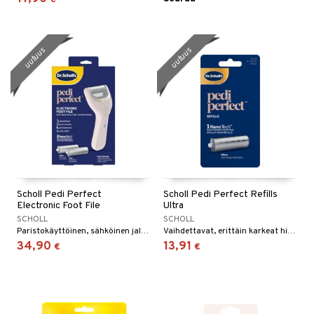
uutuus
uutuus
Scholl Pedi Perfect
Scholl Pedi Perfect Refills
Electronic Foot File
Ultra
SCHOLL
SCHOLL
Paristokäyttöinen, sähköinen jalkaraspi, joka on suunniteltu poistamaan tehokkaasti kovettunutta ihoa ja känsiä jaloista.
Vaihdettavat, erittäin karkeat hiomapäädyt, erityisesti kehitetty Scholl Pedi Perfectille.
34,90
13,91
€
€