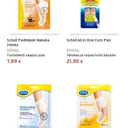
Scholl PediMask Manuka
Scholl All in One Corn Pen
Honey
SCHOLL
SCHOLL
Tuoteteksti saapuu pian
Tehokas ja nopea hoito känsille.
7,89
21,90
€
€