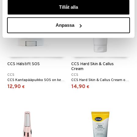
våra cookies vid fortsatt användande av vår webbplats.
Tillåt alla
Anpassa
CCS Hälstift SOS
CCS Hard Skin & Callus
Cream
CCS
CCS
CCS Kantapääpuikko SOS on kehitetty ehkäisemään kantapään halkeamia ja erittäin kovaa ihoa.
CCS Hard Skin & Callus Cream on nopeavaikutteinen jalkavoide kovettumille ja kovalle iholle.
12,90
14,90
€
€