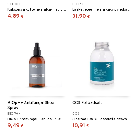
kat
kyys ruoalle
SCHOLL
BIOPH+
Kaksoisvaikutteinen jalkaviila, jossa hieno/karkea hiomapinta päivittäiseen käyttöön. Poistaa hellävaraisesti kovettumia ja tekee jaloista pehmeät ja sileät.
Lääketieteellinen jalkakylpy, joka on tehokas yleisiä jalkaongelmia, kuten jalkasieniä, kantapään halkeamia, kovettumia ja kuivaa ihoa vastaan.
visukat
toori-intoleranssi
ium
4,89
31,90
€
€
vittäin
isukat
tamiinit
BIOpH+ Antifungal Shoe
CCS Fotbadsalt
Spray
BIOPH+
CCS
BIOpH Antifungal -kenkäsuihke poistaa sienisporat, bakteerit ja pahan hajun kengistäsi.
Sisältää 100 % kosteutta sitovaa karbamidia, joka pehmentää tehokkaasti kuivaa ihoa, kovettumia ja halkeilevia kantapäitä.
9,49
10,91
€
€