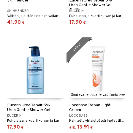
Skinmender
Eucerin UreaRepair 5%
Urea Gentle ShowerGel
Refill
SKINMENDER
EUCERIN
Välitön ja pitkäkestoinen vaikutus kutinaan, punoitukseen, kirvelyyn ja erittäin kuivaan ihoon.
Puhdistaa ja kuorii kuivan ja karkean ihon hellävaraisesti mutta tehokkaasti.
41,90
17,90
€
€
uutuus
Saatavana useana vaihtoehtona
Eucerin UreaRepair 5%
Locobase Repair Light
Urea Gentle Shower Gel
Cream
EUCERIN
LOCOBASE
Puhdistaa ja kuorii kuivan ja karkean ihon hellävaraisesti mutta tehokkaasti.
Kehitetty yhteistyössä ihotautilääkäreiden kanssa korjaamaan kuivaa, halkeilevaa ihoa ja atopiaan taipuvaista ihoa.
17,90
13,91
€
alk.
€