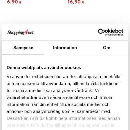
6,90
16,90
€
€
Samtycke
Information
Om
Denna webbplats använder cookies
Vi använder enhetsidentifierare för att anpassa innehållet
Eucerin Aquaphor Body
Hydrozonsalva Hudsalva
och annonserna till användarna, tillhandahålla funktioner
Spray
för sociala medier och analysera vår trafik. Vi
EUCERIN
GAHNS
vidarebefordrar även sådana identifierare och annan
Vedenkestävä suihke, joka välittömästi rauhoittaa ja pehmentää erittäin kuivaa, ärtynyttä tai halkeilevaa ihoa.
Gahns Hydrozon-salva on tarkoitettu pieniin haavoihin, hyönteisten puremiin tai lieviin ihon ärsytyksiin.
19,90
9,90
information från din enhet till de sociala medier och
€
€
annons- och analysföretag som vi samarbetar med.
Dessa kan i sin tur kombinera informationen med annan
information som du har tillhandahållit eller som de har