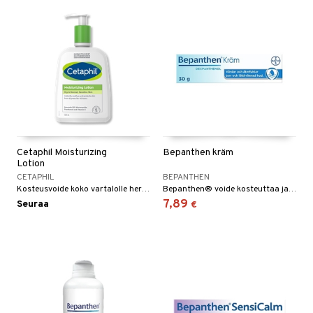
Cetaphil Moisturizing
Bepanthen kräm
Lotion
CETAPHIL
BEPANTHEN
Kosteusvoide koko vartalolle herkälle ja kuivalle iholle.
Bepanthen® voide kosteuttaa ja hoitaa kuivaa, herkkää ja ärtynyttä ihoa.
7,89
Seuraa
€