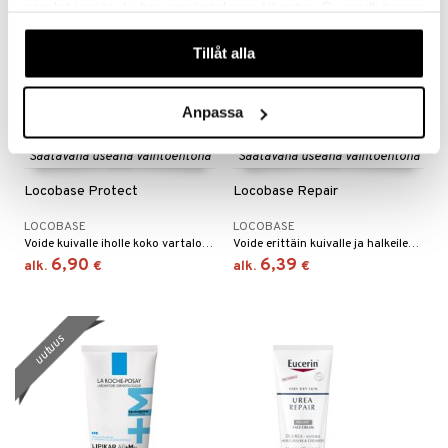
samlat in när du har använt deras tjänster. Du godkänner
våra cookies vid fortsatt användande av vår webbplats.
Tillåt alla
Anpassa
Saatavana useana vaihtoehtona
Saatavana useana vaihtoehtona
Locobase Protect
Locobase Repair
LOCOBASE
LOCOBASE
Voide kuivalle iholle koko vartalolle.
Voide erittäin kuivalle ja halkeilevalle iholle.
6,90
6,39
alk.
€
alk.
€
uutuus