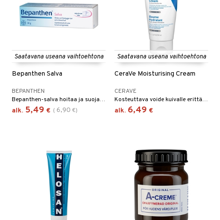
sten oheneminen
uoto
to miehille
vojen poisto
ranajo / Sheivaus
vat
mppoo & Hoitoaine
distus
ne
Saatavana useana vaihtoehtona
Saatavana useana vaihtoehtona
toaine
t
seema
Bepanthen Salva
CeraVe Moisturising Cream
amppoo
va iho
BEPANTHEN
CERAVE
gelmaiho
Bepanthen-salva hoitaa ja suojaa kuivaa, halkeilevaa ja herkkää ihoa.
Kosteuttava voide kuivalle erittäin kuivalle iholle.
5,49
6,49
6,90
alk.
€
(
€
)
alk.
€
t
ne
iikka
vovoiteet
ta
kkä iho
gelmaiho
tus
va iho
iteet
maali iho
o
vainen iho
dorantit