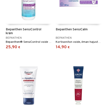
Bepanthen SensiControl
Bepanthen SensiCalm
kräm
BEPANTHEN
BEPANTHEN
Bepanthen® SensiControl voide tarjoaa päivittäistä intensiivistä kosteutusta, joka rauhoittaa kuivaa ja herkkää ihoa.
Kortisoniton voide, ilman hajusteita, joka lievittää kutinaa 30 minuutin kuluessa ja auttaa ihoa parantumaan.
25,90
14,90
€
€