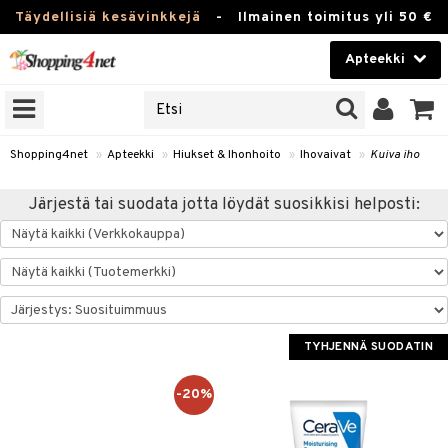
Täydellisiä kesävinkkejä
-
Ilmainen toimitus yli 50 €
Apteekki
ERKKEJÄ
Kauneudenhoito
JAT
UOTTEITA
Piilolinssit
Shopping4net
»
Apteekki
»
Hiukset & Ihonhoito
»
Ihovaivat
»
Kuiva iho
Luontaistuotteet
Järjestä tai suodata jotta löydät suosikkisi helposti:
Apteekki
eet
ihkeet
pakasta
pat
ia
Fitness
Puremat & Pistot
 & Seisominen
Koti & Sisustus
& Ihonhoito
/ WC
u
TYHJENNÄ SUODATIN
Lelut, Lapsi & Vauva
nni & Ylety
tuotteet
Tuotemerkkejä
-20%
it & Teipit
t
Kampanjat
se
 / Pistokset