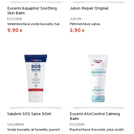
Eucerin Aquaphor Soothing
Jukon Repair Original
Skin Balm
EUCERIN
JUKON
Vedenkestävä voide kuivalle, halkeilevalle ja ärsyyntyneelle iholle.
Pehmentävä salva.
9,90
3,90
€
€
Salubrin SOS Salva 50ml
Eucerin AtoControl Calming
Balm
SALUBRIN
EUCERIN
Voide kuivalle, ärtyneelle, punoittavalle, rohtuneelle, halkeilevalle iholle.
Rauhoittava ihovoide, joka sisältää Licochalcone A:ta, keramideja ja sheavoita hoitamaan kuivaa, ärtynyttä ja kutisevaa ihoa.