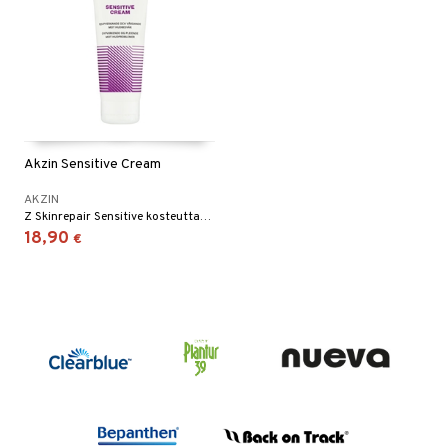
Akzin Sensitive Cream
AKZIN
Z Skinrepair Sensitive kosteuttaa ihoa erityisen hyvin ja sopii erityisesti herkälle, kuivalle, kutiavalle ja ärtyneelle iholle sekä lapsilla että aikuisilla.
18,90
€