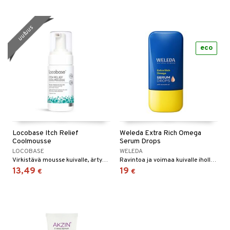
uutuus
eco
Locobase Itch Relief
Weleda Extra Rich Omega
Coolmousse
Serum Drops
LOCOBASE
WELEDA
Virkistävä mousse kuivalle, ärtyneelle ja kutiavalle iholle
Ravintoa ja voimaa kuivalle iholle – omega- ja avokadoöljyllä
13,49
19
€
€