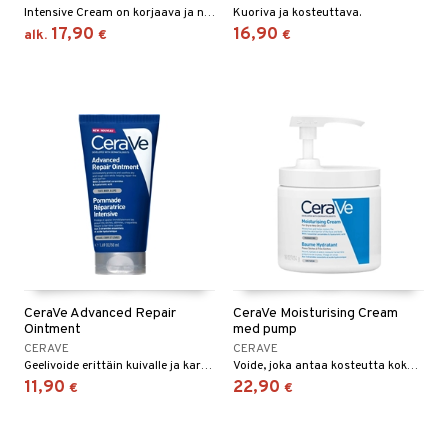
mmasharjat
Suolisto
Hampaat
 & Suihkeet
tuminen
Intensive Cream on korjaava ja nopeasti vaikuttava voide kehon ja kasvojen iho-ongelmiin. Hajusteeton. Ei sisällä parabeeneja.
Kuoriva ja kosteuttava.
17,90
16,90
alk.
€
€
maslangat & Tikut
inen & Kuume
 Pullot
vat
mmasproteesi
t & Mineraalit
ys
kipu & Käheys
mmastahnat
 Suolisto
asapaino
& K
spalvelu
masväliharjat
memittarit
uoto
kamat
iinit
ksiä & vastauksia
paiden hoito
va nenä
nit & Mineraalit
us
iinit
tuotetta
än vuoto & tukkoisuus
hyvinvointi
m
 verkkokaupasta
kat
kyys ruoalle
visukat
toori-intoleranssi
ium
CeraVe Advanced Repair
CeraVe Moisturising Cream
vittäin
isukat
tamiinit
Ointment
med pump
CERAVE
CERAVE
Geelivoide erittäin kuivalle ja karhealle iholle, joka suojaa, rauhoittaa ja kosteuttaa ihoa.
Voide, joka antaa kosteutta koko päiväksi
11,90
22,90
€
€