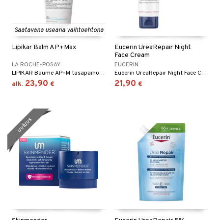
Saatavana useana vaihtoehtona
Lipikar Balm AP+Max
Eucerin UreaRepair Night
Face Cream
LA ROCHE-POSAY
EUCERIN
LIPIKAR Baume AP+M tasapainottaa ihon mikrobiomia. Rauhoittaa, vahvistaa ja vähentää kutinaa.
Eucerin UreaRepair Night Face Cream on intensiivinen kasvovoide erittäin kuivalle ja kireälle iholle.
23,90
21,90
alk.
€
€
uutuus