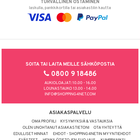
TURVALLINEN OSTAMINEN
laskulla, pankkikortilla tai asiakastilin kautta
SOITA TAI LAITA MEILLE SÄHKÖPOSTIA
0800 9 18486
AUKIOLOAJAT: 10.00 - 16.00
LOUNASTAUKO 13.00 - 14.00
INFO@SHOPPING4NET.COM
ASIAKASPALVELU
OMA PROFIILI
KYSYMYKSIÄ & VASTAUKSIA
OLEN UNOHTANUT ASIAKASTIETONI
OTA YHTEYTTÄ
EDULLISET HINNAT
EHDOT - SHOPPING4NETIN MYYNTIEHDOT