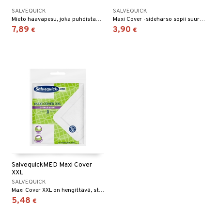
SALVEQUICK
SALVEQUICK
Mieto haavapesu, joka puhdistaa tehokkaasti
Maxi Cover -sideharso sopii suuriin ja pinnallisiin haavoihin, kuten naarmuihin.
7,89
3,90
€
€
SalvequickMED Maxi Cover
XXL
SALVEQUICK
Maxi Cover XXL on hengittävä, steriili side.
5,48
€