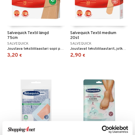
Salvequick Textil längd
Salvequick Textil medium
75cm
20st
SALVEQUICK
SALVEQUICK
Joustava tekstiililaastari sopii parhaiten pienille haavoille, kuten pienille hiertymille polvissa tai kyynärpäissä.
Joustavat tekstiililaastarit, jotka on suunniteltu taipuvien kehonosien, kuten kyynärpäiden, polvien ja nivusien, mukaan.
3,20
2,90
€
€