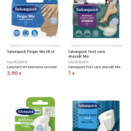
Salvequick Finger Mix 18 st
Salvequick Foot care
skavsår Mix
SALVEQUICK
SALVEQUICK
Laastarit eri kokoisina sormille
Salvequick Foot care skavsår Mix toimii ylimääräisenä ihokerroksena hiertymän päällä ja suojaa painetta ja hankausta vastaan. Sitä voidaan käyttää myös ennaltaehkäisevästi.
3,90
7
€
€