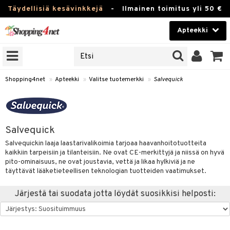
Täydellisiä kesävinkkejä
-
Ilmainen toimitus yli 50 €
Apteekki
ERKKEJÄ
Kauneudenhoito
JAT
UOTTEITA
Piilolinssit
Shopping4net
»
Apteekki
»
Valitse tuotemerkki
»
Salvequick
Luontaistuotteet
Apteekki
eet
ihkeet
Salvequick
pakasta
pat
ia
Fitness
Salvequickin laaja laastarivalikoimia tarjoaa haavanhoitotuotteita
Puremat & Pistot
 & Seisominen
kaikkiin tarpeisiin ja tilanteisiin. Ne ovat CE-merkittyjä ja niissä on hyvä
Koti & Sisustus
pito-ominaisuus, ne ovat joustavia, vettä ja likaa hylkiviä ja ne
& Ihonhoito
/ WC
u
täyttävät lääketieteellisen teknologian tuotteiden vaatimukset.
Lelut, Lapsi & Vauva
nni & Ylety
tuotteet
Järjestä tai suodata jotta löydät suosikkisi helposti:
Tuotemerkkejä
Jalat
it & Teipit
t
välineet
Kampanjat
se
 / Pistokset
nenssi
n hoito