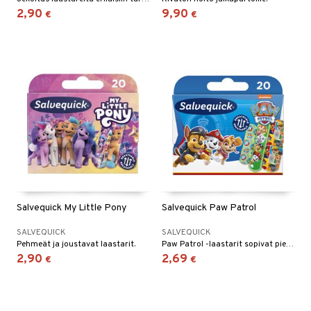
2,90
9,90
€
€
Salvequick My Little Pony
Salvequick Paw Patrol
SALVEQUICK
SALVEQUICK
Pehmeät ja joustavat laastarit.
Paw Patrol -laastarit sopivat pieniin ja pinnallisiin haavoihin.
2,90
2,69
€
€