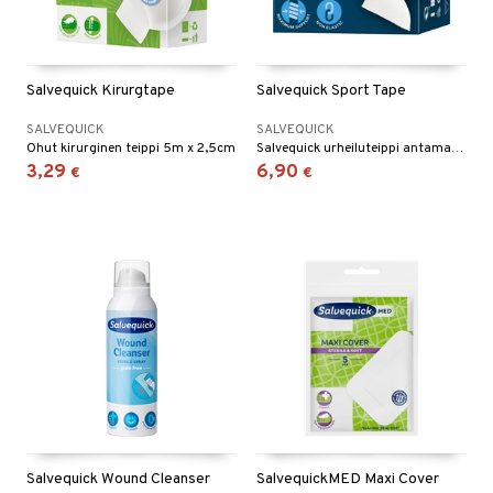
Salvequick Kirurgtape
Salvequick Sport Tape
SALVEQUICK
SALVEQUICK
Ohut kirurginen teippi 5m x 2,5cm
Salvequick urheiluteippi antamaan tukea
3,29
6,90
€
€
Salvequick Wound Cleanser
SalvequickMED Maxi Cover