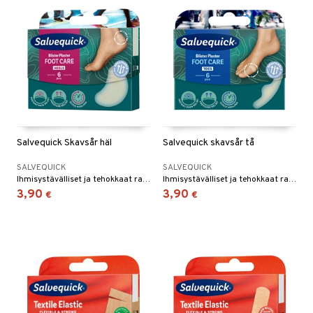
Salvequick Skavsår häl
Salvequick skavsår tå
SALVEQUICK
SALVEQUICK
Ihmisystävälliset ja tehokkaat rakkojenhoitolaastarit. Kantaan.
Ihmisystävälliset ja tehokkaat rakkojenhoitolaastarit.
3,90
3,90
€
€