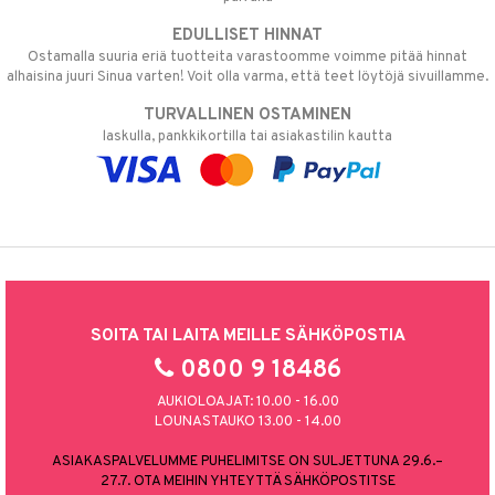
EDULLISET HINNAT
Ostamalla suuria eriä tuotteita varastoomme voimme pitää hinnat
alhaisina juuri Sinua varten! Voit olla varma, että teet löytöjä sivuillamme.
TURVALLINEN OSTAMINEN
laskulla, pankkikortilla tai asiakastilin kautta
SOITA TAI LAITA MEILLE SÄHKÖPOSTIA
0800 9 18486
AUKIOLOAJAT: 10.00 - 16.00
LOUNASTAUKO 13.00 - 14.00
ASIAKASPALVELUMME PUHELIMITSE ON SULJETTUNA 29.6.–
27.7. OTA MEIHIN YHTEYTTÄ SÄHKÖPOSTITSE