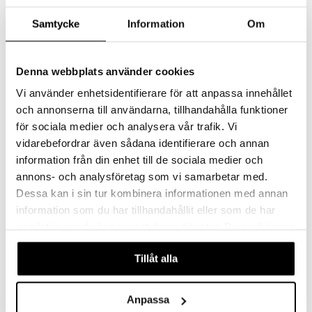
SalvequickMED Maxi
Exfoliating Socks
Antibact Cover
Samtycke
Information
Om
SALVEQUICK
SALVEQUICK
Vedenpitävä laastari, jossa on side, joka sisältää antibakteerisen aineen infektioiden riskin vähentämiseksi.
Pehmeät ja silkkiset jalat yhdellä askeleella. Kuorivat sukat, jotka poistavat kuolleet ihosolut yhden käsittelyn jälkeen.
3,90
17,90
€
€
Denna webbplats använder cookies
Vi använder enhetsidentifierare för att anpassa innehållet
och annonserna till användarna, tillhandahålla funktioner
för sociala medier och analysera vår trafik. Vi
vidarebefordrar även sådana identifierare och annan
information från din enhet till de sociala medier och
annons- och analysföretag som vi samarbetar med.
Dessa kan i sin tur kombinera informationen med annan
information som du har tillhandahållit eller som de har
samlat in när du har använt deras tjänster. Du godkänner
våra cookies vid fortsatt användande av vår webbplats.
Salvequick Aqua Block 12st
Salvequick Aqua Block Kids
Tillåt alla
SALVEQUICK
SALVEQUICK
Salvequick Aqua Block on täysin peittävä laastari, joka antaa ihon hengittää.
Laastari pienille haavoille
Anpassa
3,49
3,49
€
€