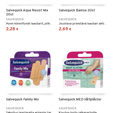
Salvequick Aqua Resist Mix
Salvequick Bamse 20st
20st
SALVEQUICK
SALVEQUICK
Hyvin kiinnittyvät laastarit, jotka ovat veden- ja likaahylkivät.
Joustava ja kestävä laastari aktiivisille lapsille.
2,28
2,69
€
€
Salvequick Family Mix
Salvequick MED Vårtplåster
SALVEQUICK
SALVEQUICK
Sekoitus laastareita erilaisiin tarpeisiin.
Kivuton hoito jalkapartoille.