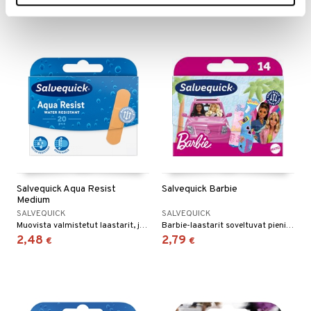
Salvequick Aqua Resist
Salvequick Barbie
Medium
SALVEQUICK
SALVEQUICK
Muovista valmistetut laastarit, jotka ovat sekä veden- että likaahylkivät.
Barbie-laastarit soveltuvat pieniin ja pinnallisiin haavoihin.
2,48
2,79
€
€