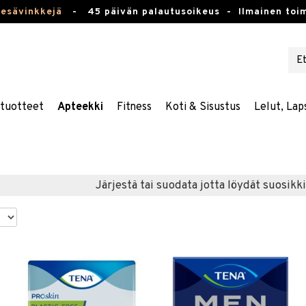
kesävinkkejä
-
45 päivän palautusoikeus -
Ilmainen toim
stuotteet
Apteekki
Fitness
Koti & Sisustus
Lelut, Lap
Järjestä tai suodata jotta löydät suosikki