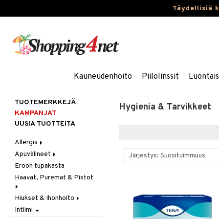
Täydellisiä 
Kauneudenhoito
Piilolinssit
Luontai
TUOTEMERKKEJÄ
Hygienia & Tarvikkeet
KAMPANJAT
UUSIA TUOTTEITA
Allergia
Apuvälineet
Nenäsuihkeet
Eroon tupakasta
Silmätipat
Hygienia
Haavat, Puremat & Pistot
Kävely & Seisominen
Kylpy / WC
Hiukset & Ihonhoito
Ensiapu
Saa kiinni & Ylety
Intiimi
Haavat
Erityistuotteet