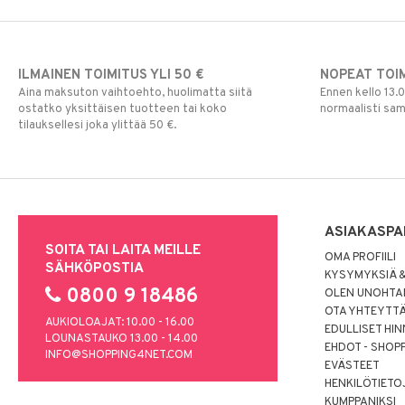
ILMAINEN TOIMITUS YLI 50 €
NOPEAT TOI
Aina maksuton vaihtoehto, huolimatta siitä
Ennen kello 13.
ostatko yksittäisen tuotteen tai koko
normaalisti sa
tilauksellesi joka ylittää 50 €.
ASIAKASPA
SOITA TAI LAITA MEILLE
OMA PROFIILI
SÄHKÖPOSTIA
KYSYMYKSIÄ &
0800 9 18486
OLEN UNOHTAN
OTA YHTEYTT
AUKIOLOAJAT: 10.00 - 16.00
EDULLISET HI
LOUNASTAUKO 13.00 - 14.00
EHDOT - SHOP
INFO@SHOPPING4NET.COM
EVÄSTEET
HENKILÖTIETO
KUMPPANIKSI