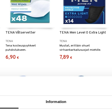
TENA Våtservetter
TENA Men Level 0 Extra Light
TENA
TENA
Tena kosteuspyyhkeet
Mustat, erittäin ohuet
puhdistukseen.
virtsankarkailusuojat miehille.
6,90
7,89
€
€
Information