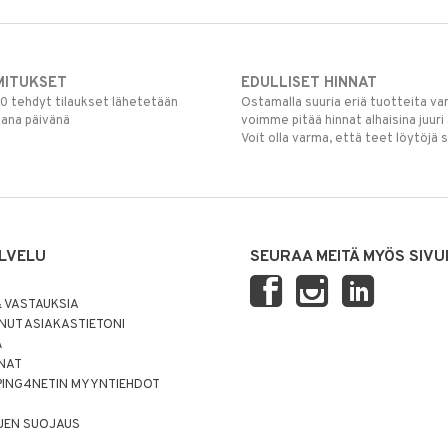
MITUKSET
EDULLISET HINNAT
00 tehdyt tilaukset lähetetään
Ostamalla suuria eriä tuotteita 
mana päivänä
voimme pitää hinnat alhaisina juuri
Voit olla varma, että teet löytöjä 
LVELU
SEURAA MEITÄ MYÖS SIVU
 VASTAUKSIA
UT ASIAKASTIETONI
Ä
NNAT
PING4NETIN MYYNTIEHDOT
JEN SUOJAUS