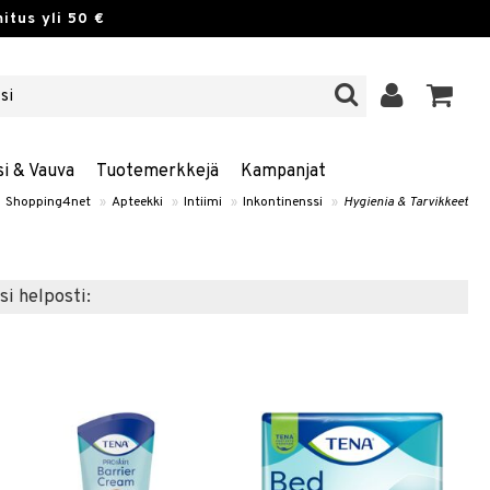
itus yli 50 €
si & Vauva
Tuotemerkkejä
Kampanjat
Shopping4net
»
Apteekki
»
Intiimi
»
Inkontinenssi
»
Hygienia & Tarvikkeet
si helposti: