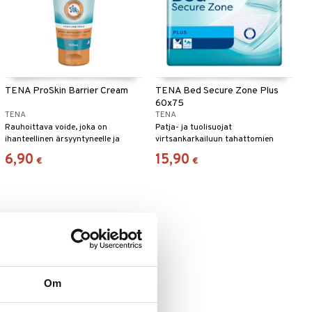
TENA ProSkin Barrier Cream
TENA Bed Secure Zone Plus
60x75
TENA
TENA
Rauhoittava voide, joka on
Patja- ja tuolisuojat
ihanteellinen ärsyyntyneelle ja
virtsankarkailuun tahattomien
herkälle iholle.
virtsavuotojen varalta.
6,90
15,90
€
€
Om