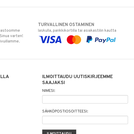
TURVALLINEN OSTAMINEN
varastoomme
laskulla, pankkikortilla tai asiakastilin kautta
 Sinua varten!
sivuillamme.
ILLA
ILMOITTAUDU UUTISKIRJEEMME
SAAJAKSI
NIMESI:
SÄHKÖPOSTIOSOITTEESI: