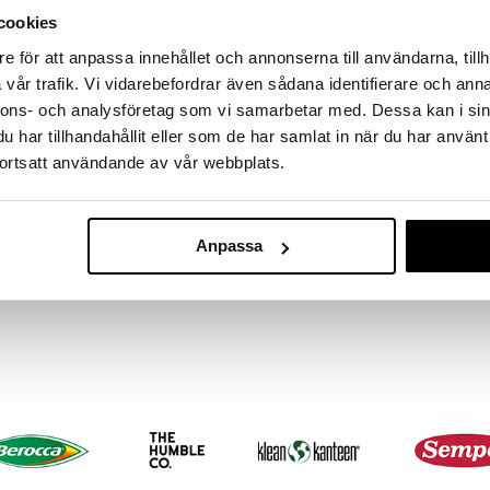
cookies
Saatavana useana vaihtoehtona
e för att anpassa innehållet och annonserna till användarna, tillh
TENA ProSkin Wash Cream 3-in-
TENA ProSkin Wash Cream 3-in-
1 Perfume Free
1
vår trafik. Vi vidarebefordrar även sådana identifierare och anna
TENA
TENA
nnons- och analysföretag som vi samarbetar med. Dessa kan i sin
Puhdistaa, suojaa ja kosteuttaa
Tena pesuvoide, joka ei vaadi
har tillhandahållit eller som de har samlat in när du har använt
herkkää ikääntyvää ihoa.
huuhtelua. Hellävarainen
vaihtoehto veden ja saippuan
ortsatt användande av vår webbplats.
15,90
5,48
€
alk.
€
käytölle, voide on helppo ja tehokas
käyttää.
Anpassa