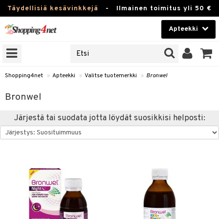
Täydellisiä kesävinkkejä
-
Ilmainen toimitus yli 50 €
Apteekki
ERKKEJÄ
Kauneudenhoito
JAT
UOTTEITA
Piilolinssit
Shopping4net
»
Apteekki
»
Valitse tuotemerkki
»
Bronwel
Luontaistuotteet
Bronwel
Apteekki
eet
ihkeet
Järjestä tai suodata jotta löydät suosikkisi helposti:
pakasta
pat
ia
Fitness
Puremat & Pistot
 & Seisominen
Koti & Sisustus
& Ihonhoito
/ WC
u
Lelut, Lapsi & Vauva
nni & Ylety
tuotteet
Tuotemerkkejä
Jalat
it & Teipit
t
välineet
Kampanjat
se
 / Pistokset
nenssi
n hoito