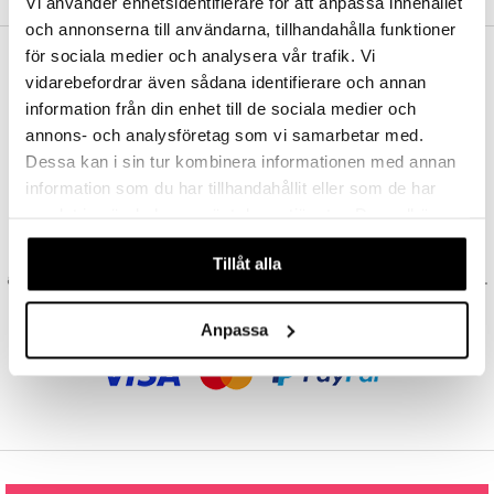
Vi använder enhetsidentifierare för att anpassa innehållet
och annonserna till användarna, tillhandahålla funktioner
talovoiteet
mmastahnat
 Suolisto
asapaino
& K
spalvelu
för sociala medier och analysera vår trafik. Vi
masväliharjat
memittarit
uoto
kamat
iinit
ILMAINEN TOIMITUS YLI 50 €
vidarebefordrar även sådana identifierare och annan
ksiä & vastauksia
Aina maksuton vaihtoehto, huolimatta siitä ostatko yksittäisen
information från din enhet till de sociala medier och
paiden hoito
va nenä
nit & Mineraalit
us
iinit
tuotteen tai koko tilauksellesi joka ylittää 50 €.
tuotetta
annons- och analysföretag som vi samarbetar med.
än vuoto & tukkoisuus
hyvinvointi
m
NOPEAT TOIMITUKSET
Dessa kan i sin tur kombinera informationen med annan
 verkkokaupasta
Ennen kello 13.00 tehdyt tilaukset lähetetään normaalisti samana
information som du har tillhandahållit eller som de har
kat
kyys ruoalle
päivänä
samlat in när du har använt deras tjänster. Du godkänner
visukat
toori-intoleranssi
ium
EDULLISET HINNAT
våra cookies vid fortsatt användande av vår webbplats.
Ostamalla suuria eriä tuotteita varastoomme voimme pitää hinnat
Tillåt alla
vittäin
isukat
tamiinit
alhaisina juuri Sinua varten! Voit olla varma, että teet löytöjä sivuillamme.
TURVALLINEN OSTAMINEN
Anpassa
laskulla, pankkikortilla tai asiakastilin kautta