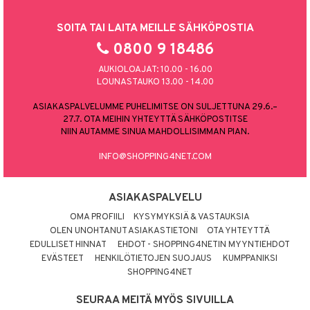
SOITA TAI LAITA MEILLE SÄHKÖPOSTIA
0800 9 18486
AUKIOLOAJAT: 10.00 - 16.00
LOUNASTAUKO 13.00 - 14.00
ASIAKASPALVELUMME PUHELIMITSE ON SULJETTUNA 29.6.–
27.7. OTA MEIHIN YHTEYTTÄ SÄHKÖPOSTITSE
NIIN AUTAMME SINUA MAHDOLLISIMMAN PIAN.
INFO@SHOPPING4NET.COM
ASIAKASPALVELU
OMA PROFIILI
KYSYMYKSIÄ & VASTAUKSIA
OLEN UNOHTANUT ASIAKASTIETONI
OTA YHTEYTTÄ
EDULLISET HINNAT
EHDOT - SHOPPING4NETIN MYYNTIEHDOT
EVÄSTEET
HENKILÖTIETOJEN SUOJAUS
KUMPPANIKSI
SHOPPING4NET
SEURAA MEITÄ MYÖS SIVUILLA