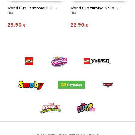
World Cup Termosmuki 850 ml Vihreä
World Cup turbine Koko 5 Sininen
FIFA
FIFA
28,90
22,90
€
€