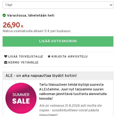
O Minecraft
entarvikkeita
gyn vaatteet
ipullot & Tarvikkeet
gformers
blarna
taleikit
elut
GO Ninjago
ens Barn
Varastossa, lähetetään heti
keet
ikat
tman
oleikit
neuvot
26,90
GO Speed Champions
ållan
kalut
inkolasit
ta
libompa
opelit
iviteettilelut
€
Maksa osamaksulla alkaen 5 € per kuukausi.
GO Spidey
ffi Love
ut ja lakit
ney
ysitterit
isuus
elyvaunut
LISÄÄ OSTOSKORIIN
O Super Heroes
mintahahmot
starvikkeita
ney Prinsessat
uviltti
ettävät lelut
spalvelu
ic
ut
eli
iilit
LISÄÄ TOIVELISTALLE
KIRJOITA ARVOSTELU
ksiä & vastauksia
ut
zen
ulelut & helistimet
KERRO YSTÄVÄLLE
tuotetta
apussit
mähäkkimies
uvajumppa
ALE - on aika napsauttaa löydöt kotiin!
 verkkokaupasta
ry Potter
Tartu tilaisuuteen tehdä löytöjä suuresta
lo Kitty
ALEstamme. Juuri nyt tarjoamme suuren
valikoiman jännittäviä tuotteita alennetuilla
.L.
hinnoilla!
mmi Lehmä
Ale on voimassa 31.8.2026 asti mutta ole
nopea - suosikkituotteesi voivat päästä
le
loppumaan!