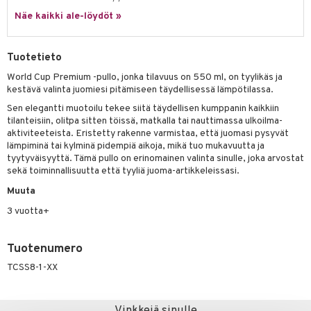
Näe kaikki ale-löydöt »
umi
le
Tuotetieto
 Patrol
World Cup Premium -pullo, jonka tilavuus on 550 ml, on tyylikäs ja
kestävä valinta juomiesi pitämiseen täydellisessä lämpötilassa.
pi Pitkätossu
Sen elegantti muotoilu tekee siitä täydellisen kumppanin kaikkiin
sa Possu
tilanteisiin, olitpa sitten töissä, matkalla tai nauttimassa ulkoilma-
aktiviteeteista. Eristetty rakenne varmistaa, että juomasi pysyvät
 MASKS
lämpiminä tai kylminä pidempiä aikoja, mikä tuo mukavuutta ja
tyytyväisyyttä. Tämä pullo on erinomainen valinta sinulle, joka arvostat
kemon
sekä toiminnallisuutta että tyyliä juoma-artikkeleissasi.
ållan
Muuta
er Mario
3 vuotta+
ru & Pesonen
Tuotenumero
TCSS8-1-XX
Vinkkejä sinulle