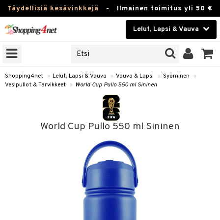
Täydellisiä kesävinkkejä
-
Ilmainen toimitus yli 50 €
Lelut, Lapsi & Vauva
ERKKEJÄ
Kauneudenhoito
JAT
UOTTEITA
Piilolinssit
Shopping4net
»
Lelut, Lapsi & Vauva
»
Vauva & Lapsi
»
Syöminen
»
Vesipullot & Tarvikkeet
»
World Cup Pullo 550 ml Sininen
Luontaistuotteet
u
Apteekki
lumateriaalit
World Cup Pullo 550 ml Sininen
atteet
lusetti
lukirjat
Fitness
pi
kirjat
t
Koti & Sisustus
gingsit
ut
rvikkeet
rjat
atteet & Sukat
lelut
Lelut, Lapsi & Vauva
luvaha
pelit
vot
Tuotemerkkejä
oradat
ja maalaa
et
t
alaa
Kampanjat
ot
 Real
Lapsi
otteet
it
lentereita
alaa
elit