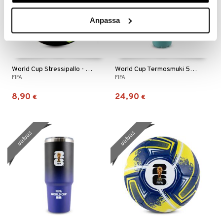
Anpassa
World Cup Stressipallo - Musta
World Cup Termosmuki 500 ml Sininen
FIFA
FIFA
8,90
24,90
€
€
uutuus
uutuus