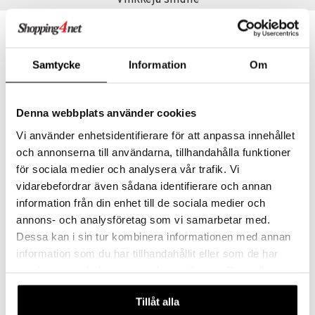
uutuus
uutuus
Samtycke
Information
Om
Denna webbplats använder cookies
Vi använder enhetsidentifierare för att anpassa innehållet
och annonserna till användarna, tillhandahålla funktioner
för sociala medier och analysera vår trafik. Vi
World Cup Sigma Koko 5 Amplify
World Cup Spinner Keyring
vidarebefordrar även sådana identifierare och annan
FIFA
FIFA
information från din enhet till de sociala medier och
22,90
8,90
€
€
annons- och analysföretag som vi samarbetar med.
Dessa kan i sin tur kombinera informationen med annan
information som du har tillhandahållit eller som de har
samlat in när du har använt deras tjänster. Du godkänner
uutuus
uutuus
våra cookies vid fortsatt användande av vår webbplats.
Tillåt alla