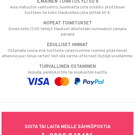
ILMAINEN TOIMITUS YLI 50 €
Aina maksuton vaihtoehto, huolimatta siitä ostatko yksittäisen
tuotteen tai koko tilauksellesi joka ylittää 50 €.
NOPEAT TOIMITUKSET
Ennen kello 13.00 tehdyt tilaukset lähetetään normaalisti samana
päivänä
EDULLISET HINNAT
Ostamalla suuria eriä tuotteita varastoomme voimme pitää hinnat
alhaisina juuri Sinua varten! Voit olla varma, että teet löytöjä sivuillamme.
TURVALLINEN OSTAMINEN
laskulla, pankkikortilla tai asiakastilin kautta
SOITA TAI LAITA MEILLE SÄHKÖPOSTIA