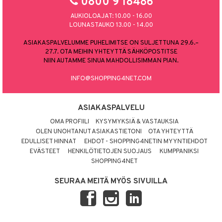
0800 9 18486
AUKIOLOAJAT: 10.00 - 16.00
LOUNASTAUKO 13.00 - 14.00
ASIAKASPALVELUMME PUHELIMITSE ON SULJETTUNA 29.6.–
27.7. OTA MEIHIN YHTEYTTÄ SÄHKÖPOSTITSE
NIIN AUTAMME SINUA MAHDOLLISIMMAN PIAN.
INFO@SHOPPING4NET.COM
ASIAKASPALVELU
OMA PROFIILI
KYSYMYKSIÄ & VASTAUKSIA
OLEN UNOHTANUT ASIAKASTIETONI
OTA YHTEYTTÄ
EDULLISET HINNAT
EHDOT - SHOPPING4NETIN MYYNTIEHDOT
EVÄSTEET
HENKILÖTIETOJEN SUOJAUS
KUMPPANIKSI
SHOPPING4NET
SEURAA MEITÄ MYÖS SIVUILLA