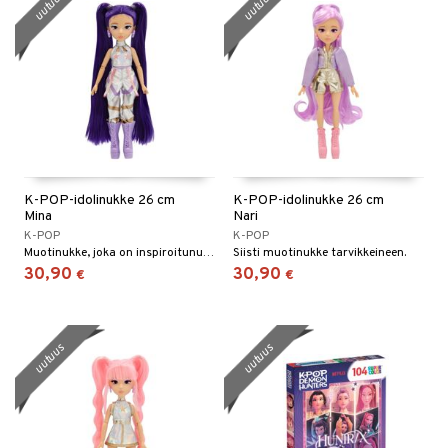
uutuus
uutuus
K-POP-idolinukke 26 cm
K-POP-idolinukke 26 cm
Mina
Nari
K-POP
K-POP
Muotinukke, joka on inspiroitunut K-Pop-tähdistä.
Siisti muotinukke tarvikkeineen.
30,90
30,90
€
€
uutuus
uutuus