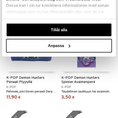
9,90
11,90
€
€
Dessa kan i sin tur kombinera informationen med annan
information som du har tillhandahållit eller som de har
samlat in när du har använt deras tjänster. Du godkänner
våra cookies vid fortsatt användande av vår webbplats.
uutuus
uutuus
Tillåt alla
Anpassa
K-POP Demon Hunters
K-POP Demon Hunters
Penaali Plyysillä
Spinner Avaimenperä
K-POP
K-POP
Pehmeä, pörröinen penaali Derpyllä.
Täydellinen laukkuun tai avaimiin.
11,90
3,50
€
€