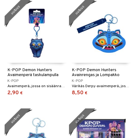
uutuus
uutuus
K-POP Demon Hunters
K-POP Demon Hunters
Avaimenperä taskulampulla
Avainrengas ja Lompakko
K-POP
K-POP
Avaimenperä, jossa on sisäänrakennettu taskulamppu.
Värikäs Derpy-avaimenperä, jossa on säilytystilaa!
2,90
8,50
€
€
uutuus
uutuus