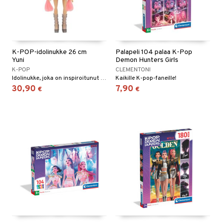
K-POP-idolinukke 26 cm
Palapeli 104 palaa K-Pop
Yuni
Demon Hunters Girls
K-POP
CLEMENTONI
Idolinukke, joka on inspiroitunut K-Popista.
Kaikille K-pop-faneille!
30,90
7,90
€
€