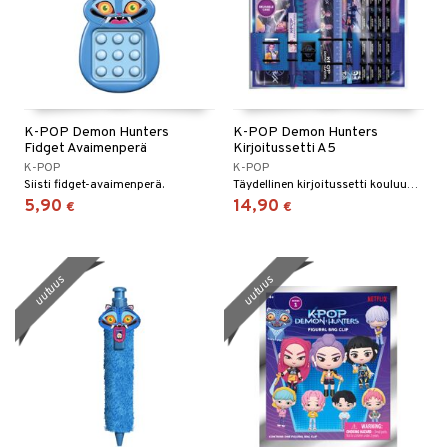
K-POP Demon Hunters
K-POP Demon Hunters
Fidget Avaimenperä
Kirjoitussetti A5
K-POP
K-POP
Siisti fidget-avaimenperä.
Täydellinen kirjoitussetti kouluun tai kotitoimistoon.
5,90
14,90
€
€
uutuus
uutuus