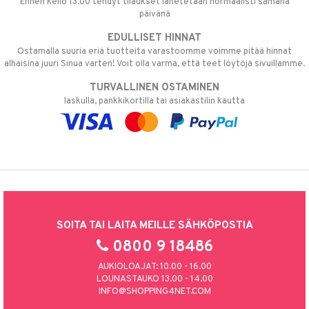
Ennen kello 13.00 tehdyt tilaukset lähetetään normaalisti samana
päivänä
EDULLISET HINNAT
Ostamalla suuria eriä tuotteita varastoomme voimme pitää hinnat
alhaisina juuri Sinua varten! Voit olla varma, että teet löytöjä sivuillamme.
TURVALLINEN OSTAMINEN
laskulla, pankkikortilla tai asiakastilin kautta
SOITA TAI LAITA MEILLE SÄHKÖPOSTIA
0800 9 18486
AUKIOLOAJAT: 10.00 - 16.00
LOUNASTAUKO 13.00 - 14.00
INFO@SHOPPING4NET.COM