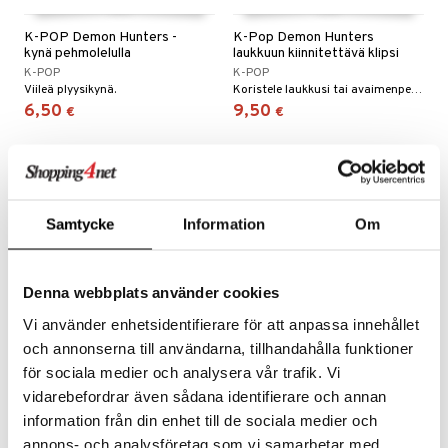
K-POP Demon Hunters -
K-Pop Demon Hunters
kynä pehmolelulla
laukkuun kiinnitettävä klipsi
K-POP
K-POP
Viileä plyysikynä.
Koristele laukkusi tai avaimenperäsi!
6,50
9,50
€
€
uutuus
uutuus
Samtycke
Information
Om
Denna webbplats använder cookies
Vi använder enhetsidentifierare för att anpassa innehållet
och annonserna till användarna, tillhandahålla funktioner
för sociala medier och analysera vår trafik. Vi
K-POP Demon Hunters
K-POP Demon Hunters
vidarebefordrar även sådana identifierare och annan
Muistikirja A4
Muistikirja Pehmeä
information från din enhet till de sociala medier och
K-POP
K-POP
annons- och analysföretag som vi samarbetar med.
Kaunis muistikirja A4-koossa.
Muistikirja, jossa on viivoitettuja sivuja.