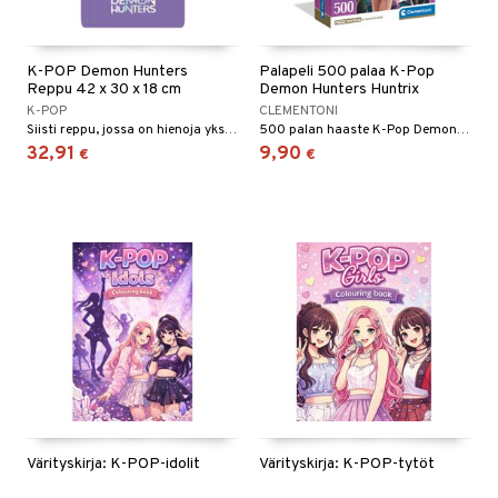
O Minecraft
entarvikkeita
gyn vaatteet
ipullot & Tarvikkeet
ut
gformers
iilit
blarna
taleikit
elut
GO Ninjago
ens Barn
ut
ikat
ulelut & helistimet
K-POP Demon Hunters
Palapeli 500 palaa K-Pop
tman
oleikit
neuvot
Reppu 42 x 30 x 18 cm
Demon Hunters Huntrix
GO Speed Champions
ållan
apussit
kalut
uvajumppa
libompa
opelit
K-POP
CLEMENTONI
iviteettilelut
Siisti reppu, jossa on hienoja yksityiskohtia.
500 palan haaste K-Pop Demon Huntersin kanssa.
GO Spidey
ffi Love
ney
elyvaunut
32,91
9,90
€
€
O Super Heroes
mintahahmot
ney Prinsessat
ettävät lelut
ic
eli
zen
mähäkkimies
ry Potter
lo Kitty
.L.
mmi Lehmä
Värityskirja: K-POP-idolit
Värityskirja: K-POP-tytöt
le