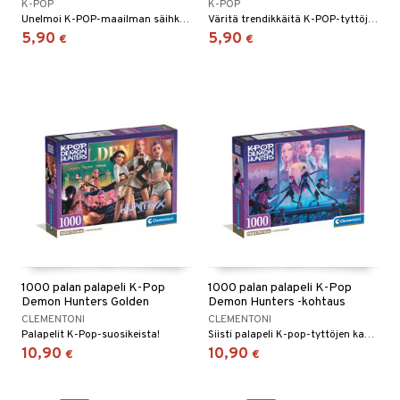
K-POP
K-POP
Unelmoi K-POP-maailman säihkyvässä ympäristössä!
Väritä trendikkäitä K-POP-tyttöjä tyylillä ja persoonallisuudella.
umi
5,90
5,90
€
€
le
 Patrol
pi Pitkätossu
sa Possu
 MASKS
kemon
ållan
er Mario
1000 palan palapeli K-Pop
1000 palan palapeli K-Pop
ru & Pesonen
Demon Hunters Golden
Demon Hunters -kohtaus
CLEMENTONI
CLEMENTONI
Palapelit K-Pop-suosikeista!
Siisti palapeli K-pop-tyttöjen kanssa.
10,90
10,90
€
€