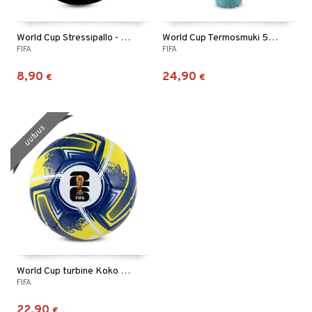
World Cup Stressipallo - Musta
World Cup Termosmuki 500 ml Sininen
FIFA
FIFA
8,90
24,90
€
€
uutuus
World Cup turbine Koko 5 Sininen
FIFA
22,90
€