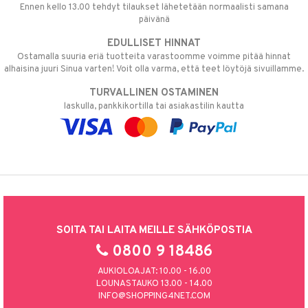
Ennen kello 13.00 tehdyt tilaukset lähetetään normaalisti samana
päivänä
EDULLISET HINNAT
Ostamalla suuria eriä tuotteita varastoomme voimme pitää hinnat
alhaisina juuri Sinua varten! Voit olla varma, että teet löytöjä sivuillamme.
TURVALLINEN OSTAMINEN
laskulla, pankkikortilla tai asiakastilin kautta
SOITA TAI LAITA MEILLE SÄHKÖPOSTIA
0800 9 18486
AUKIOLOAJAT: 10.00 - 16.00
LOUNASTAUKO 13.00 - 14.00
INFO@SHOPPING4NET.COM