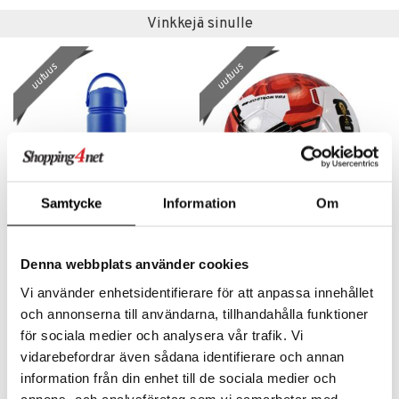
Vinkkejä sinulle
uutuus
uutuus
Samtycke
Information
Om
World Cup Pullo 550 ml Sininen
World Cup Sigma Koko 5 Amplify
Denna webbplats använder cookies
FIFA
FIFA
Vi använder enhetsidentifierare för att anpassa innehållet
26,90
22,90
€
€
och annonserna till användarna, tillhandahålla funktioner
för sociala medier och analysera vår trafik. Vi
vidarebefordrar även sådana identifierare och annan
uutuus
uutuus
information från din enhet till de sociala medier och
annons- och analysföretag som vi samarbetar med.