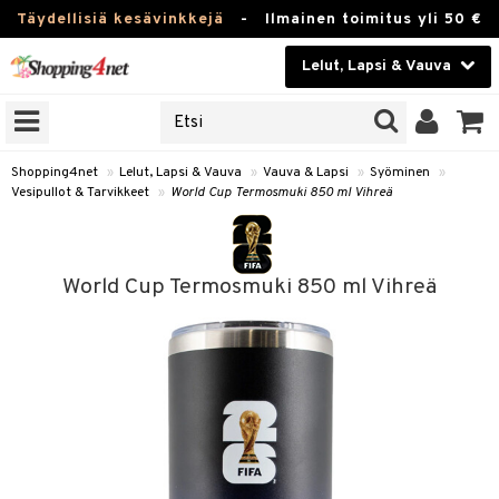
Täydellisiä kesävinkkejä
-
Ilmainen toimitus yli 50 €
Lelut, Lapsi & Vauva
ERKKEJÄ
Kauneudenhoito
JAT
UOTTEITA
Piilolinssit
Shopping4net
»
Lelut, Lapsi & Vauva
»
Vauva & Lapsi
»
Syöminen
»
Vesipullot & Tarvikkeet
»
World Cup Termosmuki 850 ml Vihreä
Luontaistuotteet
u
Apteekki
lumateriaalit
World Cup Termosmuki 850 ml Vihreä
atteet
lusetti
lukirjat
Fitness
pi
kirjat
t
Koti & Sisustus
gingsit
ut
rvikkeet
rjat
atteet & Sukat
lelut
Lelut, Lapsi & Vauva
luvaha
pelit
vot
Tuotemerkkejä
oradat
ja maalaa
et
t
alaa
Kampanjat
ot
 Real
Lapsi
otteet
it
lentereita
alaa
elit