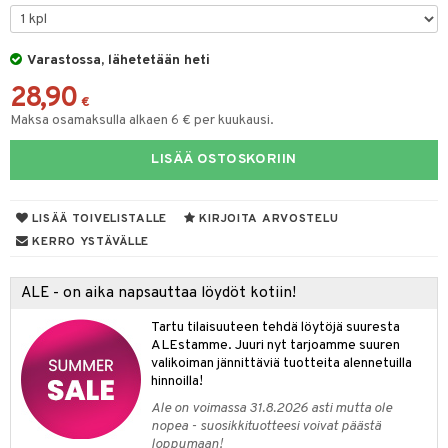
O Minecraft
entarvikkeita
gyn vaatteet
ipullot & Tarvikkeet
gformers
blarna
taleikit
elut
GO Ninjago
ens Barn
Varastossa, lähetetään heti
keet
ikat
tman
oleikit
neuvot
28,90
GO Speed Champions
ållan
kalut
inkolasit
ta
libompa
opelit
iviteettilelut
€
Maksa osamaksulla alkaen 6 € per kuukausi.
GO Spidey
ffi Love
ut ja lakit
ney
ysitterit
isuus
elyvaunut
LISÄÄ OSTOSKORIIN
O Super Heroes
mintahahmot
starvikkeita
ney Prinsessat
uviltti
ettävät lelut
spalvelu
ic
ut
eli
iilit
LISÄÄ TOIVELISTALLE
KIRJOITA ARVOSTELU
ksiä & vastauksia
ut
zen
ulelut & helistimet
KERRO YSTÄVÄLLE
tuotetta
apussit
mähäkkimies
uvajumppa
ALE - on aika napsauttaa löydöt kotiin!
 verkkokaupasta
ry Potter
Tartu tilaisuuteen tehdä löytöjä suuresta
lo Kitty
ALEstamme. Juuri nyt tarjoamme suuren
valikoiman jännittäviä tuotteita alennetuilla
.L.
hinnoilla!
mmi Lehmä
Ale on voimassa 31.8.2026 asti mutta ole
nopea - suosikkituotteesi voivat päästä
le
loppumaan!