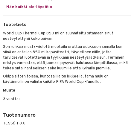
Näe kaikki ale-löydöt »
umi
le
Tuotetieto
 Patrol
World Cup Thermal Cup 850 ml on suunniteltu pitämään sinut
nesteytettynä koko päivän.
pi Pitkätossu
Sen rohkea musta-violetti muotoilu erottuu edukseen samalla kun
sa Possu
siinä on antelias 850 ml kapasiteetti, täydellinen niille, jotka
tarvitsevat luotettavan ja tyylikkään nesteytysratkaisun. Terminen
 MASKS
eristys varmistaa, että juomasi pysyvät halutussa lämpötilassa, mikä
tekee siitä ihanteellisen sekä kuumille että kylmille juomille.
kemon
Olitpa sitten töissä, kuntosalilla tai liikkeellä, tämä muki on
ållan
käytännöllinen valinta kaikille FIFA World Cup -faneille.
er Mario
Muuta
3 vuotta+
ru & Pesonen
Tuotenumero
TCSS6-1-XX