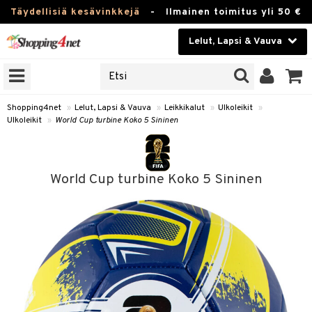
Täydellisiä kesävinkkejä
-
Ilmainen toimitus yli 50 €
Lelut, Lapsi & Vauva
ERKKEJÄ
Kauneudenhoito
JAT
UOTTEITA
Piilolinssit
Shopping4net
»
Lelut, Lapsi & Vauva
»
Leikkikalut
»
Ulkoleikit
»
Ulkoleikit
»
World Cup turbine Koko 5 Sininen
Luontaistuotteet
u
Apteekki
lumateriaalit
World Cup turbine Koko 5 Sininen
atteet
lusetti
lukirjat
Fitness
pi
kirjat
t
Koti & Sisustus
gingsit
ut
rvikkeet
rjat
atteet & Sukat
lelut
Lelut, Lapsi & Vauva
luvaha
pelit
vot
Tuotemerkkejä
oradat
ja maalaa
et
t
Kampanjat
ot
 Real
otteet
it
lentereita