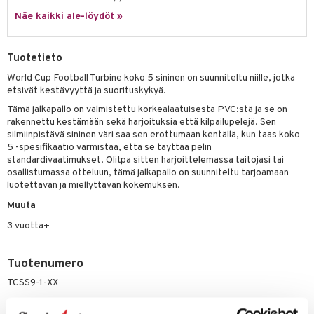
it & Tarvikkeet
le
Näe kaikki ale-löydöt »
umi
ossa
na/Äiti
le
kut
kaus & imetys
us
Tuotetieto
 Patrol
eenvarjot
istelu
nen
World Cup Football Turbine koko 5 sininen on suunniteltu niille, jotka
etsivät kestävyyttä ja suorituskykyä.
pi Pitkätossu
mput
lalaput
keet
Tämä jalkapallo on valmistettu korkealaatuisesta PVC:stä ja se on
sa Possu
rakennettu kestämään sekä harjoituksia että kilpailupelejä. Sen
ten Huonekalut
ten aterimet
inkolasit
ta
silmiinpistävä sininen väri saa sen erottumaan kentällä, kun taas koko
 MASKS
5 -spesifikaatio varmistaa, että se täyttää pelin
tot
ka- & Säilytyslaatikot
ut ja lakit
ysitterit
isuus
standardivaatimukset. Olitpa sitten harjoittelemassa taitojasi tai
kemon
lytys
tipullot & Tarvikkeet
osallistumassa otteluun, tämä jalkapallo on suunniteltu tarjoamaan
starvikkeita
uviltti
luotettavan ja miellyttävän kokemuksen.
ållan
gyn vaatteet
ipullot & Tarvikkeet
ut
iilit
Muuta
er Mario
ut
ulelut & helistimet
3 vuotta+
ru & Pesonen
apussit
uvajumppa
Tuotenumero
TCSS9-1-XX