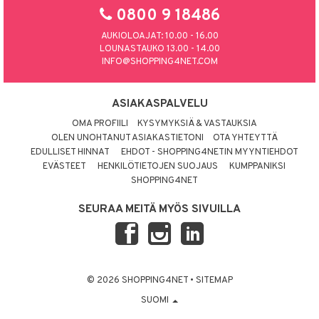
0800 9 18486
AUKIOLOAJAT: 10.00 - 16.00
LOUNASTAUKO 13.00 - 14.00
INFO@SHOPPING4NET.COM
ASIAKASPALVELU
OMA PROFIILI
KYSYMYKSIÄ & VASTAUKSIA
OLEN UNOHTANUT ASIAKASTIETONI
OTA YHTEYTTÄ
EDULLISET HINNAT
EHDOT - SHOPPING4NETIN MYYNTIEHDOT
EVÄSTEET
HENKILÖTIETOJEN SUOJAUS
KUMPPANIKSI
SHOPPING4NET
SEURAA MEITÄ MYÖS SIVUILLA
© 2026 SHOPPING4NET
•
SITEMAP
SUOMI