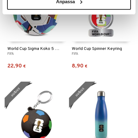
Anpassa
World Cup Sigma Koko 5 Unity
World Cup Spinner Keyring
FIFA
FIFA
22,90
8,90
€
€
uutuus
uutuus