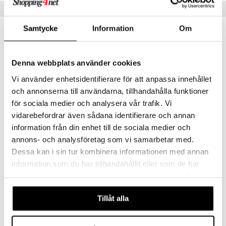
Vinkkejä sinulle
Samtycke
Information
Om
uutuus
uutuus
Denna webbplats använder cookies
Vi använder enhetsidentifierare för att anpassa innehållet
och annonserna till användarna, tillhandahålla funktioner
för sociala medier och analysera vår trafik. Vi
vidarebefordrar även sådana identifierare och annan
information från din enhet till de sociala medier och
World Cup Pullo 550 ml Sininen
World Cup Sigma Koko 5 Amplify
annons- och analysföretag som vi samarbetar med.
FIFA
FIFA
Dessa kan i sin tur kombinera informationen med annan
information som du har tillhandahållit eller som de har
26,90
22,90
€
€
samlat in när du har använt deras tjänster. Du godkänner
våra cookies vid fortsatt användande av vår webbplats.
Tillåt alla
uutuus
uutuus