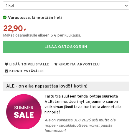
O Minecraft
entarvikkeita
gformers
blarna
taleikit
GO Ninjago
ens Barn
Varastossa, lähetetään heti
ikat
tman
oleikit
22,90
GO Speed Champions
ållan
kalut
libompa
opelit
€
Maksa osamaksulla alkaen 5 € per kuukausi.
GO Spidey
ffi Love
ney
elut
LISÄÄ OSTOSKORIIN
O Super Heroes
mintahahmot
ney Prinsessat
neuvot
ic
eli
iviteettilelut
alaa
LISÄÄ TOIVELISTALLE
KIRJOITA ARVOSTELU
zen
elyvaunut
Lapsi
alaa
elit
KERRO YSTÄVÄLLE
mähäkkimies
ettävät lelut
0 palaa
lit
aukut
spalvelu
ALE - on aika napsauttaa löydöt kotiin!
ry Potter
peli
lit
di
ksiä & vastauksia
Tartu tilaisuuteen tehdä löytöjä suuresta
lo Kitty
ALEstamme. Juuri nyt tarjoamme suuren
nhoito
palapelit
tuotetta
valikoiman jännittäviä tuotteita alennetuilla
.L.
pyhuone
miaiset
hinnoilla!
ien oheistarvikkeet
kit ja käsipyyhkeet
 verkkokaupasta
mmi Lehmä
Ale on voimassa 31.8.2026 asti mutta ole
hkeet
vikkeet
aunutarvikkeita
nopea - suosikkituotteesi voivat päästä
le
loppumaan!