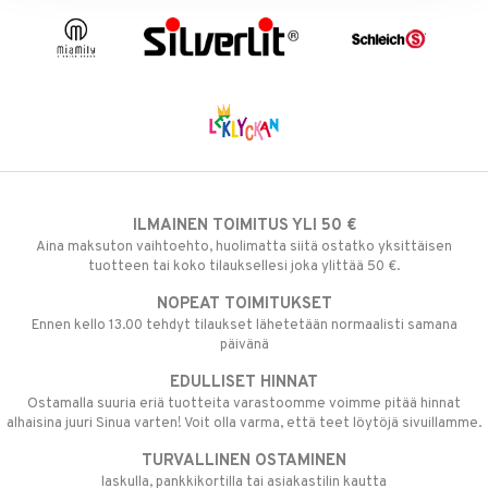
ILMAINEN TOIMITUS YLI 50 €
Aina maksuton vaihtoehto, huolimatta siitä ostatko yksittäisen
tuotteen tai koko tilauksellesi joka ylittää 50 €.
NOPEAT TOIMITUKSET
Ennen kello 13.00 tehdyt tilaukset lähetetään normaalisti samana
päivänä
EDULLISET HINNAT
Ostamalla suuria eriä tuotteita varastoomme voimme pitää hinnat
alhaisina juuri Sinua varten! Voit olla varma, että teet löytöjä sivuillamme.
TURVALLINEN OSTAMINEN
laskulla, pankkikortilla tai asiakastilin kautta