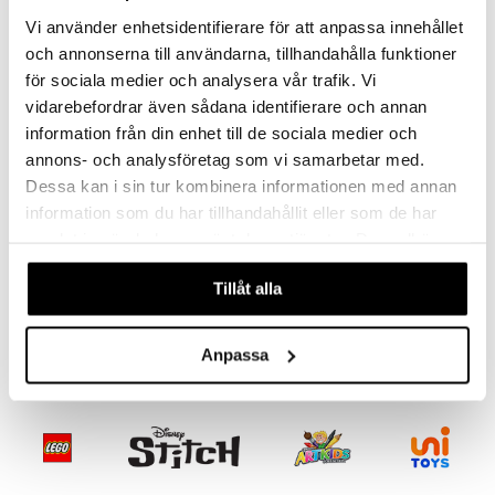
Vi använder enhetsidentifierare för att anpassa innehållet
umi
och annonserna till användarna, tillhandahålla funktioner
le
för sociala medier och analysera vår trafik. Vi
vidarebefordrar även sådana identifierare och annan
 Patrol
information från din enhet till de sociala medier och
pi Pitkätossu
annons- och analysföretag som vi samarbetar med.
sa Possu
Dessa kan i sin tur kombinera informationen med annan
Saatavana useana vaihtoehtona
information som du har tillhandahållit eller som de har
 MASKS
B-brite Vilkkuva
samlat in när du har använt deras tjänster. Du godkänner
Hammasharjasetti 3-
kemon
våra cookies vid fortsatt användande av vår webbplats.
osainen Hai
LEKLYCKAN
Tillåt alla
Kaunis setti, jossa on hammasharja, muki ja suoja.
ållan
7,90
€
er Mario
Anpassa
ru & Pesonen