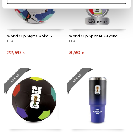
World Cup Sigma Koko 5 Unity
World Cup Spinner Keyring
FIFA
FIFA
22,90
8,90
€
€
uutuus
uutuus