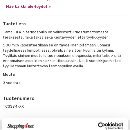
Näe kaikki ale-löydöt »
umi
le
Tuotetieto
 Patrol
Tämä FIFA:n termospullo on valmistettu ruostumattomasta
teräksestä, mikä takaa sekä kestävyyden että tyylikkyyden.
pi Pitkätossu
500 ml:n kapasiteetillaan se on täydellinen pitämään juomasi
sa Possu
täydellisessä lämpötilassa, olivatpa ne sitten kuumia tai kylmiä.
Tyylikäs sininen muotoilu tuo ripauksen eleganssia, mikä tekee siitä
 MASKS
erinomaisen asusteen kaikkiin tilaisuuksiin. Nauti suosikkijuomistasi
tyylillä tämän luotettavan termospullon avulla.
kemon
Muuta
ållan
3 vuotta+
er Mario
ru & Pesonen
Tuotenumero
TCSS7-1-XX
Vinkkejä sinulle