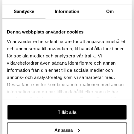
uutuus
uutuus
Samtycke
Information
Om
Denna webbplats använder cookies
Vi använder enhetsidentifierare för att anpassa innehållet
och annonserna till användarna, tillhandahålla funktioner
för sociala medier och analysera vår trafik. Vi
vidarebefordrar även sådana identifierare och annan
information från din enhet till de sociala medier och
World Cup Pullo 550 ml Sininen
World Cup Sigma Koko 5 Amplify
FIFA
FIFA
annons- och analysföretag som vi samarbetar med.
Dessa kan i sin tur kombinera informationen med annan
26,90
22,90
€
€
information som du har tillhandahållit eller som de har
samlat in när du har använt deras tjänster. Du godkänner
våra cookies vid fortsatt användande av vår webbplats.
uutuus
uutuus
Tillåt alla
Anpassa