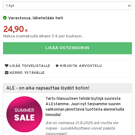
O Minecraft
entarvikkeita
gyn vaatteet
ipullot & Tarvikkeet
gformers
blarna
taleikit
elut
GO Ninjago
ens Barn
Varastossa, lähetetään heti
keet
ikat
tman
oleikit
neuvot
24,90
GO Speed Champions
ållan
kalut
inkolasit
ta
libompa
opelit
iviteettilelut
€
Maksa osamaksulla alkaen 5 € per kuukausi.
GO Spidey
ffi Love
ut ja lakit
ney
ysitterit
isuus
elyvaunut
LISÄÄ OSTOSKORIIN
O Super Heroes
mintahahmot
starvikkeita
ney Prinsessat
uviltti
ettävät lelut
spalvelu
ic
ut
eli
iilit
LISÄÄ TOIVELISTALLE
KIRJOITA ARVOSTELU
ksiä & vastauksia
ut
zen
ulelut & helistimet
KERRO YSTÄVÄLLE
tuotetta
apussit
mähäkkimies
uvajumppa
ALE - on aika napsauttaa löydöt kotiin!
 verkkokaupasta
ry Potter
Tartu tilaisuuteen tehdä löytöjä suuresta
lo Kitty
ALEstamme. Juuri nyt tarjoamme suuren
valikoiman jännittäviä tuotteita alennetuilla
.L.
hinnoilla!
mmi Lehmä
Ale on voimassa 31.8.2026 asti mutta ole
nopea - suosikkituotteesi voivat päästä
le
loppumaan!