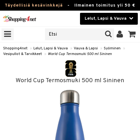
Täydellisiä kesävinkkejä
-
Ilmainen toimitus yli 50 €
Lelut, Lapsi & Vauva
ERKKEJÄ
Kauneudenhoito
JAT
UOTTEITA
Piilolinssit
Shopping4net
»
Lelut, Lapsi & Vauva
»
Vauva & Lapsi
»
Syöminen
»
Vesipullot & Tarvikkeet
»
World Cup Termosmuki 500 ml Sininen
Luontaistuotteet
u
Apteekki
lumateriaalit
World Cup Termosmuki 500 ml Sininen
atteet
lusetti
lukirjat
Fitness
pi
kirjat
t
Koti & Sisustus
gingsit
ut
rvikkeet
rjat
atteet & Sukat
lelut
Lelut, Lapsi & Vauva
luvaha
pelit
vot
Tuotemerkkejä
oradat
ja maalaa
et
t
alaa
Kampanjat
ot
 Real
Lapsi
otteet
it
lentereita
alaa
elit