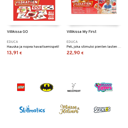
Villikissa GO
Villikissa My First
EDUCA
EDUCA
Hauska ja nopea havaitsemispeli!
Peli, joka stimuloi pienten lasten näköä ja refleksejä!
13,91
22,90
€
€