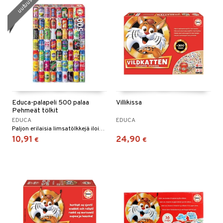
uutuus
Educa-palapeli 500 palaa
Villikissa
Pehmeät tölkit
EDUCA
EDUCA
Paljon erilaisia limsatölkkejä iloisissa väreissä.
10,91
24,90
€
€