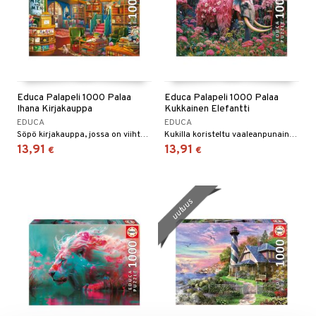
Educa Palapeli 1000 Palaa
Educa Palapeli 1000 Palaa
Ihana Kirjakauppa
Kukkainen Elefantti
EDUCA
EDUCA
Söpö kirjakauppa, jossa on viihtyisiä lukutuoleja.
Kukilla koristeltu vaaleanpunainen elefantti.
13,91
13,91
€
€
uutuus