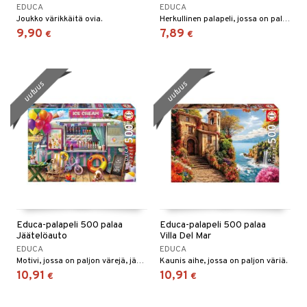
EDUCA
EDUCA
O Minecraft
entarvikkeita
gyn vaatteet
ipullot & Tarvikkeet
Joukko värikkäitä ovia.
Herkullinen palapeli, jossa on paljon jäätelöä!
ut
gformers
iilit
blarna
taleikit
elut
9,90
7,89
€
€
GO Ninjago
ens Barn
ut
ikat
ulelut & helistimet
tman
oleikit
neuvot
GO Speed Champions
ållan
apussit
kalut
uvajumppa
libompa
opelit
iviteettilelut
uutuus
uutuus
GO Spidey
ffi Love
ney
elyvaunut
O Super Heroes
mintahahmot
ney Prinsessat
ettävät lelut
ic
eli
zen
mähäkkimies
ry Potter
Educa-palapeli 500 palaa
Educa-palapeli 500 palaa
lo Kitty
Jäätelöauto
Villa Del Mar
EDUCA
EDUCA
.L.
Motivi, jossa on paljon värejä, jäätelöä ja söpöjä koiria.
Kaunis aihe, jossa on paljon väriä.
10,91
10,91
€
€
mmi Lehmä
le