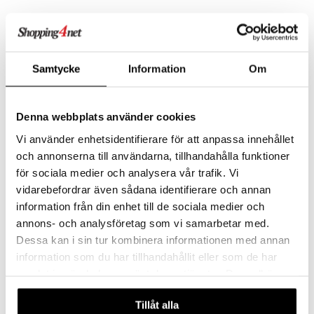
Educa Palapeli 1000 Palaa
Educa Palapeli 1000 Palaa
Kukkien Kuningas
Lighthouse at Rock Bay
EDUCA
EDUCA
Ihana, värikäs palapeli.
Kauniisti maalattu kuva majakasta rannikolla.
Samtycke
Information
Om
9,90
13,91
€
€
Denna webbplats använder cookies
Vi använder enhetsidentifierare för att anpassa innehållet
och annonserna till användarna, tillhandahålla funktioner
för sociala medier och analysera vår trafik. Vi
vidarebefordrar även sådana identifierare och annan
information från din enhet till de sociala medier och
annons- och analysföretag som vi samarbetar med.
Dessa kan i sin tur kombinera informationen med annan
information som du har tillhandahållit eller som de har
samlat in när du har använt deras tjänster. Du godkänner
Educa Palapeli 1000 Palaa
Educa Palapeli 1000 Palaa
Love Beach
Värikkäät Vitamiinit
våra cookies vid fortsatt användande av vår webbplats.
EDUCA
EDUCA
Tillåt alla