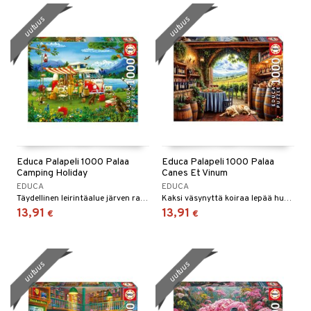
umi
uutuus
uutuus
le
 Patrol
pi Pitkätossu
sa Possu
 MASKS
kemon
Educa Palapeli 1000 Palaa
Educa Palapeli 1000 Palaa
Camping Holiday
Canes Et Vinum
ållan
EDUCA
EDUCA
Täydellinen leirintäalue järven rannalla.
Kaksi väsynyttä koiraa lepää huoneessa viinitilalla.
er Mario
13,91
13,91
€
€
ru & Pesonen
uutuus
uutuus