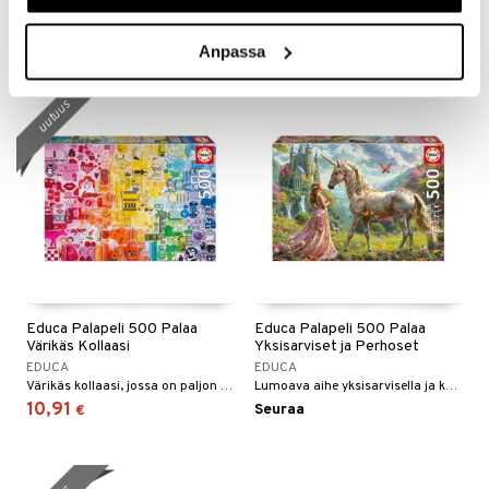
Rento ympäristö meren äärellä.
Hyvin värikkäitä vitamiineja yhdessä!
12,90
Seuraa
€
Anpassa
uutuus
Educa Palapeli 500 Palaa
Educa Palapeli 500 Palaa
Värikäs Kollaasi
Yksisarviset ja Perhoset
EDUCA
EDUCA
Värikäs kollaasi, jossa on paljon yksityiskohtia.
Lumoava aihe yksisarvisella ja kukilla.
10,91
Seuraa
€