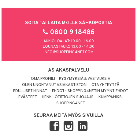
SOITA TAI LAITA MEILLE SÄHKÖPOSTIA
0800 9 18486
AUKIOLOAJAT: 10.00 - 16.00
LOUNASTAUKO 13.00 - 14.00
INFO@SHOPPING4NET.COM
ASIAKASPALVELU
OMA PROFIILI
KYSYMYKSIÄ & VASTAUKSIA
OLEN UNOHTANUT ASIAKASTIETONI
OTA YHTEYTTÄ
EDULLISET HINNAT
EHDOT - SHOPPING4NETIN MYYNTIEHDOT
EVÄSTEET
HENKILÖTIETOJEN SUOJAUS
KUMPPANIKSI
SHOPPING4NET
SEURAA MEITÄ MYÖS SIVUILLA