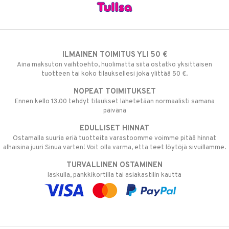
ILMAINEN TOIMITUS YLI 50 €
Aina maksuton vaihtoehto, huolimatta siitä ostatko yksittäisen
tuotteen tai koko tilauksellesi joka ylittää 50 €.
NOPEAT TOIMITUKSET
Ennen kello 13.00 tehdyt tilaukset lähetetään normaalisti samana
päivänä
EDULLISET HINNAT
Ostamalla suuria eriä tuotteita varastoomme voimme pitää hinnat
alhaisina juuri Sinua varten! Voit olla varma, että teet löytöjä sivuillamme.
TURVALLINEN OSTAMINEN
laskulla, pankkikortilla tai asiakastilin kautta