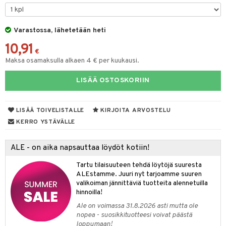
na/Äiti
O Minecraft
entarvikkeita
gformers
blarna
taleikit
kut
elut
kaus & imetys
us
GO Ninjago
ens Barn
Varastossa, lähetetään heti
ikat
tman
oleikit
eenvarjot
neuvot
istelu
nen
10,91
GO Speed Champions
ållan
kalut
libompa
opelit
iviteettilelut
mput
€
lalaput
keet
Maksa osamaksulla alkaen 4 € per kuukausi.
GO Spidey
ffi Love
ney
elyvaunut
ten Huonekalut
ten aterimet
inkolasit
ta
LISÄÄ OSTOSKORIIN
O Super Heroes
mintahahmot
ney Prinsessat
ettävät lelut
tot
ka- & Säilytyslaatikot
ut ja lakit
ysitterit
isuus
ic
eli
lytys
tipullot & Tarvikkeet
starvikkeita
uviltti
LISÄÄ TOIVELISTALLE
KIRJOITA ARVOSTELU
zen
gyn vaatteet
ipullot & Tarvikkeet
ut
iilit
KERRO YSTÄVÄLLE
mähäkkimies
ut
ulelut & helistimet
ALE - on aika napsauttaa löydöt kotiin!
ry Potter
apussit
uvajumppa
Tartu tilaisuuteen tehdä löytöjä suuresta
lo Kitty
ALEstamme. Juuri nyt tarjoamme suuren
valikoiman jännittäviä tuotteita alennetuilla
.L.
hinnoilla!
mmi Lehmä
Ale on voimassa 31.8.2026 asti mutta ole
nopea - suosikkituotteesi voivat päästä
le
loppumaan!