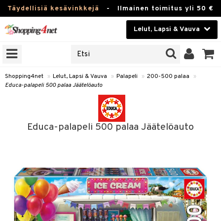
Täydellisiä kesävinkkejä
-
Ilmainen toimitus yli 50 €
Lelut, Lapsi & Vauva
ERKKEJÄ
Kauneudenhoito
JAT
UOTTEITA
Piilolinssit
Shopping4net
»
Lelut, Lapsi & Vauva
»
Palapeli
»
200-500 palaa
»
Educa-palapeli 500 palaa Jäätelöauto
Luontaistuotteet
u
Apteekki
lumateriaalit
Educa-palapeli 500 palaa Jäätelöauto
atteet
lusetti
lukirjat
Fitness
pi
kirjat
t
Koti & Sisustus
gingsit
ut
rvikkeet
rjat
atteet & Sukat
lelut
Lelut, Lapsi & Vauva
luvaha
pelit
vot
Tuotemerkkejä
oradat
ja maalaa
et
t
alaa
Kampanjat
ot
 Real
otteet
it
lentereita
alaa