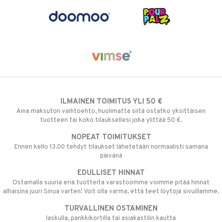
ILMAINEN TOIMITUS YLI 50 €
Aina maksuton vaihtoehto, huolimatta siitä ostatko yksittäisen
tuotteen tai koko tilauksellesi joka ylittää 50 €.
NOPEAT TOIMITUKSET
Ennen kello 13.00 tehdyt tilaukset lähetetään normaalisti samana
päivänä
EDULLISET HINNAT
Ostamalla suuria eriä tuotteita varastoomme voimme pitää hinnat
alhaisina juuri Sinua varten! Voit olla varma, että teet löytöjä sivuillamme.
TURVALLINEN OSTAMINEN
laskulla, pankkikortilla tai asiakastilin kautta