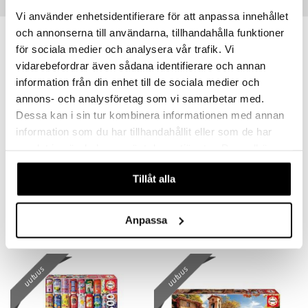
Vinkkejä sinulle
Vi använder enhetsidentifierare för att anpassa innehållet
och annonserna till användarna, tillhandahålla funktioner
uutuus
för sociala medier och analysera vår trafik. Vi
vidarebefordrar även sådana identifierare och annan
information från din enhet till de sociala medier och
annons- och analysföretag som vi samarbetar med.
Dessa kan i sin tur kombinera informationen med annan
information som du har tillhandahållit eller som de har
samlat in när du har använt deras tjänster. Du godkänner
våra cookies vid fortsatt användande av vår webbplats.
Tillåt alla
Educa Palapeli 500 Palaa Jäätelö
Educa Palapeli 500 Palaa Värikäs Kollaasi
EDUCA
EDUCA
7,89
10,91
€
Anpassa
€
uutuus
uutuus