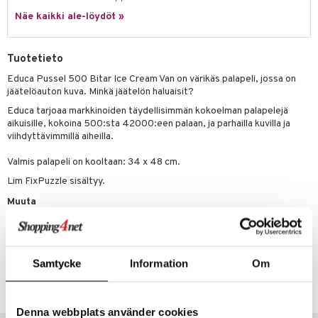
Näe kaikki ale-löydöt »
umi
le
Tuotetieto
 Patrol
Educa Pussel 500 Bitar Ice Cream Van on värikäs palapeli, jossa on
jäätelöauton kuva. Minkä jäätelön haluaisit?
pi Pitkätossu
Educa tarjoaa markkinoiden täydellisimmän kokoelman palapelejä
sa Possu
aikuisille, kokoina 500:sta 42000:een palaan, ja parhailla kuvilla ja
viihdyttävimmillä aiheilla.
 MASKS
Valmis palapeli on kooltaan: 34 x 48 cm.
kemon
Lim FixPuzzle sisältyy.
ållan
Muuta
er Mario
n. 10 vuotta+
ru & Pesonen
Tuotenumero
Samtycke
Information
Om
TEP43-1-XX
Denna webbplats använder cookies