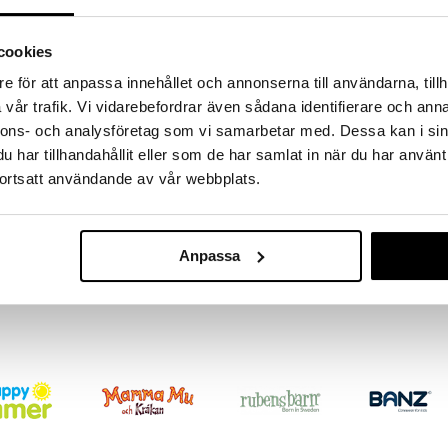
 Vitamines on erittäin värikäs palapeli. Erivärisiä
etty värikkääksi taideteokseksi.
cookies
e för att anpassa innehållet och annonserna till användarna, tillh
vår trafik. Vi vidarebefordrar även sådana identifierare och anna
nnons- och analysföretag som vi samarbetar med. Dessa kan i sin
har tillhandahållit eller som de har samlat in när du har använt
ortsatt användande av vår webbplats.
Educa Palapel
Palaa Love B
Anpassa
EDUCA
12,90
€