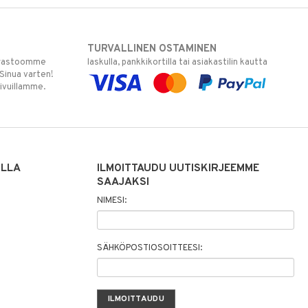
TURVALLINEN OSTAMINEN
varastoomme
laskulla, pankkikortilla tai asiakastilin kautta
 Sinua varten!
sivuillamme.
ILLA
ILMOITTAUDU UUTISKIRJEEMME
SAAJAKSI
NIMESI:
SÄHKÖPOSTIOSOITTEESI: