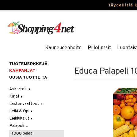
Täydellisiä 
Kauneudenhoito
Piilolinssit
Luontais
TUOTEMERKKEJÄ
Educa Palapeli 1
KAMPANJAT
UUSIA TUOTTEITA
Askartelu
Kirjat
Askartelumateriaalit
Lastenvaatteet
Askartelusetti
Askartelukirjat
Leiki & Opi
Helmet
Maalauskirjat
Alaosat
Leikkikalut
Koulutarvikkeet
Päiväkirjat
Alusvaatteet & Sukat
Opetuslelut
Leggingsit
Palapeli
Muovailuvaha
Kengät
Oppimispelit
Ajoneuvot
Piirrä ja maalaa
Mekot
Soittimet
Eläimet
Autoradat
1000 palaa