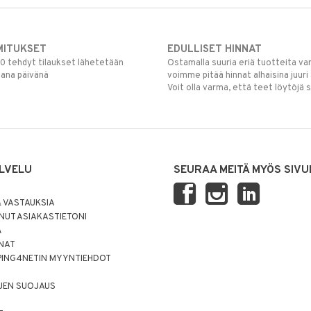
MITUKSET
EDULLISET HINNAT
00 tehdyt tilaukset lähetetään
Ostamalla suuria eriä tuotteita 
mana päivänä
voimme pitää hinnat alhaisina juuri
Voit olla varma, että teet löytöjä 
LVELU
SEURAA MEITÄ MYÖS SIVU
 VASTAUKSIA
UT ASIAKASTIETONI
Ä
NNAT
PING4NETIN MYYNTIEHDOT
JEN SUOJAUS