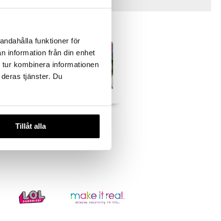
Vinkkejä sinulle
andahålla funktioner för
n information från din enhet
 tur kombinera informationen
 deras tjänster. Du
i 1000
Educa Palapeli 1000
each
Palaa Notting Hill
Tillåt alla
EDUCA
9,90
€