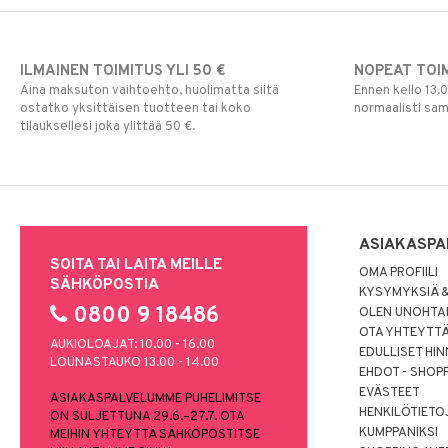
ILMAINEN TOIMITUS YLI 50 €
NOPEAT TOI
Aina maksuton vaihtoehto, huolimatta siitä
Ennen kello 13.
ostatko yksittäisen tuotteen tai koko
normaalisti sa
tilauksellesi joka ylittää 50 €.
ASIAKASPA
SOITA TAI LAITA MEILLE
OMA PROFIILI
SÄHKÖPOSTIA
KYSYMYKSIÄ &
0800 9 18486
OLEN UNOHTAN
OTA YHTEYTT
AUKIOLOAJAT: 10.00 - 16.00
EDULLISET HI
LOUNASTAUKO 13.00 - 14.00
EHDOT - SHOP
EVÄSTEET
ASIAKASPALVELUMME PUHELIMITSE
HENKILÖTIETO
ON SULJETTUNA 29.6.–27.7. OTA
KUMPPANIKSI
MEIHIN YHTEYTTÄ SÄHKÖPOSTITSE