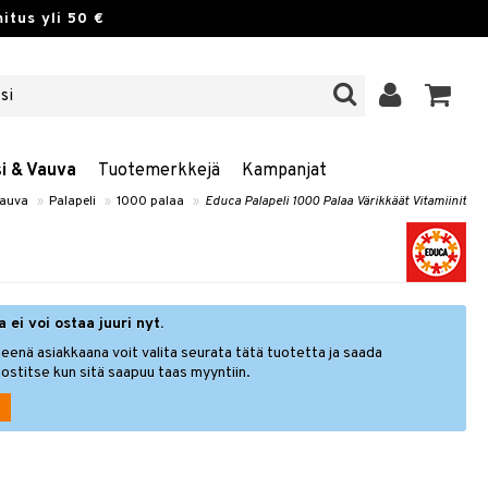
itus yli 50 €
si & Vauva
Tuotemerkkejä
Kampanjat
Vauva
»
Palapeli
»
1000 palaa
»
Educa Palapeli 1000 Palaa Värikkäät Vitamiinit
 ei voi ostaa juuri nyt.
eenä asiakkaana voit valita seurata tätä tuotetta ja saada
ostitse kun sitä saapuu taas myyntiin.