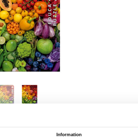
RJOITA ARVOSTELU
KERRO YSTÄVÄLLE
Information