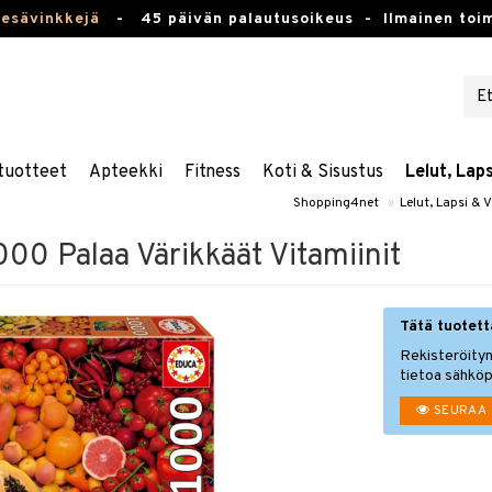
kesävinkkejä
-
45 päivän palautusoikeus -
Ilmainen toim
tuotteet
Apteekki
Fitness
Koti & Sisustus
Lelut, Lap
Shopping4net
»
Lelut, Lapsi & 
000 Palaa Värikkäät Vitamiinit
Tätä tuotetta
Rekisteröityn
tietoa sähköp
SEURAA