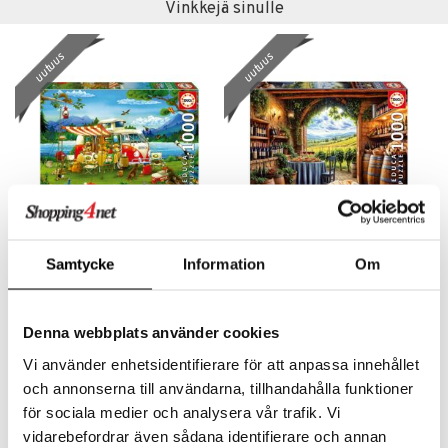
Vinkkejä sinulle
uutuus
uutuus
Educa Palapeli 1000 Palaa Camping Holiday
Educa Palapeli 1000 Palaa Canes Et Vinum
Samtycke
Information
Om
EDUCA
EDUCA
13,91
13,91
€
€
Denna webbplats använder cookies
Vi använder enhetsidentifierare för att anpassa innehållet
och annonserna till användarna, tillhandahålla funktioner
uutuus
för sociala medier och analysera vår trafik. Vi
vidarebefordrar även sådana identifierare och annan