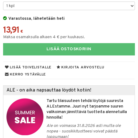
na/Äiti
O Minecraft
entarvikkeita
gformers
blarna
taleikit
kut
elut
kaus & imetys
us
GO Ninjago
ens Barn
Varastossa, lähetetään heti
ikat
tman
oleikit
eenvarjot
neuvot
istelu
nen
13,91
GO Speed Champions
ållan
kalut
libompa
opelit
iviteettilelut
mput
€
lalaput
keet
Maksa osamaksulla alkaen 4 € per kuukausi.
GO Spidey
ffi Love
ney
elyvaunut
ten Huonekalut
ten aterimet
inkolasit
ta
LISÄÄ OSTOSKORIIN
O Super Heroes
mintahahmot
ney Prinsessat
ettävät lelut
tot
ka- & Säilytyslaatikot
ut ja lakit
ysitterit
isuus
ic
eli
lytys
tipullot & Tarvikkeet
starvikkeita
uviltti
LISÄÄ TOIVELISTALLE
KIRJOITA ARVOSTELU
zen
gyn vaatteet
ipullot & Tarvikkeet
ut
iilit
KERRO YSTÄVÄLLE
mähäkkimies
ut
ulelut & helistimet
ALE - on aika napsauttaa löydöt kotiin!
ry Potter
apussit
uvajumppa
Tartu tilaisuuteen tehdä löytöjä suuresta
lo Kitty
ALEstamme. Juuri nyt tarjoamme suuren
valikoiman jännittäviä tuotteita alennetuilla
.L.
hinnoilla!
mmi Lehmä
Ale on voimassa 31.8.2026 asti mutta ole
nopea - suosikkituotteesi voivat päästä
le
loppumaan!