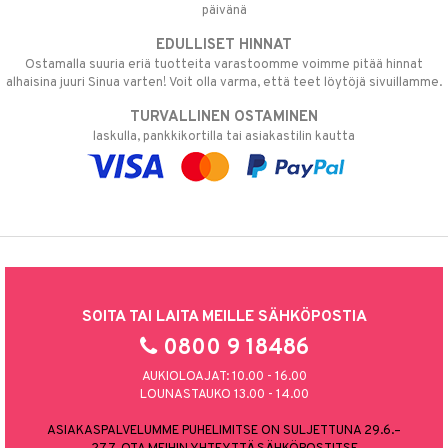
päivänä
EDULLISET HINNAT
Ostamalla suuria eriä tuotteita varastoomme voimme pitää hinnat
alhaisina juuri Sinua varten! Voit olla varma, että teet löytöjä sivuillamme.
TURVALLINEN OSTAMINEN
laskulla, pankkikortilla tai asiakastilin kautta
SOITA TAI LAITA MEILLE SÄHKÖPOSTIA
0800 9 18486
AUKIOLOAJAT: 10.00 - 16.00
LOUNASTAUKO 13.00 - 14.00
ASIAKASPALVELUMME PUHELIMITSE ON SULJETTUNA 29.6.–