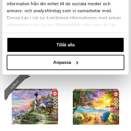
information från din enhet till de sociala medier och
annons- och analysföretag som vi samarbetar med.
Dessa kan i sin tur kombinera informationen med annan
information som du har tillhandahållit eller som de har
samlat in när du har använt deras tjänster. Du godkänner
våra cookies vid fortsatt användande av vår webbplats.
Educa Palapeli 1000 Palaa Kukkainen Elefantti
Educa Palapeli 1000 Palaa Kukkien Kuningas
Tillåt alla
EDUCA
EDUCA
13,91
9,90
€
€
Anpassa
uutuus