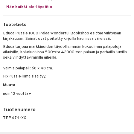
Näe kaikki ale-löydöt »
umi
le
Tuotetieto
 Patrol
Educa Puzzle 1000 Palaa Wonderful Bookshop esittää viihtyisän
kirjakaupan. Seinät ovat peitetty kirjoilla kauniissa väreissä.
pi Pitkätossu
Educa tarjoaa markkinoiden täydellisimmän kokoelman palapelejä
sa Possu
aikuisille, kokoluokissa 500:sta 42000:een palaan ja parhailla kuvilla
sekä viihdyttävimmillä aiheilla.
 MASKS
Valmis palapeli: 68 x 48 cm.
kemon
FixPuzzle-liima sisältyy.
ållan
Muuta
er Mario
noin 12 vuotta+
ru & Pesonen
Tuotenumero
TEP47-1-XX