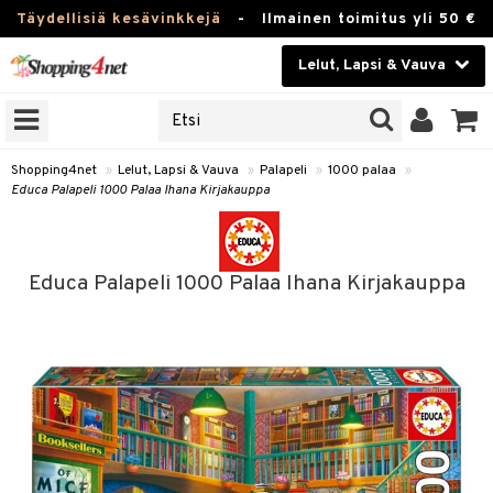
Täydellisiä kesävinkkejä
-
Ilmainen toimitus yli 50 €
Lelut, Lapsi & Vauva
ERKKEJÄ
Kauneudenhoito
JAT
UOTTEITA
Piilolinssit
Shopping4net
»
Lelut, Lapsi & Vauva
»
Palapeli
»
1000 palaa
»
Educa Palapeli 1000 Palaa Ihana Kirjakauppa
Luontaistuotteet
u
Apteekki
lumateriaalit
Educa Palapeli 1000 Palaa Ihana Kirjakauppa
atteet
lusetti
lukirjat
Fitness
pi
kirjat
t
Koti & Sisustus
gingsit
ut
rvikkeet
rjat
atteet & Sukat
lelut
Lelut, Lapsi & Vauva
luvaha
pelit
vot
Tuotemerkkejä
oradat
ja maalaa
et
t
alaa
Kampanjat
ot
 Real
otteet
it
lentereita
alaa