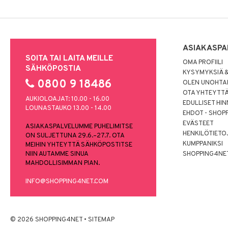
ASIAKASPA
SOITA TAI LAITA MEILLE
OMA PROFIILI
SÄHKÖPOSTIA
KYSYMYKSIÄ &
0800 9 18486
OLEN UNOHTAN
OTA YHTEYTT
AUKIOLOAJAT: 10.00 - 16.00
EDULLISET HI
LOUNASTAUKO 13.00 - 14.00
EHDOT - SHOP
EVÄSTEET
ASIAKASPALVELUMME PUHELIMITSE
HENKILÖTIETO
ON SULJETTUNA 29.6.–27.7. OTA
KUMPPANIKSI
MEIHIN YHTEYTTÄ SÄHKÖPOSTITSE
NIIN AUTAMME SINUA
SHOPPING4NE
MAHDOLLISIMMAN PIAN.
INFO@SHOPPING4NET.COM
© 2026 SHOPPING4NET
•
SITEMAP