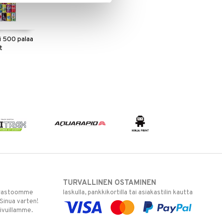
i 500 palaa
t
TURVALLINEN OSTAMINEN
varastoomme
laskulla, pankkikortilla tai asiakastilin kautta
 Sinua varten!
sivuillamme.