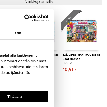
Vinkkejä sinulle
uutuus
uutuus
Om
i 500 Palaa
Educa Palapeli 500 Palaa
Educa-palapeli 500 palaa
andahålla funktioner för
Värikäs Kollaasi
Jäätelöauto
n information från din enhet
EDUCA
EDUCA
 tur kombinera informationen
10,91
10,91
€
€
 deras tjänster. Du
Tillåt alla