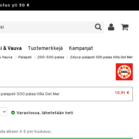
itus yli 50 €
si & Vauva
Tuotemerkkejä
Kampanjat
 & Vauva
»
Palapeli
»
200-500 palaa
»
Educa-palapeli 500 palaa Villa Del Mar
10,91 €
palapeli 500 palaa Villa Del Mar
Varastossa, lähetetään heti
la alkaen 4 € per kuukausi.