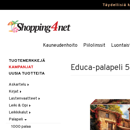
Täydellisiä 
Kauneudenhoito
Piilolinssit
Luontais
TUOTEMERKKEJÄ
Educa-palapeli 5
KAMPANJAT
UUSIA TUOTTEITA
Askartelu
Kirjat
Askartelumateriaalit
Lastenvaatteet
Askartelusetti
Askartelukirjat
Leiki & Opi
Helmet
Maalauskirjat
Alaosat
Leikkikalut
Koulutarvikkeet
Päiväkirjat
Alusvaatteet & Sukat
Opetuslelut
Leggingsit
Palapeli
Muovailuvaha
Kengät
Oppimispelit
Ajoneuvot
Piirrä ja maalaa
Mekot
Soittimet
Eläimet
Autoradat
1000 palaa