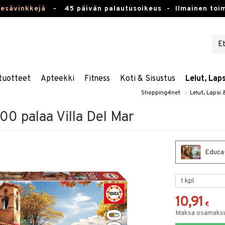
kesävinkkejä
-
45 päivän palautusoikeus -
Ilmainen toim
tuotteet
Apteekki
Fitness
Koti & Sisustus
Lelut, Lap
Shopping4net
»
Lelut, Lapsi
00 palaa Villa Del Mar
Educa-
10,91
€
Maksa osamaksul