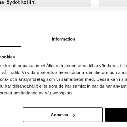
a löydöt kotiin!
isuuteen tehdä löytöjä suuresta ALEstamme. Juuri
mme suuren valikoiman jännittäviä tuotteita
a hinnoilla!
massa 31.8.2026 asti mutta ole nopea -
otteesi voivat päästä loppumaan!
Information
i ale-löydöt »
cookies
Educa Palapel
e för att anpassa innehållet och annonserna till användarna, tillh
 Mar on kaunis kuva talosta veden äärellä, kukkien ja
Jäätelö
vår trafik. Vi vidarebefordrar även sådana identifierare och anna
EDUCA
nnons- och analysföretag som vi samarbetar med. Dessa kan i sin
lisimmän kokoelman palapelejä aikuisille,
7,89
€
een palaan ja parhailla kuvilla sekä
har tillhandahållit eller som de har samlat in när du har använt
ortsatt användande av vår webbplats.
m.
uutuus
Anpassa