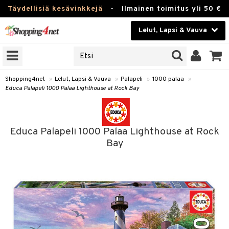
Täydellisiä kesävinkkejä
-
Ilmainen toimitus yli 50 €
Lelut, Lapsi & Vauva
ERKKEJÄ
Kauneudenhoito
JAT
UOTTEITA
Piilolinssit
Shopping4net
»
Lelut, Lapsi & Vauva
»
Palapeli
»
1000 palaa
»
Educa Palapeli 1000 Palaa Lighthouse at Rock Bay
Luontaistuotteet
u
Apteekki
lumateriaalit
Educa Palapeli 1000 Palaa Lighthouse at Rock
atteet
lusetti
lukirjat
Fitness
Bay
pi
kirjat
t
Koti & Sisustus
gingsit
ut
rvikkeet
rjat
atteet & Sukat
lelut
Lelut, Lapsi & Vauva
luvaha
pelit
vot
Tuotemerkkejä
oradat
ja maalaa
et
t
alaa
Kampanjat
ot
 Real
otteet
it
lentereita
alaa