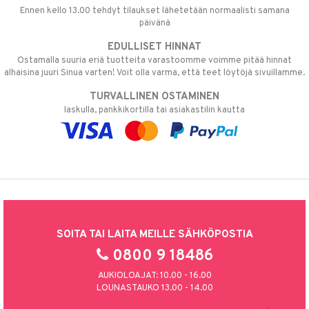
Ennen kello 13.00 tehdyt tilaukset lähetetään normaalisti samana
päivänä
EDULLISET HINNAT
Ostamalla suuria eriä tuotteita varastoomme voimme pitää hinnat
alhaisina juuri Sinua varten! Voit olla varma, että teet löytöjä sivuillamme.
TURVALLINEN OSTAMINEN
laskulla, pankkikortilla tai asiakastilin kautta
SOITA TAI LAITA MEILLE SÄHKÖPOSTIA
0800 9 18486
AUKIOLOAJAT: 10.00 - 16.00
LOUNASTAUKO 13.00 - 14.00