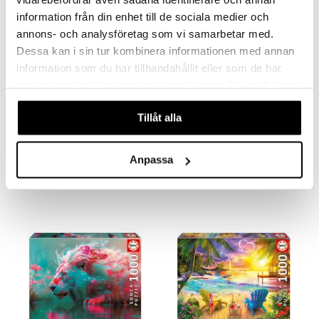
information från din enhet till de sociala medier och
annons- och analysföretag som vi samarbetar med.
Dessa kan i sin tur kombinera informationen med annan
information som du har tillhandahållit eller som de har
samlat in när du har använt deras tjänster. Du godkänner
våra cookies vid fortsatt användande av vår webbplats.
Tillåt alla
Educa Palapeli 1000 Palaa Ihana Kirjakauppa
Educa Palapeli 1000 Palaa Kukkainen Elefantti
EDUCA
EDUCA
Anpassa
13,91
13,91
€
€