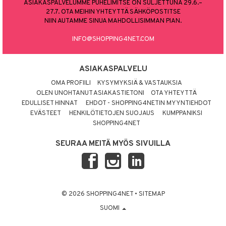
ASIAKASPALVELUMME PUHELIMITSE ON SULJETTUNA 29.6.–
27.7. OTA MEIHIN YHTEYTTÄ SÄHKÖPOSTITSE
NIIN AUTAMME SINUA MAHDOLLISIMMAN PIAN.
INFO@SHOPPING4NET.COM
ASIAKASPALVELU
OMA PROFIILI
KYSYMYKSIÄ & VASTAUKSIA
OLEN UNOHTANUT ASIAKASTIETONI
OTA YHTEYTTÄ
EDULLISET HINNAT
EHDOT - SHOPPING4NETIN MYYNTIEHDOT
EVÄSTEET
HENKILÖTIETOJEN SUOJAUS
KUMPPANIKSI
SHOPPING4NET
SEURAA MEITÄ MYÖS SIVUILLA
© 2026 SHOPPING4NET
•
SITEMAP
SUOMI