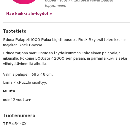
nopea - suosikkituotteesi voivat päästä
loppumaan!
umi
Näe kaikki ale-löydöt »
le
 Patrol
Tuotetieto
pi Pitkätossu
Educa Palapeli 1000 Palaa Lighthouse at Rock Bay esittelee kauniin
majakan Rock Bayssa.
sa Possu
Educa tarjoaa markkinoiden täydellisimmän kokoelman palapelejä
aikuisille, kokoina 500:sta 42000:een palaan, ja parhailla kuvilla sekä
 MASKS
viihdyttävimmillä aiheilla.
kemon
Valmis palapeli: 68 x 48 cm.
ållan
Liima FixPuzzle sisältyy.
er Mario
Muuta
ru & Pesonen
noin 12 vuotta+
Tuotenumero
TEP45-1-XX