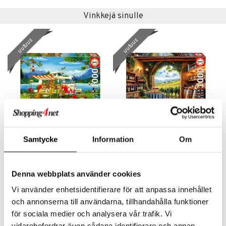
Vinkkejä sinulle
uutuus
uutuus
Samtycke
Information
Om
Educa Palapeli 1000 Palaa Camping Holiday
Educa Palapeli 1000 Palaa Canes Et Vinum
EDUCA
EDUCA
13,91
13,91
€
€
Denna webbplats använder cookies
Vi använder enhetsidentifierare för att anpassa innehållet
och annonserna till användarna, tillhandahålla funktioner
uutuus
uutuus
för sociala medier och analysera vår trafik. Vi
vidarebefordrar även sådana identifierare och annan