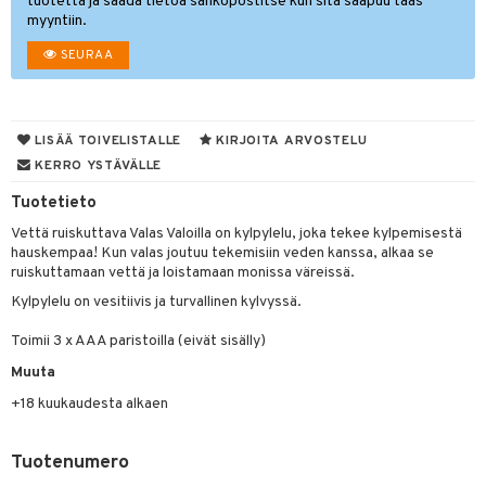
tuotetta ja saada tietoa sähköpostitse kun sitä saapuu taas
myyntiin.
O Minecraft
entarvikkeita
gformers
blarna
taleikit
elut
SEURAA
GO Ninjago
ens Barn
ikat
tman
oleikit
neuvot
GO Speed Champions
ållan
kalut
libompa
opelit
iviteettilelut
alaa
GO Spidey
ffi Love
LISÄÄ TOIVELISTALLE
KIRJOITA ARVOSTELU
ney
elyvaunut
Lapsi
alaa
elit
KERRO YSTÄVÄLLE
O Super Heroes
mintahahmot
ney Prinsessat
ettävät lelut
0 palaa
lit
aukut
Tuotetieto
spalvelu
ic
eli
peli
lit
di
Vettä ruiskuttava Valas Valoilla on kylpylelu, joka tekee kylpemisestä
ksiä & vastauksia
hauskempaa! Kun valas joutuu tekemisiin veden kanssa, alkaa se
zen
nhoito
palapelit
ruiskuttamaan vettä ja loistamaan monissa väreissä.
tuotetta
mähäkkimies
pyhuone
miaiset
ien oheistarvikkeet
kit ja käsipyyhkeet
Kylpylelu on vesitiivis ja turvallinen kylvyssä.
 verkkokaupasta
ry Potter
hkeet
vikkeet
aunutarvikkeita
Toimii 3 x AAA paristoilla (eivät sisälly)
lo Kitty
Muuta
it & Tarvikkeet
le
+18 kuukaudesta alkaen
.L.
ossa
na/Äiti
mmi Lehmä
kut
kaus & imetys
us
Tuotenumero
le