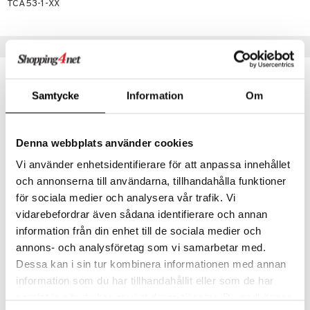
eenvarjot
istelu
TCA53-1-XX
nen
umi
mput
lalaput
keet
le
Suositut tuotteet
ten Huonekalut
ten aterimet
inkolasit
ta
 Patrol
tot
ka- & Säilytyslaatikot
ut ja lakit
ysitterit
isuus
uutuus
pi Pitkätossu
Samtycke
Information
Om
lytys
tipullot & Tarvikkeet
starvikkeita
uviltti
sa Possu
gyn vaatteet
ipullot & Tarvikkeet
ut
iilit
 MASKS
Denna webbplats använder cookies
ut
ulelut & helistimet
kemon
Vi använder enhetsidentifierare för att anpassa innehållet
apussit
uvajumppa
och annonserna till användarna, tillhandahålla funktioner
ållan
för sociala medier och analysera vår trafik. Vi
er Mario
vidarebefordrar även sådana identifierare och annan
B Beez Kylpylelu Vesiklovni
Carlo Baby Kylpylelu Dino
information från din enhet till de sociala medier och
ru & Pesonen
B BEEZ
CARLOBABY
annons- och analysföretag som vi samarbetar med.
4,90
23,90
€
€
Dessa kan i sin tur kombinera informationen med annan
information som du har tillhandahållit eller som de har
samlat in när du har använt deras tjänster. Du godkänner