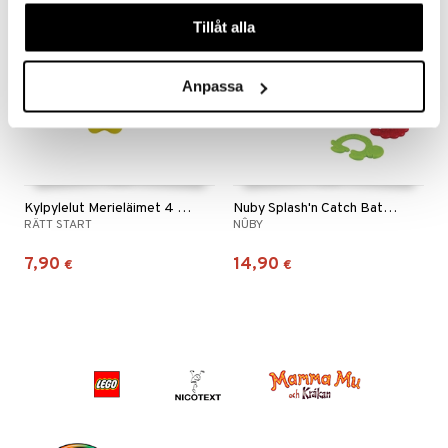
våra cookies vid fortsatt användande av vår webbplats.
Tillåt alla
Anpassa
Kylpylelut Merieläimet 4 kpl
Nuby Splash'n Catch Bath Time Fishing Set
RÄTT START
NÛBY
7,90
14,90
€
€