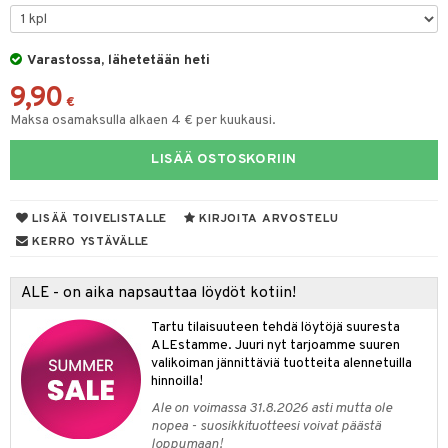
O Minecraft
entarvikkeita
gformers
blarna
taleikit
elut
GO Ninjago
ens Barn
Varastossa, lähetetään heti
ikat
tman
oleikit
neuvot
9,90
GO Speed Champions
ållan
kalut
libompa
opelit
iviteettilelut
€
alaa
Maksa osamaksulla alkaen 4 € per kuukausi.
GO Spidey
ffi Love
ney
elyvaunut
Lapsi
alaa
elit
LISÄÄ OSTOSKORIIN
O Super Heroes
mintahahmot
ney Prinsessat
ettävät lelut
0 palaa
lit
aukut
spalvelu
ic
eli
peli
lit
di
LISÄÄ TOIVELISTALLE
KIRJOITA ARVOSTELU
ksiä & vastauksia
zen
nhoito
KERRO YSTÄVÄLLE
palapelit
tuotetta
mähäkkimies
pyhuone
miaiset
ien oheistarvikkeet
kit ja käsipyyhkeet
ALE - on aika napsauttaa löydöt kotiin!
 verkkokaupasta
ry Potter
hkeet
vikkeet
aunutarvikkeita
Tartu tilaisuuteen tehdä löytöjä suuresta
lo Kitty
it & Tarvikkeet
ALEstamme. Juuri nyt tarjoamme suuren
le
valikoiman jännittäviä tuotteita alennetuilla
.L.
hinnoilla!
ossa
na/Äiti
mmi Lehmä
Ale on voimassa 31.8.2026 asti mutta ole
kut
kaus & imetys
us
nopea - suosikkituotteesi voivat päästä
le
loppumaan!