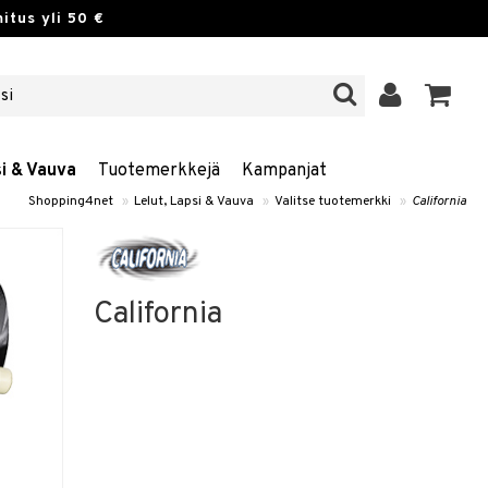
itus yli 50 €
si & Vauva
Tuotemerkkejä
Kampanjat
Shopping4net
»
Lelut, Lapsi & Vauva
»
Valitse tuotemerkki
»
California
California