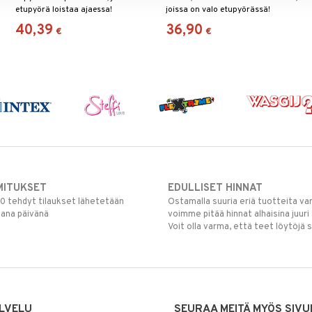
etupyörä loistaa ajaessa!
joissa on valo etupyörässä!
40,39
36,90
€
€
MITUKSET
EDULLISET HINNAT
00 tehdyt tilaukset lähetetään
Ostamalla suuria eriä tuotteita 
mana päivänä
voimme pitää hinnat alhaisina juuri
Voit olla varma, että teet löytöjä 
LVELU
SEURAA MEITÄ MYÖS SIVU