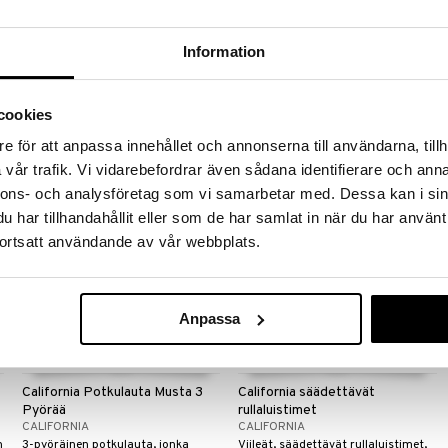
California Mini Skateboard Shark
California Potkulauta Light
Musta
Information
CALIFORNIA
CALIFORNIA
Potkulauta LED-valollaja hienolla
muotoilulla.
13,90
34,90
cookies
€
€
e för att anpassa innehållet och annonserna till användarna, tillh
vår trafik. Vi vidarebefordrar även sådana identifierare och anna
nnons- och analysföretag som vi samarbetar med. Dessa kan i sin
har tillhandahållit eller som de har samlat in när du har använt
ortsatt användande av vår webbplats.
Anpassa
Saatavana useana vaihtoehtona
California Potkulauta Musta 3
California säädettävät
Pyörää
rullaluistimet
CALIFORNIA
CALIFORNIA
n
3-pyöräinen potkulauta, jonka
Viileät, säädettävät rullaluistimet,