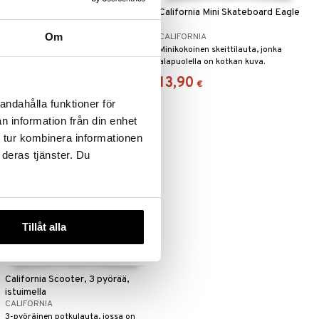
California Hyppykeppi
California Mini Skateboard Eagle
Om
CALIFORNIA
CALIFORNIA
Minikokoinen skeittilauta, jonka
alapuolella on kotkan kuva.
34,90
13,90
€
€
andahålla funktioner för
n information från din enhet
 tur kombinera informationen
 deras tjänster. Du
Tillåt alla
California Scooter, 3 pyörää,
istuimella
CALIFORNIA
3-pyöräinen potkulauta, jossa on