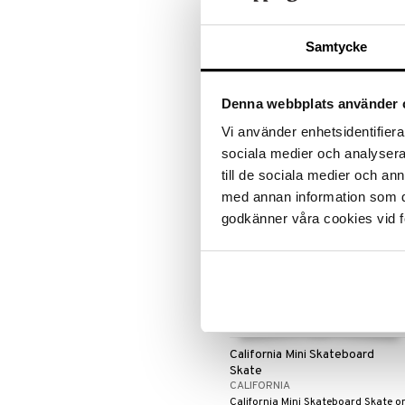
LEGO Super Heroes
Toimintahahmot
Disney Prinsessat
Vedettävät lelut
California Mini Skateboard Alien
Sonic
Eemeli
Samtycke
CALIFORNIA
Frozen
Mini Skateboard upealla aliens-
Hämähäkkimies
aiheella alapuolella.
Harry Potter
Denna webbplats använder 
Seuraa
Hello Kitty
Vi använder enhetsidentifierar
L.O.L.
sociala medier och analysera 
Mimmi Lehmä
till de sociala medier och a
Mulle
med annan information som du 
Muumi
godkänner våra cookies vid f
Nalle
Paw Patrol
Peppi Pitkätossu
Pipsa Possu
PJ MASKS
Pokemon
California Mini Skateboard
Skrållan
Skate
Super Mario
CALIFORNIA
Viiru & Pesonen
California Mini Skateboard Skate o