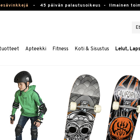
kesävinkkejä
-
45 päivän palautusoikeus -
Ilmainen toim
tuotteet
Apteekki
Fitness
Koti & Sisustus
Lelut, Lap