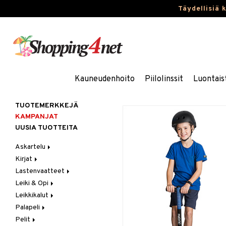
Täydellisiä 
Kauneudenhoito
Piilolinssit
Luontais
TUOTEMERKKEJÄ
KAMPANJAT
UUSIA TUOTTEITA
Askartelu
Kirjat
Askartelumateriaalit
Lastenvaatteet
Askartelusetti
Askartelukirjat
Leiki & Opi
Helmet
Maalauskirjat
Alaosat
Leikkikalut
Koulutarvikkeet
Päiväkirjat
Alusvaatteet & Sukat
Opetuslelut
Leggingsit
Palapeli
Muovailuvaha
Kengät
Oppimispelit
Ajoneuvot
Pelit
Piirrä ja maalaa
Mekot
Soittimet
Eläimet
1000 palaa
Autoradat