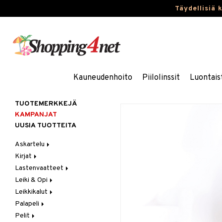
Täydellisiä 
Kauneudenhoito
Piilolinssit
Luontais
TUOTEMERKKEJÄ
KAMPANJAT
UUSIA TUOTTEITA
Askartelu
Kirjat
Askartelumateriaalit
Lastenvaatteet
Askartelusetti
Askartelukirjat
Leiki & Opi
Helmet
Maalauskirjat
Alaosat
Leikkikalut
Koulutarvikkeet
Päiväkirjat
Alusvaatteet & Sukat
Opetuslelut
Leggingsit
Palapeli
Muovailuvaha
Kengät
Oppimispelit
Ajoneuvot
Pelit
Piirrä ja maalaa
Mekot
Soittimet
Eläimet
1000 palaa
Autoradat