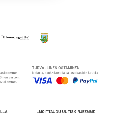
TURVALLINEN OSTAMINEN
varastoomme
laskulla, pankkikortilla tai asiakastilin kautta
 Sinua varten!
sivuillamme.
ILLA
ILMOITTAUDU UUTISKIRJEEMME