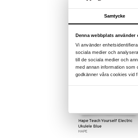
LEGO Super Heroes
Toimintahahmot
Disney Prinsessat
Vedettävät lelut
Hape Monkey Number Train
Sonic
Eemeli
Samtycke
HAPE
Frozen
Hauska, värikäs juna, jossa on
Hämähäkkimies
pinottavia numeroapinoita.
Harry Potter
12,90
Denna webbplats använder 
(
19,90
€
)
€
Hello Kitty
Vi använder enhetsidentifierar
L.O.L.
sociala medier och analysera 
Mimmi Lehmä
till de sociala medier och a
Mulle
med annan information som du 
Muumi
godkänner våra cookies vid f
Nalle
Paw Patrol
Peppi Pitkätossu
Pipsa Possu
PJ MASKS
Pokemon
Hape Teach Yourself Electric
Skrållan
Ukulele Blue
Super Mario
HAPE
Viiru & Pesonen