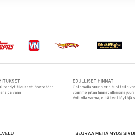
MITUKSET
EDULLISET HINNAT
00 tehdyt tilaukset lähetetään
Ostamalla suuria eriä tuotteita 
mana päivänä
voimme pitää hinnat alhaisina juuri
Voit olla varma, että teet löytöjä 
LVELU
SEURAA MEITÄ MYÖS SIVU