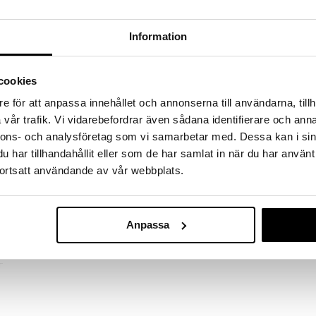
Hape Penguin Scale
Hape Pull Along Frog Family
Information
HAPE
HAPE
Opi laskemaan hauskalla tavalla!
Soma puinen vetolelu.
9,90
14,90
cookies
(
21,90
€
)
€
€
e för att anpassa innehållet och annonserna till användarna, tillh
vår trafik. Vi vidarebefordrar även sådana identifierare och anna
nnons- och analysföretag som vi samarbetar med. Dessa kan i sin
har tillhandahållit eller som de har samlat in när du har använt
ortsatt användande av vår webbplats.
Anpassa