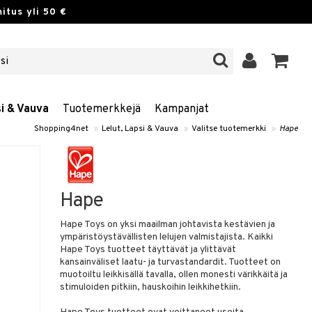
itus yli 50 €
si & Vauva
Tuotemerkkejä
Kampanjat
Shopping4net
»
Lelut, Lapsi & Vauva
»
Valitse tuotemerkki
»
Hape
Hape
Hape Toys on yksi maailman johtavista kestävien ja
ympäristöystävällisten lelujen valmistajista. Kaikki
Hape Toys tuotteet täyttävät ja ylittävät
kansainväliset laatu- ja turvastandardit. Tuotteet on
muotoiltu leikkisällä tavalla, ollen monesti värikkäitä ja
stimuloiden pitkiin, hauskoihin leikkihetkiin.