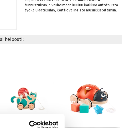
Hape Toys tuotteet ovat voittaneet useita
tunnustuksia ja valikoimaan kuuluu kaikkea autotallista
työkalulaatikoihin, keittiövälineistä musiikkisoittimiin.
si helposti: