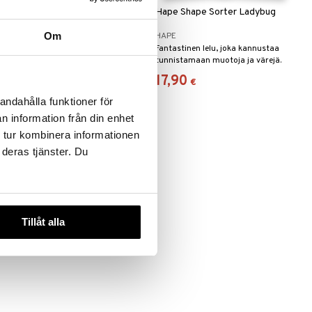
Hape Roll & Rattle Kitten
Hape Shape Sorter Ladybug
Om
HAPE
HAPE
Soma kaveri pienimmille lapsille
Fantastinen lelu, joka kannustaa
kävelemaan opeteltaessa.
tunnistamaan muotoja ja värejä.
9,90
17,90
€
€
andahålla funktioner för
n information från din enhet
 tur kombinera informationen
 deras tjänster. Du
Tillåt alla