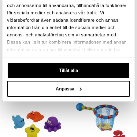
och annonserna till användarna, tillhandahålla funktioner
för sociala medier och analysera vår trafik. Vi
vidarebefordrar även sådana identifierare och annan
information från din enhet till de sociala medier och
annons- och analysföretag som vi samarbetar med.
Dessa kan i sin tur kombinera informationen med annan
information som du har tillhandahållit eller som de har
samlat in när du har använt deras tjänster. Du godkänner
B Beez Kylpylelu Vesiklovni
Carlo Baby Kylpylelu Dino
B BEEZ
CARLOBABY
våra cookies vid fortsatt användande av vår webbplats.
Tillåt alla
4,90
23,90
€
€
Anpassa