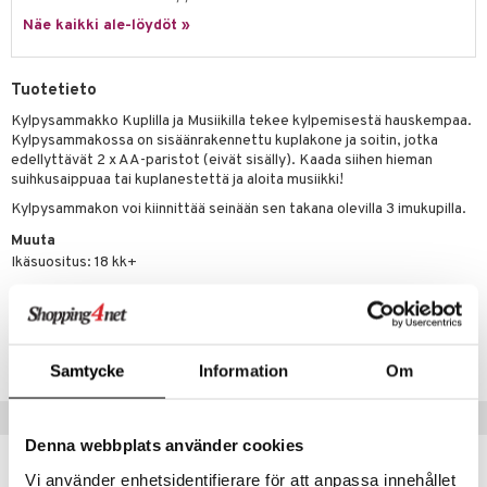
eenvarjot
istelu
nen
Näe kaikki ale-löydöt »
umi
mput
lalaput
keet
le
ten Huonekalut
ten aterimet
inkolasit
ta
Tuotetieto
 Patrol
tot
ka- & Säilytyslaatikot
ut ja lakit
ysitterit
isuus
Kylpysammakko Kuplilla ja Musiikilla tekee kylpemisestä hauskempaa.
Kylpysammakossa on sisäänrakennettu kuplakone ja soitin, jotka
pi Pitkätossu
lytys
tipullot & Tarvikkeet
starvikkeita
uviltti
edellyttävät 2 x AA-paristot (eivät sisälly). Kaada siihen hieman
sa Possu
suihkusaippuaa tai kuplanestettä ja aloita musiikki!
gyn vaatteet
ipullot & Tarvikkeet
ut
iilit
Kylpysammakon voi kiinnittää seinään sen takana olevilla 3 imukupilla.
 MASKS
ut
ulelut & helistimet
Muuta
kemon
Ikäsuositus: 18 kk+
apussit
uvajumppa
ållan
Tuotenumero
er Mario
TCC78-1-XX
ru & Pesonen
Samtycke
Information
Om
Suositut tuotteet
Denna webbplats använder cookies
uutuus
Vi använder enhetsidentifierare för att anpassa innehållet