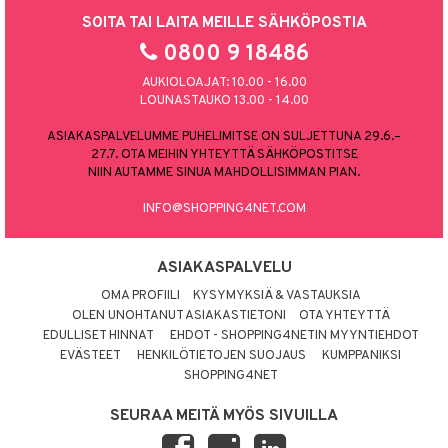
SOITA TAI LAITA MEILLE SÄHKÖPOSTIA
0800 9 18486
AUKIOLOAJAT: 10.00 - 16.00
LOUNASTAUKO 13.00 - 14.00
ASIAKASPALVELUMME PUHELIMITSE ON SULJETTUNA 29.6.–
27.7. OTA MEIHIN YHTEYTTÄ SÄHKÖPOSTITSE
NIIN AUTAMME SINUA MAHDOLLISIMMAN PIAN.
INFO@SHOPPING4NET.COM
ASIAKASPALVELU
OMA PROFIILI
KYSYMYKSIÄ & VASTAUKSIA
OLEN UNOHTANUT ASIAKASTIETONI
OTA YHTEYTTÄ
EDULLISET HINNAT
EHDOT - SHOPPING4NETIN MYYNTIEHDOT
EVÄSTEET
HENKILÖTIETOJEN SUOJAUS
KUMPPANIKSI
SHOPPING4NET
SEURAA MEITÄ MYÖS SIVUILLA