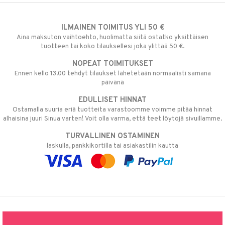
ILMAINEN TOIMITUS YLI 50 €
Aina maksuton vaihtoehto, huolimatta siitä ostatko yksittäisen
tuotteen tai koko tilauksellesi joka ylittää 50 €.
NOPEAT TOIMITUKSET
Ennen kello 13.00 tehdyt tilaukset lähetetään normaalisti samana
päivänä
EDULLISET HINNAT
Ostamalla suuria eriä tuotteita varastoomme voimme pitää hinnat
alhaisina juuri Sinua varten! Voit olla varma, että teet löytöjä sivuillamme.
TURVALLINEN OSTAMINEN
laskulla, pankkikortilla tai asiakastilin kautta