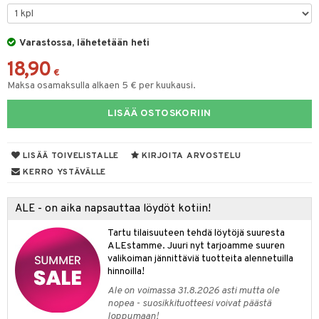
O Minecraft
entarvikkeita
gformers
blarna
taleikit
elut
GO Ninjago
ens Barn
Varastossa, lähetetään heti
ikat
tman
oleikit
neuvot
18,90
GO Speed Champions
ållan
kalut
libompa
opelit
iviteettilelut
€
alaa
Maksa osamaksulla alkaen 5 € per kuukausi.
GO Spidey
ffi Love
ney
elyvaunut
Lapsi
alaa
elit
LISÄÄ OSTOSKORIIN
O Super Heroes
mintahahmot
ney Prinsessat
ettävät lelut
0 palaa
lit
aukut
spalvelu
ic
eli
peli
lit
di
LISÄÄ TOIVELISTALLE
KIRJOITA ARVOSTELU
ksiä & vastauksia
zen
nhoito
KERRO YSTÄVÄLLE
palapelit
tuotetta
mähäkkimies
pyhuone
miaiset
ien oheistarvikkeet
kit ja käsipyyhkeet
ALE - on aika napsauttaa löydöt kotiin!
 verkkokaupasta
ry Potter
hkeet
vikkeet
aunutarvikkeita
Tartu tilaisuuteen tehdä löytöjä suuresta
lo Kitty
it & Tarvikkeet
ALEstamme. Juuri nyt tarjoamme suuren
le
valikoiman jännittäviä tuotteita alennetuilla
.L.
hinnoilla!
ossa
na/Äiti
mmi Lehmä
Ale on voimassa 31.8.2026 asti mutta ole
kut
kaus & imetys
us
nopea - suosikkituotteesi voivat päästä
le
loppumaan!