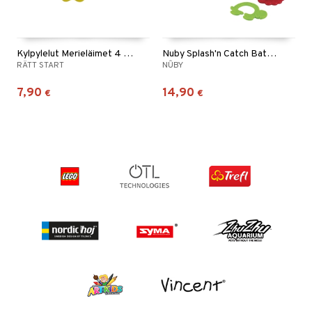
Kylpylelut Merieläimet 4 kpl
Nuby Splash'n Catch Bath Time Fishing Set
RÄTT START
NÛBY
7,90
14,90
€
€