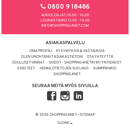
0800 9 18486
AUKIOLOAJAT: 10.00 - 16.00
LOUNASTAUKO 13.00 - 14.00
INFO@SHOPPING4NET.COM
ASIAKASPALVELU
OMA PROFIILI
KYSYMYKSIÄ & VASTAUKSIA
OLEN UNOHTANUT ASIAKASTIETONI
OTA YHTEYTTÄ
EDULLISET HINNAT
EHDOT - SHOPPING4NETIN MYYNTIEHDOT
EVÄSTEET
HENKILÖTIETOJEN SUOJAUS
KUMPPANIKSI
SHOPPING4NET
SEURAA MEITÄ MYÖS SIVUILLA
© 2026 SHOPPING4NET
•
SITEMAP
SUOMI