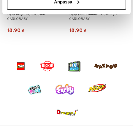
Anpassa
Kylpyleijona ja Kuplat
Kylpysammakko Kuplilla ja Musiikilla
CARLOBABY
CARLOBABY
18,90
18,90
€
€