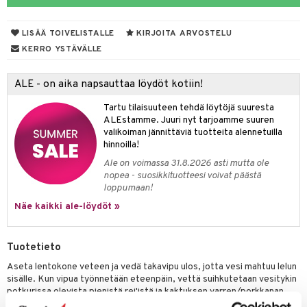
O Minecraft
entarvikkeita
gformers
blarna
taleikit
elut
LISÄÄ TOIVELISTALLE
KIRJOITA ARVOSTELU
GO Ninjago
ens Barn
ikat
tman
oleikit
neuvot
KERRO YSTÄVÄLLE
GO Speed Champions
ållan
kalut
libompa
opelit
iviteettilelut
alaa
ALE - on aika napsauttaa löydöt kotiin!
GO Spidey
ffi Love
ney
elyvaunut
Lapsi
alaa
elit
Tartu tilaisuuteen tehdä löytöjä suuresta
O Super Heroes
mintahahmot
ney Prinsessat
ettävät lelut
0 palaa
lit
aukut
ALEstamme. Juuri nyt tarjoamme suuren
spalvelu
valikoiman jännittäviä tuotteita alennetuilla
ic
eli
peli
lit
di
hinnoilla!
ksiä & vastauksia
zen
Ale on voimassa 31.8.2026 asti mutta ole
nhoito
palapelit
nopea - suosikkituotteesi voivat päästä
tuotetta
mähäkkimies
loppumaan!
pyhuone
miaiset
ien oheistarvikkeet
kit ja käsipyyhkeet
 verkkokaupasta
Näe kaikki ale-löydöt »
ry Potter
hkeet
vikkeet
aunutarvikkeita
lo Kitty
it & Tarvikkeet
le
Tuotetieto
.L.
ossa
na/Äiti
Aseta lentokone veteen ja vedä takavipu ulos, jotta vesi mahtuu lelun
mmi Lehmä
sisälle. Kun vipua työnnetään eteenpäin, vettä suihkutetaan vesitykin
kut
kaus & imetys
us
potkurissa olevista pienistä rei'istä ja kaktuksen varren/porkkanan
le
yläosasta. Tähtää imukuppimustekaloihin, jotka pyörivät, kelluvat ja