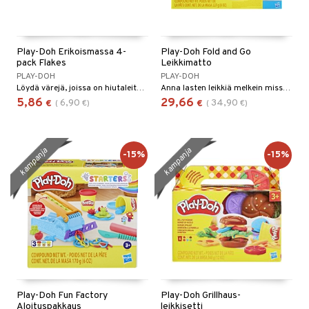
Play-Doh Erikoismassa 4-
Play-Doh Fold and Go
pack Flakes
Leikkimatto
PLAY-DOH
PLAY-DOH
Löydä värejä, joissa on hiutaleita, jotka luovat efektiä!
Anna lasten leikkiä melkein missä tahansa Play-Doh Fold and Go -setillä!
5,86
29,66
6,90
34,90
€
(
€
)
€
(
€
)
kampanja
kampanja
-15%
-15%
Play-Doh Fun Factory
Play-Doh Grillhaus-
Aloituspakkaus
leikkisetti