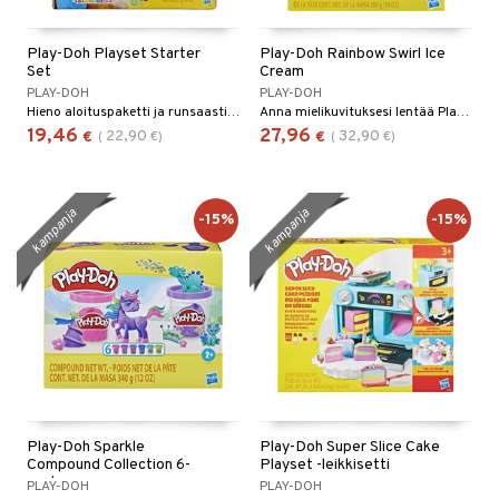
Play-Doh Playset Starter
Play-Doh Rainbow Swirl Ice
Set
Cream
PLAY-DOH
PLAY-DOH
Hieno aloituspaketti ja runsaasti välineitä.
Anna mielikuvituksesi lentää Play-Doh Rainbow Swirl Ice Cream -leikkisetin avulla!
19,46
27,96
22,90
32,90
€
(
€
)
€
(
€
)
kampanja
kampanja
-15%
-15%
Play-Doh Sparkle
Play-Doh Super Slice Cake
Compound Collection 6-
Playset -leikkisetti
pack
PLAY-DOH
PLAY-DOH