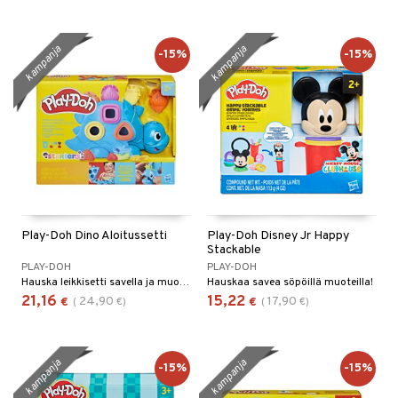
umi
kampanja
kampanja
-15%
-15%
le
 Patrol
pi Pitkätossu
sa Possu
 MASKS
kemon
Play-Doh Dino Aloitussetti
Play-Doh Disney Jr Happy
ållan
Stackable
er Mario
PLAY-DOH
PLAY-DOH
Hauska leikkisetti savella ja muoteilla.
Hauskaa savea söpöillä muoteilla!
ru & Pesonen
21,16
15,22
24,90
17,90
€
(
€
)
€
(
€
)
kampanja
kampanja
-15%
-15%