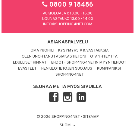
0800 9 18486
AUKIOLOAJAT: 10.00 - 16.00
LOUNASTAUKO 13.00 - 14.00
INFO@SHOPPING4NET.COM
ASIAKASPALVELU
OMA PROFIILI
KYSYMYKSIÄ & VASTAUKSIA
OLEN UNOHTANUT ASIAKASTIETONI
OTA YHTEYTTÄ
EDULLISET HINNAT
EHDOT - SHOPPING4NETIN MYYNTIEHDOT
EVÄSTEET
HENKILÖTIETOJEN SUOJAUS
KUMPPANIKSI
SHOPPING4NET
SEURAA MEITÄ MYÖS SIVUILLA
© 2026 SHOPPING4NET
•
SITEMAP
SUOMI