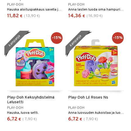
PLAY-DOH
PLAY-DOH
Hauska aloituspakkaus savella ja muoteilla.
Anna lasten luoda oma hampurilaisensa savesta!
11,82
14,36
13,90
16,90
€
(
€
)
€
(
€
)
kampanja
kampanja
-15%
-15%
Play-Doh Keksiyhdistelmä
Play-Doh Lil Roses Ns
Lelusetti
PLAY-DOH
PLAY-DOH
Hauska, luova setti.
Anna luovuuden kukoistaa ja luo kukkia!
6,72
6,72
7,90
7,90
€
(
€
)
€
(
€
)