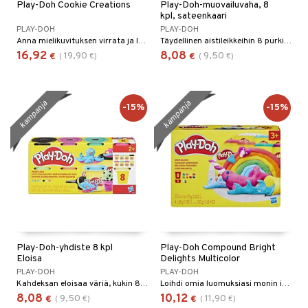
Play-Doh Cookie Creations
Play-Doh-muovailuvaha, 8
O Minecraft
kpl, sateenkaari
entarvikkeita
gyn vaatteet
ipullot & Tarvikkeet
ut
gformers
iilit
blarna
taleikit
elut
PLAY-DOH
PLAY-DOH
GO Ninjago
ens Barn
Anna mielikuvituksen virrata ja luo kaikenlaisia erilaisia kakkuja ja muita makeisia!
Täydellinen aistileikkeihin 8 purkin kanssa.
ut
ikat
ulelut & helistimet
tman
oleikit
neuvot
16,92
8,08
19,90
9,50
€
(
€
)
€
(
€
)
GO Speed Champions
ållan
apussit
kalut
uvajumppa
libompa
opelit
iviteettilelut
GO Spidey
ffi Love
ney
elyvaunut
kampanja
kampanja
-15%
-15%
O Super Heroes
mintahahmot
ney Prinsessat
ettävät lelut
ic
eli
zen
mähäkkimies
ry Potter
lo Kitty
Play-Doh-yhdiste 8 kpl
Play-Doh Compound Bright
.L.
Eloisa
Delights Multicolor
PLAY-DOH
PLAY-DOH
mmi Lehmä
Kahdeksan eloisaa väriä, kukin 85 g purkissa.
Loihdi omia luomuksiasi monin ihanin värein!
8,08
10,12
9,50
11,90
€
(
€
)
€
(
€
)
le