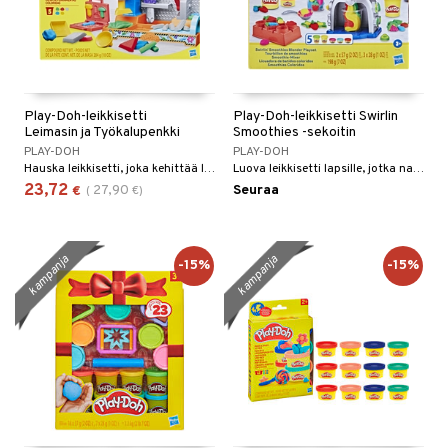
Play-Doh-leikkisetti
Play-Doh-leikkisetti Swirlin
Leimasin ja Työkalupenkki
Smoothies -sekoitin
PLAY-DOH
PLAY-DOH
Hauska leikkisetti, joka kehittää luovuutta!
Luova leikkisetti lapsille, jotka nauttivat luomisesta.
23,72
27,90
Seuraa
€
(
€
)
kampanja
kampanja
-15%
-15%