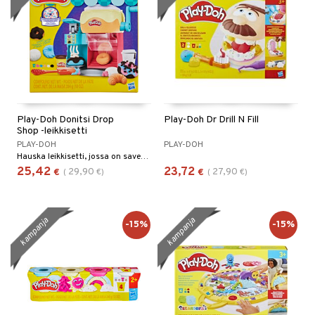
Play-Doh Donitsi Drop
Play-Doh Dr Drill N Fill
Shop -leikkisetti
PLAY-DOH
PLAY-DOH
Hauska leikkisetti, jossa on savea ja kone.
25,42
23,72
29,90
27,90
€
(
€
)
€
(
€
)
kampanja
kampanja
-15%
-15%