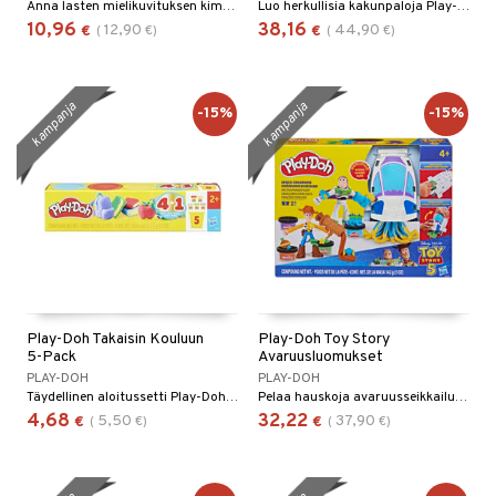
Anna lasten mielikuvituksen kimaltaa Play-Doh Sparkle Collectionin avulla!
Luo herkullisia kakunpaloja Play-dohista!
10,96
38,16
12,90
44,90
€
(
€
)
€
(
€
)
kampanja
kampanja
-15%
-15%
Play-Doh Takaisin Kouluun
Play-Doh Toy Story
5-Pack
Avaruusluomukset
PLAY-DOH
PLAY-DOH
Täydellinen aloitussetti Play-Dohilla!
Pelaa hauskoja avaruusseikkailuja Buzz Lightyearin ja hänen ystäviensä kanssa!
4,68
32,22
5,50
37,90
€
(
€
)
€
(
€
)