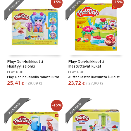
kampanja
kampanja
-15%
-15%
Play-Doh-leikkisetti
Play-Doh-leikkisetti
Hiustyylisalonki
Ihastuttavat kukat
PLAY-DOH
PLAY-DOH
Play-Doh hauskoilla muotoilutarvikkeilla!
Auttaa lasten luovuutta kukoistamaan!
25,41
23,72
29,89
27,90
€
(
€
)
€
(
€
)
kampanja
kampanja
-15%