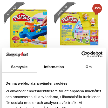
kampanja
kampanja
-15%
Play-Doh Little Chef
Play-Doh Peppa Pig -
Starter Set
jäätelöleikkisetti
PLAY-DOH
PLAY-DOH
Samtycke
Information
Om
Mainio aloitussetti sisältää runsaasti hauskoja tarvikkeita.
Hauska setti savea ja tarvikkeita.
27,96
Seuraa
32,90
€
(
€
)
Denna webbplats använder cookies
Vi använder enhetsidentifierare för att anpassa innehållet
kampanja
kampanja
-15%
-15%
och annonserna till användarna, tillhandahålla funktioner
för sociala medier och analysera vår trafik. Vi