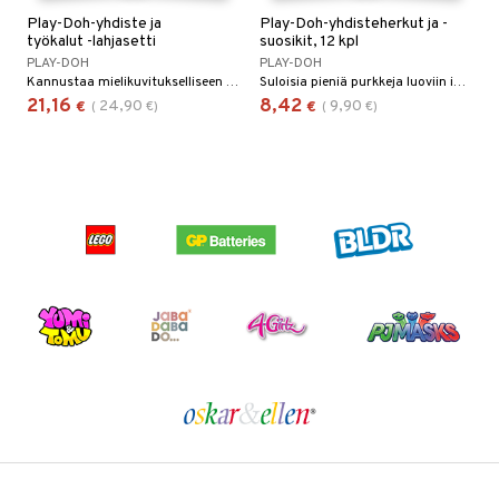
Play-Doh-yhdiste ja
Play-Doh-yhdisteherkut ja -
työkalut -lahjasetti
suosikit, 12 kpl
PLAY-DOH
PLAY-DOH
Kannustaa mielikuvitukselliseen leikkiin ja hienomotoriseen kehitykseen!
Suloisia pieniä purkkeja luoviin ideoihin!
21,16
8,42
24,90
9,90
€
(
€
)
€
(
€
)