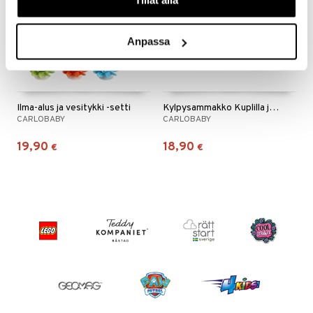
Anpassa
Ilma-alus ja vesitykki -setti
Kylpysammakko Kuplilla ja Musiikilla
CARLOBABY
CARLOBABY
19,90
18,90
€
€