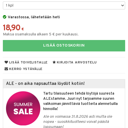
O Minecraft
entarvikkeita
gformers
blarna
taleikit
elut
GO Ninjago
ens Barn
Varastossa, lähetetään heti
ikat
tman
oleikit
neuvot
18,90
GO Speed Champions
ållan
kalut
libompa
opelit
iviteettilelut
€
alaa
Maksa osamaksulla alkaen 5 € per kuukausi.
GO Spidey
ffi Love
ney
elyvaunut
Lapsi
alaa
elit
LISÄÄ OSTOSKORIIN
O Super Heroes
mintahahmot
ney Prinsessat
ettävät lelut
0 palaa
lit
aukut
spalvelu
ic
eli
peli
lit
di
LISÄÄ TOIVELISTALLE
KIRJOITA ARVOSTELU
ksiä & vastauksia
zen
nhoito
KERRO YSTÄVÄLLE
palapelit
tuotetta
mähäkkimies
pyhuone
miaiset
ien oheistarvikkeet
kit ja käsipyyhkeet
ALE - on aika napsauttaa löydöt kotiin!
 verkkokaupasta
ry Potter
hkeet
vikkeet
aunutarvikkeita
Tartu tilaisuuteen tehdä löytöjä suuresta
lo Kitty
it & Tarvikkeet
ALEstamme. Juuri nyt tarjoamme suuren
le
valikoiman jännittäviä tuotteita alennetuilla
.L.
hinnoilla!
ossa
na/Äiti
mmi Lehmä
Ale on voimassa 31.8.2026 asti mutta ole
kut
kaus & imetys
us
nopea - suosikkituotteesi voivat päästä
le
loppumaan!