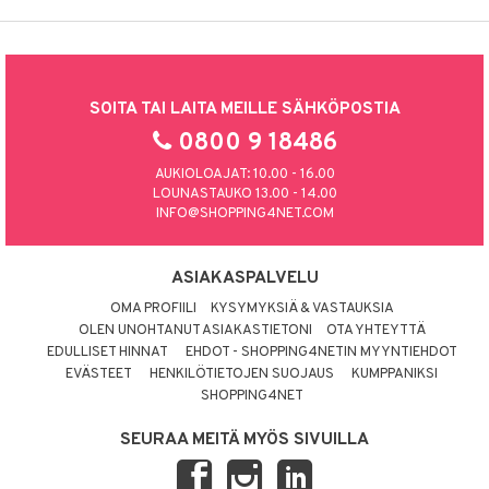
SOITA TAI LAITA MEILLE SÄHKÖPOSTIA
0800 9 18486
AUKIOLOAJAT: 10.00 - 16.00
LOUNASTAUKO 13.00 - 14.00
INFO@SHOPPING4NET.COM
ASIAKASPALVELU
OMA PROFIILI
KYSYMYKSIÄ & VASTAUKSIA
OLEN UNOHTANUT ASIAKASTIETONI
OTA YHTEYTTÄ
EDULLISET HINNAT
EHDOT - SHOPPING4NETIN MYYNTIEHDOT
EVÄSTEET
HENKILÖTIETOJEN SUOJAUS
KUMPPANIKSI
SHOPPING4NET
SEURAA MEITÄ MYÖS SIVUILLA