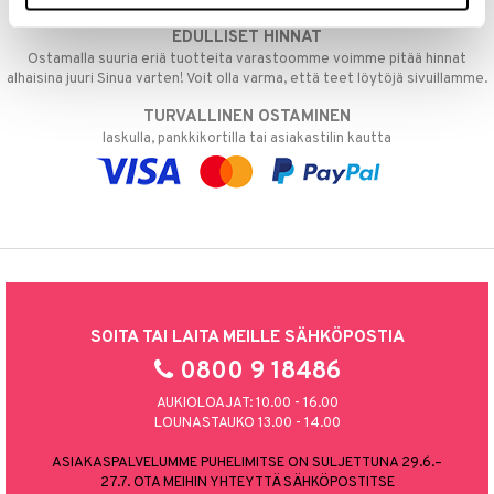
päivänä
umi
EDULLISET HINNAT
Ostamalla suuria eriä tuotteita varastoomme voimme pitää hinnat
le
alhaisina juuri Sinua varten! Voit olla varma, että teet löytöjä sivuillamme.
 Patrol
TURVALLINEN OSTAMINEN
laskulla, pankkikortilla tai asiakastilin kautta
pi Pitkätossu
sa Possu
 MASKS
kemon
ållan
er Mario
SOITA TAI LAITA MEILLE SÄHKÖPOSTIA
0800 9 18486
ru & Pesonen
AUKIOLOAJAT: 10.00 - 16.00
LOUNASTAUKO 13.00 - 14.00
ASIAKASPALVELUMME PUHELIMITSE ON SULJETTUNA 29.6.–
27.7. OTA MEIHIN YHTEYTTÄ SÄHKÖPOSTITSE