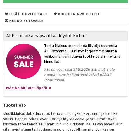
ut
nen
GO Disney
by's Dollhouse
pi Laiva
mput
o
lalaput
ohjattavat
keet
LISÄÄ TOIVELISTALLE
KIRJOITA ARVOSTELU
O Disney Princess
py Friends
pi Pitkätossu Huvikumpu
ten Huonekalut
badabado
ten aterimet
inkolasit
a & Palikat
ta
KERRO YSTÄVÄLLE
GO DUPLO
.L.
tot
ki
ka- & Säilytyslaatikot
ut ja lakit
O Builder
ysitterit
tuja hahmoja
isuus
ALE - on aika napsauttaa löydöt kotiin!
O Friends
gtoys
lytys
tipullot & Tarvikkeet
starvikkeita
omag
uviltti
ot
kit
Tartu tilaisuuteen tehdä löytöjä suuresta
O Minecraft
entarvikkeita
gyn vaatteet
ipullot & Tarvikkeet
ut
gformers
iilit
blarna
taleikit
elut
ALEstamme. Juuri nyt tarjoamme suuren
valikoiman jännittäviä tuotteita alennetuilla
GO Ninjago
ens Barn
ut
ikat
ulelut & helistimet
tman
oleikit
neuvot
hinnoilla!
GO Speed Champions
ållan
Ale on voimassa 31.8.2026 asti mutta ole
apussit
kalut
uvajumppa
libompa
opelit
iviteettilelut
nopea - suosikkituotteesi voivat päästä
GO Spidey
ffi Love
loppumaan!
ney
elyvaunut
O Super Heroes
Näe kaikki ale-löydöt »
mintahahmot
ney Prinsessat
ettävät lelut
ic
eli
Tuotetieto
zen
Musiikkiaika! Jabadabados tamburiini on yksinkertainen ja hauska
soitin. Lapset rakastavat luoda ja löytää ääniä, ja soittimet ovat
mähäkkimies
loistava tapa tehdä se. Tamburiini luo kirkkaan, helisevän äänen, kun
sitä ravistetaan tai lyödään, ja se on täydellinen pienten käsien
ry Potter