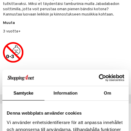
tutkittavaksi. Miksi et täydentäisi tamburiinia muilla Jabadabadon
soittimilla, jotta voit perustaa oman pienen bändisi kotona?
lo Kitty
Kannustaa luovaan leikkiin ja kiinnostukseen musiikkia kohtaan.
.L.
Muuta
mmi Lehmä
3 vuotta+
le
umi
le
 Patrol
Tuotenumero
pi Pitkätossu
TJD14-1-XX
sa Possu
Samtycke
Information
Om
Vinkkejä sinulle
 MASKS
kemon
Denna webbplats använder cookies
ållan
Vi använder enhetsidentifierare för att anpassa innehållet
och annonserna till användarna, tillhandahålla funktioner
er Mario