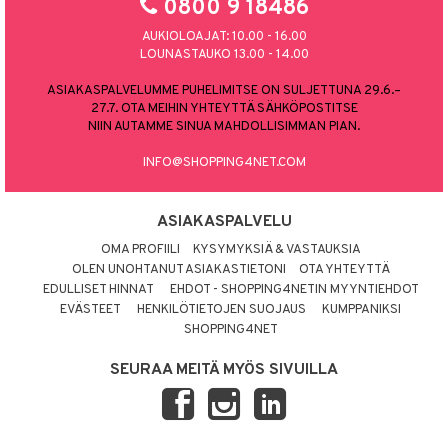
0800 9 18486
AUKIOLOAJAT: 10.00 - 16.00
LOUNASTAUKO 13.00 - 14.00
ASIAKASPALVELUMME PUHELIMITSE ON SULJETTUNA 29.6.–
27.7. OTA MEIHIN YHTEYTTÄ SÄHKÖPOSTITSE
NIIN AUTAMME SINUA MAHDOLLISIMMAN PIAN.
INFO@SHOPPING4NET.COM
ASIAKASPALVELU
OMA PROFIILI
KYSYMYKSIÄ & VASTAUKSIA
OLEN UNOHTANUT ASIAKASTIETONI
OTA YHTEYTTÄ
EDULLISET HINNAT
EHDOT - SHOPPING4NETIN MYYNTIEHDOT
EVÄSTEET
HENKILÖTIETOJEN SUOJAUS
KUMPPANIKSI
SHOPPING4NET
SEURAA MEITÄ MYÖS SIVUILLA