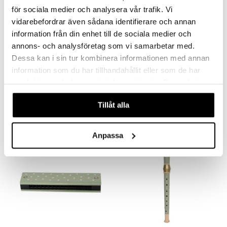
för sociala medier och analysera vår trafik. Vi
ru & Pesonen
vidarebefordrar även sådana identifierare och annan
information från din enhet till de sociala medier och
annons- och analysföretag som vi samarbetar med.
Dessa kan i sin tur kombinera informationen med annan
information som du har tillhandahållit eller som de har
Jabadabado Kitara Hopea
Jabadabado Kitara Vihreä
samlat in när du har använt deras tjänster. Du godkänner
JABADABADO
JABADABADO
våra cookies vid fortsatt användande av vår webbplats.
24,90
29,90
€
€
Tillåt alla
Anpassa