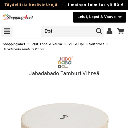
Täydellisiä kesävinkkejä
-
Ilmainen toimitus yli 50 €
Lelut, Lapsi & Vauva
ERKKEJÄ
Kauneudenhoito
JAT
UOTTEITA
Piilolinssit
Shopping4net
»
Lelut, Lapsi & Vauva
»
Leiki & Opi
»
Soittimet
»
Jabadabado Tamburi Vihreä
Luontaistuotteet
u
Apteekki
lumateriaalit
Jabadabado Tamburi Vihreä
atteet
lusetti
lukirjat
Fitness
pi
kirjat
t
Koti & Sisustus
gingsit
rvikkeet
rjat
atteet & Sukat
lelut
Lelut, Lapsi & Vauva
luvaha
pelit
Tuotemerkkejä
ja maalaa
met
Kampanjat
otteet
it