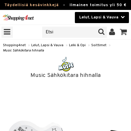
Täydellisiä kesävinkkejä
-
Ilmainen toimitus yli 50 €
Lelut, Lapsi & Vauva
ERKKEJÄ
Kauneudenhoito
JAT
UOTTEITA
Piilolinssit
Shopping4net
»
Lelut, Lapsi & Vauva
»
Leiki & Opi
»
Soittimet
»
Music Sähkökitara hihnalla
Luontaistuotteet
u
Apteekki
lumateriaalit
Music Sähkökitara hihnalla
atteet
lusetti
lukirjat
Fitness
pi
kirjat
t
Koti & Sisustus
gingsit
rvikkeet
rjat
atteet & Sukat
lelut
Lelut, Lapsi & Vauva
luvaha
pelit
Tuotemerkkejä
ja maalaa
met
Kampanjat
otteet
it