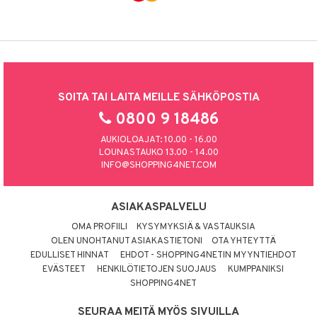
SOITA TAI LAITA MEILLE SÄHKÖPOSTIA
0800 9 18486
AUKIOLOAJAT: 10.00 - 16.00
LOUNASTAUKO 13.00 - 14.00
INFO@SHOPPING4NET.COM
ASIAKASPALVELU
OMA PROFIILI
KYSYMYKSIÄ & VASTAUKSIA
OLEN UNOHTANUT ASIAKASTIETONI
OTA YHTEYTTÄ
EDULLISET HINNAT
EHDOT - SHOPPING4NETIN MYYNTIEHDOT
EVÄSTEET
HENKILÖTIETOJEN SUOJAUS
KUMPPANIKSI
SHOPPING4NET
SEURAA MEITÄ MYÖS SIVUILLA