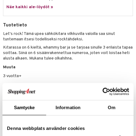
Näe kaikki ale-löydöt »
lo Kitty
.L.
Tuotetieto
mmi Lehmä
Let's rock! Tämä upea sähkökitara vilkkuvilla valoilla saa sinut
tuntemaan itsesi todelliseksi rocktähdeksi.
le
Kitarassa on 6 kieltä, whammy bar ja se tarjoaa sinulle 3 erilaista tapaa
umi
soittaa. Siinä on 6 sisäänrakennettua numeroa, joten voit loistaa heti
alusta alkaen. Mukana tulee olkahihna.
le
Muuta
 Patrol
3 vuotta+
pi Pitkätossu
sa Possu
 MASKS
Samtycke
Information
Om
kemon
ållan
Tuotenumero
Denna webbplats använder cookies
TME03-1-XX
er Mario