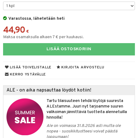
ut
nen
GO Disney
by's Dollhouse
pi Laiva
mput
o
lalaput
ohjattavat
keet
Varastossa, lähetetään heti
O Disney Princess
py Friends
pi Pitkätossu Huvikumpu
ten Huonekalut
badabado
ten aterimet
inkolasit
a & Palikat
ta
44,90
GO DUPLO
.L.
tot
ki
ka- & Säilytyslaatikot
ut ja lakit
€
O Builder
ysitterit
tuja hahmoja
isuus
Maksa osamaksulla alkaen 7 € per kuukausi.
O Friends
gtoys
lytys
tipullot & Tarvikkeet
starvikkeita
omag
uviltti
ot
kit
LISÄÄ OSTOSKORIIN
O Minecraft
entarvikkeita
gyn vaatteet
ipullot & Tarvikkeet
ut
gformers
iilit
blarna
taleikit
elut
GO Ninjago
ens Barn
ut
ikat
ulelut & helistimet
tman
oleikit
neuvot
LISÄÄ TOIVELISTALLE
KIRJOITA ARVOSTELU
GO Speed Champions
ållan
apussit
kalut
uvajumppa
libompa
opelit
iviteettilelut
KERRO YSTÄVÄLLE
GO Spidey
ffi Love
ney
elyvaunut
ALE - on aika napsauttaa löydöt kotiin!
O Super Heroes
mintahahmot
ney Prinsessat
ettävät lelut
Tartu tilaisuuteen tehdä löytöjä suuresta
ic
eli
ALEstamme. Juuri nyt tarjoamme suuren
valikoiman jännittäviä tuotteita alennetuilla
zen
hinnoilla!
Ale on voimassa 31.8.2026 asti mutta ole
mähäkkimies
nopea - suosikkituotteesi voivat päästä
loppumaan!
ry Potter