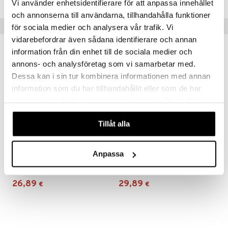
Vi använder enhetsidentifierare för att anpassa innehållet
ru & Pesonen
och annonserna till användarna, tillhandahålla funktioner
Vinkkejä sinulle
för sociala medier och analysera vår trafik. Vi
vidarebefordrar även sådana identifierare och annan
information från din enhet till de sociala medier och
annons- och analysföretag som vi samarbetar med.
Dessa kan i sin tur kombinera informationen med annan
information som du har tillhandahållit eller som de har
samlat in när du har använt deras tjänster. Du godkänner
våra cookies vid fortsatt användande av vår webbplats.
Tillåt alla
Anpassa
Music Discokuula
Music Rumpusetti
MUSIC
MUSIC
26,89
29,89
€
€