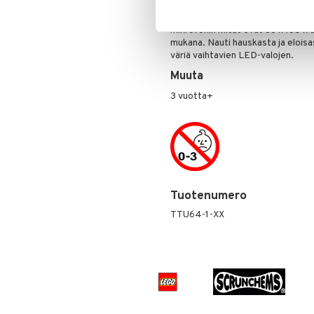
Ladattava akku tarjoaa jopa 4 tunt
Pokemon
täydellisen pitkäaikaiseen käyttö
mikrofonin mitat ovat 38 x 135 x 
Skrållan
mukana. Nauti hauskasta ja eloisa
Super Mario
väriä vaihtavien LED-valojen.
Viiru & Pesonen
Muuta
3 vuotta+
Tuotenumero
TTU64-1-XX