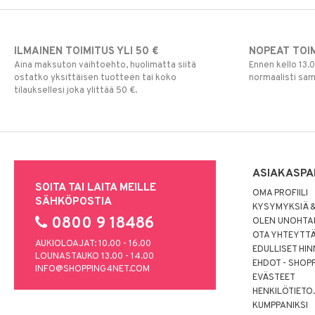
ILMAINEN TOIMITUS YLI 50 €
NOPEAT TOI
Aina maksuton vaihtoehto, huolimatta siitä
Ennen kello 13.
ostatko yksittäisen tuotteen tai koko
normaalisti sa
tilauksellesi joka ylittää 50 €.
ASIAKASPA
SOITA TAI LAITA MEILLE
OMA PROFIILI
SÄHKÖPOSTIA
KYSYMYKSIÄ &
0800 9 18486
OLEN UNOHTAN
OTA YHTEYTT
AUKIOLOAJAT: 10.00 - 16.00
EDULLISET HI
LOUNASTAUKO 13.00 - 14.00
EHDOT - SHOP
INFO@SHOPPING4NET.COM
EVÄSTEET
HENKILÖTIETO
KUMPPANIKSI