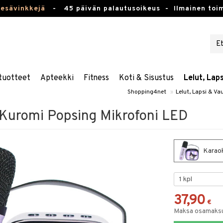
kesävinkkejä
-
45 päivän palautusoikeus -
Ilmainen toim
tuotteet
Apteekki
Fitness
Koti & Sisustus
Lelut, Lap
Shopping4net
»
Lelut, Lapsi & Va
 Kuromi Popsing Mikrofoni LED
Karaok
37,90
€
Maksa osamaksul