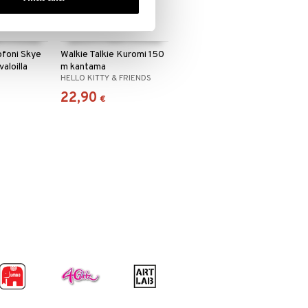
foni Skye
Walkie Talkie Kuromi 150
aloilla
m kantama
HELLO KITTY & FRIENDS
22,90
€