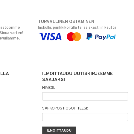
TURVALLINEN OSTAMINEN
varastoomme
laskulla, pankkikortilla tai asiakastilin kautta
 Sinua varten!
sivuillamme.
ILLA
ILMOITTAUDU UUTISKIRJEEMME
SAAJAKSI
NIMESI:
SÄHKÖPOSTIOSOITTEESI: