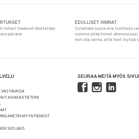
MITUKSET
EDULLISET HINNAT
00 tehdyt tilaukset lähetetään
Ostamalla suuria eriä tuotteita 
mana päivänä
voimme pitää hinnat alhaisina juuri
Voit olla varma, että teet löytöjä 
LVELU
SEURAA MEITÄ MYÖS SIVU
 VASTAUKSIA
UT ASIAKASTIETONI
Ä
NNAT
PING4NETIN MYYNTIEHDOT
JEN SUOJAUS