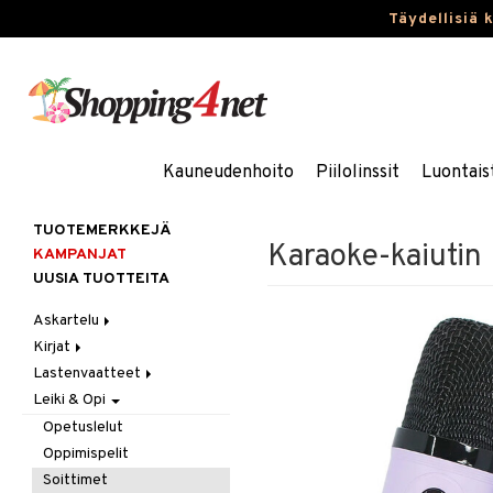
Täydellisiä 
Kauneudenhoito
Piilolinssit
Luontais
TUOTEMERKKEJÄ
Karaoke-kaiutin
KAMPANJAT
UUSIA TUOTTEITA
Askartelu
Kirjat
Askartelumateriaalit
Lastenvaatteet
Askartelusetti
Askartelukirjat
Leiki & Opi
Helmet
Maalauskirjat
Alaosat
Koulutarvikkeet
Päiväkirjat
Alusvaatteet & Sukat
Leggingsit
Opetuslelut
Muovailuvaha
Kengät
Oppimispelit
Piirrä ja maalaa
Mekot
Soittimet