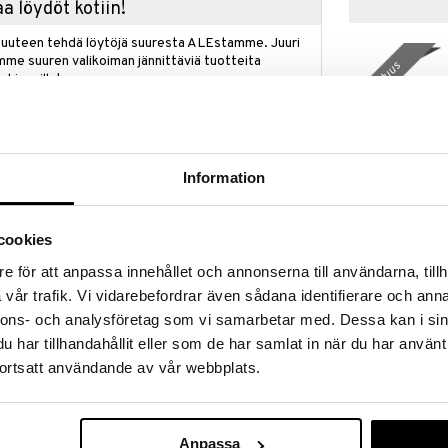
a löydöt kotiin!
isuuteen tehdä löytöjä suuresta ALEstamme. Juuri
mme suuren valikoiman jännittäviä tuotteita
uutuus
a hinnoilla!
massa 31.8.2026 asti mutta ole nopea -
otteesi voivat päästä loppumaan!
i ale-löydöt »
Information
Karaoke-kaiut
reless Karaoke Speaker & Microphone tuo rohkeaa
cookies
Popsing Mikr
ikkiin kokoontumisiin. Tämä kannettava karaokesetti
BLUEY
e för att anpassa innehållet och annonserna till användarna, tillh
kissa ikäryhmissä, ja se yhdistää musiikin,
37,90
 voimakkaaseen pakettiin. Leikkisällä Kuromi-
€
vår trafik. Vi vidarebefordrar även sådana identifierare och anna
illa, jotka vaihtavat väriä, se on täydellinen apuri
nnons- och analysföretag som vi samarbetar med. Dessa kan i sin
iin hetkiin.
har tillhandahållit eller som de har samlat in när du har använt
aiuttimen avulla voit laulaa ja tanssia vapaasti.
ortsatt användande av vår webbplats.
n avulla voit soittaa suosikkikappaleitasi ja laulaa
Kaiuttimen 5W:n lähtöteho takaa korkealaatuisen,
as yksinkertainen Bluetooth 5.3 -yhteys tekee siitä
rittamisen vaivattomaksi.
Anpassa