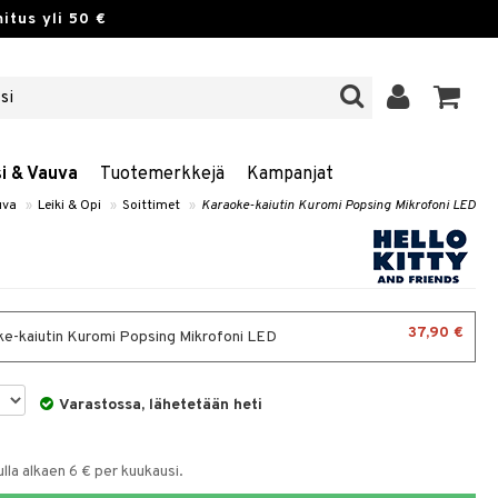
itus yli 50 €
si & Vauva
Tuotemerkkejä
Kampanjat
uva
»
Leiki & Opi
»
Soittimet
»
Karaoke-kaiutin Kuromi Popsing Mikrofoni LED
37,90 €
e-kaiutin Kuromi Popsing Mikrofoni LED
Varastossa, lähetetään heti
la alkaen 6 € per kuukausi.