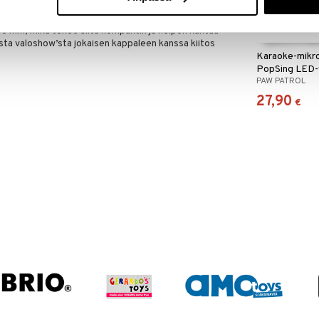
ia toistoaikaa yhdellä latauksella, mikä tekee siitä
ön. Kaiuttimen mitat ovat 97,5 x 76 x 84 mm ja
38 mm, mikä tekee siitä kompaktin ja helpon kantaa
sta valoshow’sta jokaisen kappaleen kanssa kiitos
Karaoke-mikro
PopSing LED-v
PAW PATROL
27,90
€