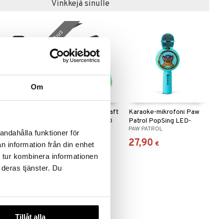
Vinkkejä sinulle
uutuus
Om
in Bluey
Karaokekaiutin Minecraft
Karaoke-mikrofoni Paw
ofoni LED
Popsing Mikrofoni LED
Patrol PopSing LED-
MINECRAFT
PAW PATROL
valoilla
andahålla funktioner för
37,90
27,90
€
€
n information från din enhet
 tur kombinera informationen
 deras tjänster. Du
uutuus
Tillåt alla