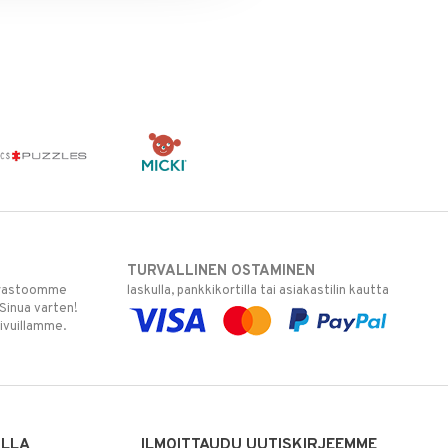
TURVALLINEN OSTAMINEN
varastoomme
laskulla, pankkikortilla tai asiakastilin kautta
 Sinua varten!
sivuillamme.
ILLA
ILMOITTAUDU UUTISKIRJEEMME