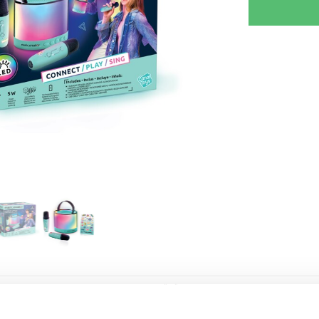
RJOITA ARVOSTELU
KERRO YSTÄVÄLLE