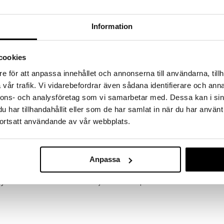
a löydöt kotiin!
isuuteen tehdä löytöjä suuresta ALEstamme. Juuri
Information
mme suuren valikoiman jännittäviä tuotteita
a hinnoilla!
massa 31.8.2026 asti mutta ole nopea -
cookies
otteesi voivat päästä loppumaan!
e för att anpassa innehållet och annonserna till användarna, tillh
i ale-löydöt »
vår trafik. Vi vidarebefordrar även sådana identifierare och anna
nnons- och analysföretag som vi samarbetar med. Dessa kan i sin
har tillhandahållit eller som de har samlat in när du har använt
Music Discoku
 kuin tähti tämän minikokoisen Bluetooth-
ortsatt användande av vår webbplats.
MUSIC
eet ja laula soolona tai duettina kahden mukana
26,89
€
anssa. Mikrofoneissa on ammattilaistason
Anpassa
ekevät siitä vielä hauskempaa! Helppo ottaa
angatonta mikrofonia - 1 arkki tarroja - 1 USB-kaapeli.