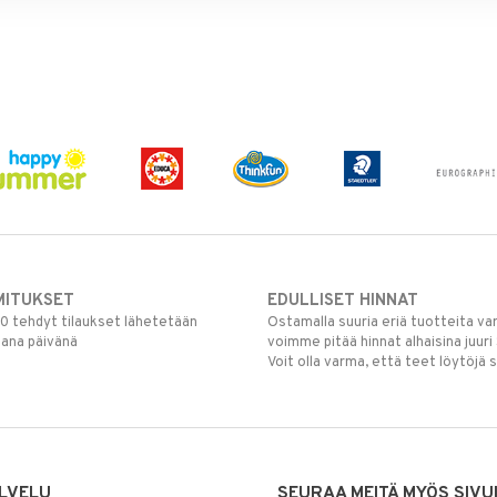
MITUKSET
EDULLISET HINNAT
00 tehdyt tilaukset lähetetään
Ostamalla suuria eriä tuotteita 
mana päivänä
voimme pitää hinnat alhaisina juuri
Voit olla varma, että teet löytöjä 
LVELU
SEURAA MEITÄ MYÖS SIVU