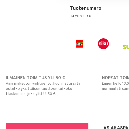
Pokemon
Tuotenumero
Skrållan
TAY08-1-XX
Super Mario
Viiru & Pesonen
ILMAINEN TOIMITUS YLI 50 €
NOPEAT TOI
Aina maksuton vaihtoehto, huolimatta siitä
Ennen kello 13.
ostatko yksittäisen tuotteen tai koko
normaalisti sa
tilauksellesi joka ylittää 50 €.
ASIAKASPA