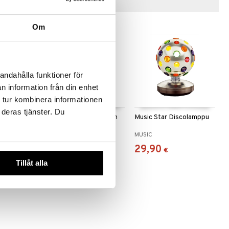
Vinkkejä sinulle
Om
andahålla funktioner för
n information från din enhet
 tur kombinera informationen
 deras tjänster. Du
ula
Music Mirror Ball 20 cm
Music Star Discolamppu
MUSIC
MUSIC
44,90
29,90
€
€
Tillåt alla