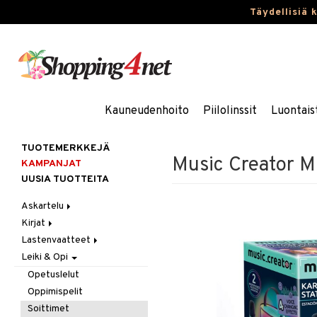
Täydellisiä 
Kauneudenhoito
Piilolinssit
Luontais
TUOTEMERKKEJÄ
Music Creator M
KAMPANJAT
UUSIA TUOTTEITA
Askartelu
Kirjat
Askartelumateriaalit
Lastenvaatteet
Askartelusetti
Askartelukirjat
Leiki & Opi
Helmet
Maalauskirjat
Alaosat
Koulutarvikkeet
Päiväkirjat
Alusvaatteet & Sukat
Leggingsit
Opetuslelut
Muovailuvaha
Kengät
Oppimispelit
Piirrä ja maalaa
Mekot
Soittimet