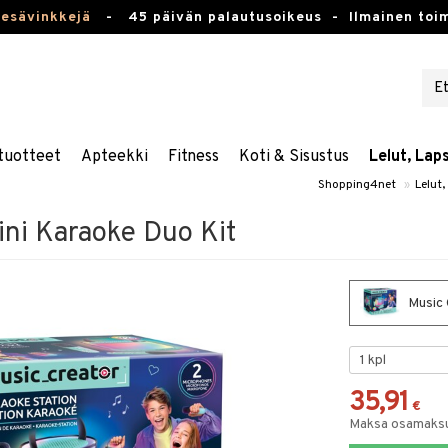
kesävinkkejä
-
45 päivän palautusoikeus -
Ilmainen toim
tuotteet
Apteekki
Fitness
Koti & Sisustus
Lelut, Lap
Shopping4net
»
Lelut,
ini Karaoke Duo Kit
Music 
35,91
€
Maksa osamaksul