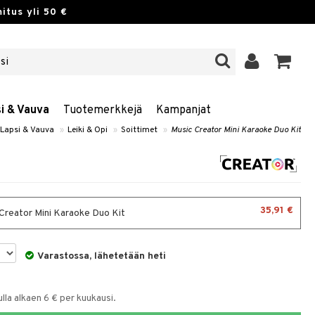
itus yli 50 €
si & Vauva
Tuotemerkkejä
Kampanjat
 Lapsi & Vauva
»
Leiki & Opi
»
Soittimet
»
Music Creator Mini Karaoke Duo Kit
35,91 €
Creator Mini Karaoke Duo Kit
Varastossa, lähetetään heti
la alkaen 6 € per kuukausi.