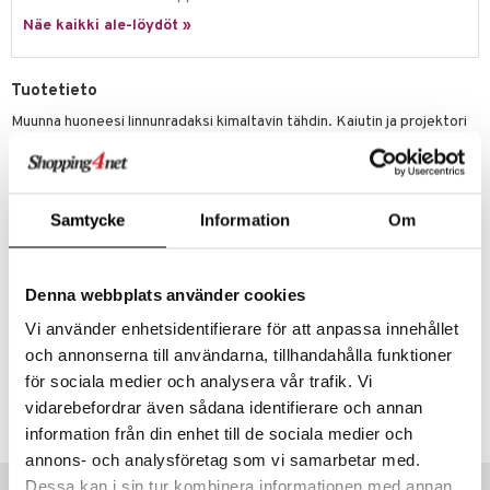
Näe kaikki ale-löydöt »
lo Kitty
.L.
Tuotetieto
mmi Lehmä
Muunna huoneesi linnunradaksi kimaltavin tähdin. Kaiutin ja projektori
heijastavat värikkään galaksin tähdin kattoosi ja seiniisi ja se saa sinut
le
tuntemaan kuin leijuisit tähtien keskellä. Yhdistä kaiutin Bluetooth-
yksikköösi ja voit kuunnella mielimusiikkiasi, samalla kun nautit
umi
tunnelmasta. Kaitutin sopii myös juhlien tunnelmaa kohottamaan.
Samtycke
Information
Om
le
Mitat: noin 12 x 15 cm.
 Patrol
Kauko-ohjain kuuluu pakkaukseen.
Muuta
Denna webbplats använder cookies
pi Pitkätossu
6 v+
Vi använder enhetsidentifierare för att anpassa innehållet
sa Possu
och annonserna till användarna, tillhandahålla funktioner
 MASKS
Tuotenumero
för sociala medier och analysera vår trafik. Vi
vidarebefordrar även sådana identifierare och annan
kemon
TMS47-1-XX
information från din enhet till de sociala medier och
ållan
annons- och analysföretag som vi samarbetar med.
Vinkkejä sinulle
er Mario
Dessa kan i sin tur kombinera informationen med annan