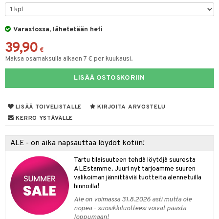
ut
nen
GO Disney
by's Dollhouse
pi Laiva
mput
o
lalaput
ohjattavat
keet
Varastossa, lähetetään heti
O Disney Princess
py Friends
pi Pitkätossu Huvikumpu
ten Huonekalut
badabado
ten aterimet
inkolasit
a & Palikat
ta
39,90
GO DUPLO
.L.
tot
ki
ka- & Säilytyslaatikot
ut ja lakit
€
O Builder
ysitterit
tuja hahmoja
isuus
Maksa osamaksulla alkaen 7 € per kuukausi.
O Friends
gtoys
lytys
tipullot & Tarvikkeet
starvikkeita
omag
uviltti
ot
kit
LISÄÄ OSTOSKORIIN
O Minecraft
entarvikkeita
gyn vaatteet
ipullot & Tarvikkeet
ut
gformers
iilit
blarna
taleikit
elut
GO Ninjago
ens Barn
ut
ikat
ulelut & helistimet
tman
oleikit
neuvot
LISÄÄ TOIVELISTALLE
KIRJOITA ARVOSTELU
GO Speed Champions
ållan
apussit
kalut
uvajumppa
libompa
opelit
iviteettilelut
KERRO YSTÄVÄLLE
GO Spidey
ffi Love
ney
elyvaunut
ALE - on aika napsauttaa löydöt kotiin!
O Super Heroes
mintahahmot
ney Prinsessat
ettävät lelut
Tartu tilaisuuteen tehdä löytöjä suuresta
ic
eli
ALEstamme. Juuri nyt tarjoamme suuren
valikoiman jännittäviä tuotteita alennetuilla
zen
hinnoilla!
Ale on voimassa 31.8.2026 asti mutta ole
mähäkkimies
nopea - suosikkituotteesi voivat päästä
loppumaan!
ry Potter