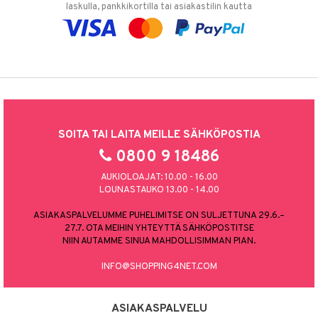
laskulla, pankkikortilla tai asiakastilin kautta
SOITA TAI LAITA MEILLE SÄHKÖPOSTIA
0800 9 18486
AUKIOLOAJAT: 10.00 - 16.00
LOUNASTAUKO 13.00 - 14.00
ASIAKASPALVELUMME PUHELIMITSE ON SULJETTUNA 29.6.–
27.7. OTA MEIHIN YHTEYTTÄ SÄHKÖPOSTITSE
NIIN AUTAMME SINUA MAHDOLLISIMMAN PIAN.
INFO@SHOPPING4NET.COM
ASIAKASPALVELU