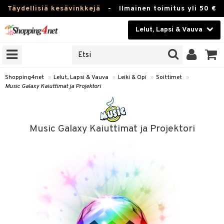
Täydellisiä kesävinkkejä
-
Ilmainen toimitus yli 50 €
Lelut, Lapsi & Vauva
ERKKEJÄ
Kauneudenhoito
JAT
UOTTEITA
Piilolinssit
Shopping4net
»
Lelut, Lapsi & Vauva
»
Leiki & Opi
»
Soittimet
»
Music Galaxy Kaiuttimat ja Projektori
Luontaistuotteet
u
Apteekki
lumateriaalit
Music Galaxy Kaiuttimat ja Projektori
atteet
lusetti
lukirjat
Fitness
pi
kirjat
t
Koti & Sisustus
gingsit
rvikkeet
rjat
atteet & Sukat
lelut
Lelut, Lapsi & Vauva
luvaha
pelit
Tuotemerkkejä
ja maalaa
met
Kampanjat
otteet
it