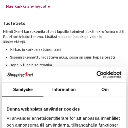
Näe kaikki ale-löydöt »
lo Kitty
.L.
Tuotetieto
mmi Lehmä
Nämä 2-in-1 karaokemikrofonit lapsille toimivat sekä mikrofonina että
Bluetooth-kaiuttimena. Lisäksi niissä on hauskoja valo- ja
le
ääniefektejä.
umi
Kirkas ja korkealaatuinen ääni
Sisäänrakennettu ladattava akku, jossa on suuri kapasiteetti
le
Jopa 5 tunnin soittoaika
 Patrol
Näissä mikrofoneissa on lasten suosikkihahmo LED-värinvaihtavalla
pi Pitkätossu
taustavalolla kaiuttimen etupuolella ja äänimuutosominaisuuksia
vieläkin hauskempaa varten!
sa Possu
Samtycke
Information
Om
Ne ovat yhteensopivia kaikkien laitteiden kanssa, mukaan lukien
älypuhelimet, tabletit, tietokoneet ja kannettavat tietokoneet. Niissä
 MASKS
on myös USB-liitäntä, jonka avulla voit toistaa musiikkia USB-
muistitikulta.
kemon
Denna webbplats använder cookies
PopSing LED-mikrofoni toimitetaan USB-Tyyppi C latauskaapelin ja
ållan
Vi använder enhetsidentifierare för att anpassa innehållet
ohjevihkosen kanssa.
och annonserna till användarna, tillhandahålla funktioner
er Mario
Tekniset tiedot