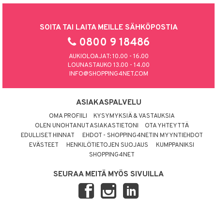
SOITA TAI LAITA MEILLE SÄHKÖPOSTIA
0800 9 18486
AUKIOLOAJAT: 10.00 - 16.00
LOUNASTAUKO 13.00 - 14.00
INFO@SHOPPING4NET.COM
ASIAKASPALVELU
OMA PROFIILI
KYSYMYKSIÄ & VASTAUKSIA
OLEN UNOHTANUT ASIAKASTIETONI
OTA YHTEYTTÄ
EDULLISET HINNAT
EHDOT - SHOPPING4NETIN MYYNTIEHDOT
EVÄSTEET
HENKILÖTIETOJEN SUOJAUS
KUMPPANIKSI
SHOPPING4NET
SEURAA MEITÄ MYÖS SIVUILLA