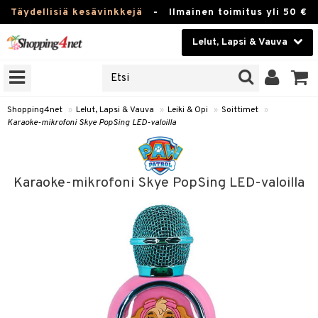
Täydellisiä kesävinkkejä
-
Ilmainen toimitus yli 50 €
Lelut, Lapsi & Vauva
ERKKEJÄ
Kauneudenhoito
JAT
UOTTEITA
Piilolinssit
Shopping4net
»
Lelut, Lapsi & Vauva
»
Leiki & Opi
»
Soittimet
»
Karaoke-mikrofoni Skye PopSing LED-valoilla
Luontaistuotteet
u
Apteekki
lumateriaalit
Karaoke-mikrofoni Skye PopSing LED-valoilla
atteet
lusetti
lukirjat
Fitness
pi
kirjat
t
Koti & Sisustus
gingsit
rvikkeet
rjat
atteet & Sukat
lelut
Lelut, Lapsi & Vauva
luvaha
pelit
Tuotemerkkejä
ja maalaa
met
Kampanjat
otteet
it