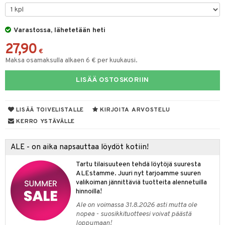
ut
nen
GO Disney
by's Dollhouse
pi Laiva
mput
o
lalaput
ohjattavat
keet
Varastossa, lähetetään heti
O Disney Princess
py Friends
pi Pitkätossu Huvikumpu
ten Huonekalut
badabado
ten aterimet
inkolasit
a & Palikat
ta
27,90
GO DUPLO
.L.
tot
ki
ka- & Säilytyslaatikot
ut ja lakit
€
O Builder
ysitterit
tuja hahmoja
isuus
Maksa osamaksulla alkaen 6 € per kuukausi.
O Friends
gtoys
lytys
tipullot & Tarvikkeet
starvikkeita
omag
uviltti
ot
kit
LISÄÄ OSTOSKORIIN
O Minecraft
entarvikkeita
gyn vaatteet
ipullot & Tarvikkeet
ut
gformers
iilit
blarna
taleikit
elut
GO Ninjago
ens Barn
ut
ikat
ulelut & helistimet
tman
oleikit
neuvot
LISÄÄ TOIVELISTALLE
KIRJOITA ARVOSTELU
GO Speed Champions
ållan
apussit
kalut
uvajumppa
libompa
opelit
iviteettilelut
KERRO YSTÄVÄLLE
GO Spidey
ffi Love
ney
elyvaunut
ALE - on aika napsauttaa löydöt kotiin!
O Super Heroes
mintahahmot
ney Prinsessat
ettävät lelut
Tartu tilaisuuteen tehdä löytöjä suuresta
ic
eli
ALEstamme. Juuri nyt tarjoamme suuren
valikoiman jännittäviä tuotteita alennetuilla
zen
hinnoilla!
Ale on voimassa 31.8.2026 asti mutta ole
mähäkkimies
nopea - suosikkituotteesi voivat päästä
loppumaan!
ry Potter