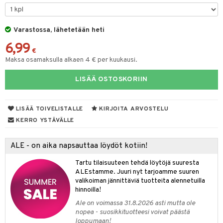
tyisveitset
& Baaritarvikkeet
Varastossa, lähetetään heti
ttiöveitset
ktroniikka
6,99
rinta- & Vihannesveitset
€
one
Maksa osamaksulla alkaen 4 € per kuukausi.
kkuulaudat
uone
uoneen sisustus
LISÄÄ OSTOSKORIIN
päveitset
one
oneen tarvikkeita
oneen koristelu
tsenteroittimet
a
oneen tekstiilit
 huonekalut
& Saalit
LISÄÄ TOIVELISTALLE
KIRJOITA ARVOSTELU
tsisetit
KERRO YSTÄVÄLLE
 lamput
tyynyt
tsitarvikkeet
uoneen säilytys
t
it & Koukut
ALE - on aika napsauttaa löydöt kotiin!
anasetit
uoneen tekstiilit
uotteet
risteet
Tartu tilaisuuteen tehdä löytöjä suuresta
ALEstamme. Juuri nyt tarjoamme suuren
anat & Tyynyliinat
ttöön
lytys
elu
 tekstiilit
valikoiman jännittäviä tuotteita alennetuilla
hinnoilla!
nyt & Peitot
kut
mot & Veistokset
s
iköt & Lyhdyt
tyynyt
 Grillaustarvikkeet
Ale on voimassa 31.8.2026 asti mutta ole
nsäilytys & Korit
lot
huonekalut
oneen tekstiilit
 & hyönteissuoja
iköt & Lyhdyt
nopea - suosikkituotteesi voivat päästä
spalvelu
loppumaan!