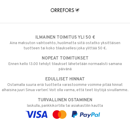
ILMAINEN TOIMITUS YLI 50 €
Aina maksuton vaihtoehto, huolimatta siitä ostatko yksittäisen
tuotteen tai koko tilauksellesi joka ylittää 50 €.
NOPEAT TOIMITUKSET
Ennen kello 13.00 tehdyt tilaukset lähetetään normaalisti samana
päivänä
EDULLISET HINNAT
Ostamalla suuria eriä tuotteita varastoomme voimme pitää hinnat
alhaisina juuri Sinua varten! Voit olla varma, että teet löytöjä sivuillamme.
TURVALLINEN OSTAMINEN
laskulla, pankkikortilla tai asiakastilin kautta