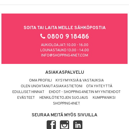
SOITA TAI LAITA MEILLE SÄHKÖPOSTIA
0800 9 18486
AUKIOLOAJAT: 10.00 - 16.00
LOUNASTAUKO 13.00 - 14.00
INFO@SHOPPING4NET.COM
ASIAKASPALVELU
OMA PROFIILI
KYSYMYKSIÄ & VASTAUKSIA
OLEN UNOHTANUT ASIAKASTIETONI
OTA YHTEYTTÄ
EDULLISET HINNAT
EHDOT - SHOPPING4NETIN MYYNTIEHDOT
EVÄSTEET
HENKILÖTIETOJEN SUOJAUS
KUMPPANIKSI
SHOPPING4NET
SEURAA MEITÄ MYÖS SIVUILLA