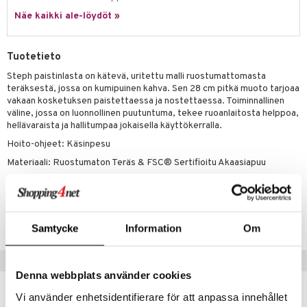
jat
s & Hyllyt
timet
lot
ksiä & vastauksia
Näe kaikki ale-löydöt »
al Art
karit & Koukut
ynttilät
n ruokinta
mput
tuotetta
ukut
lyt
tolamput
oneen tekstiilit
aistus
Tuotetieto
 verkkokaupasta
näkoristeet
nsäilytys & Korit
tälamput
anasetit
Steph paistinlasta on kätevä, uritettu malli ruostumattomasta
avälineet
ustarvikkeet
teräksestä, jossa on kumipuinen kahva. Sen 28 cm pitkä muoto tarjoaa
sit
anat & Tyynyliinat
 Peitteet
vakaan kosketuksen paistettaessa ja nostettaessa. Toiminnallinen
väline, jossa on luonnollinen puutuntuma, tekee ruoanlaitosta helppoa,
nyt & Peitot
maelämä
hellävaraista ja hallitumpaa jokaisella käyttökerralla.
Hoito-ohjeet: Käsinpesu
aistus
Materiaali: Ruostumaton Teräs & FSC® Sertifioitu Akaasiapuu
Tuotenumero
IUE05-1-XX
Samtycke
Information
Om
Suositut tuotteet
Denna webbplats använder cookies
-14%
Vi använder enhetsidentifierare för att anpassa innehållet