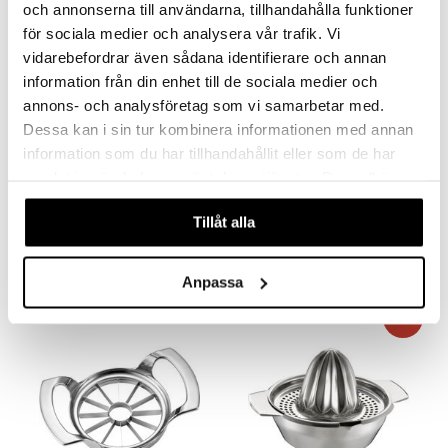
och annonserna till användarna, tillhandahålla funktioner
för sociala medier och analysera vår trafik. Vi
vidarebefordrar även sådana identifierare och annan
information från din enhet till de sociala medier och
annons- och analysföretag som vi samarbetar med.
Dessa kan i sin tur kombinera informationen med annan
information som du har tillhandahållit eller som de har
Saatavana useana vaihtoehtona
samlat in när du har använt deras tjänster. Du godkänner
Mila Mittakannu
AdHoc Sytytin ladattava ARC
våra cookies vid fortsatt användande av vår webbplats.
DORRE
ADHOC
Tillåt alla
3,85
31,99
4,50
alk.
€
(
€
)
€
Anpassa
-12%