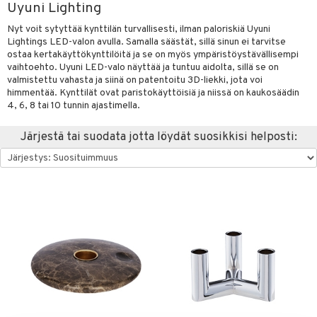
Uyuni Lighting
vänpaahtimet
anasetit
uoneen tekstiilit
uotteet
risteet
Nyt voit sytyttää kynttilän turvallisesti, ilman paloriskiä Uyuni
erit & Sähkövatkaimet
anat & Tyynyliinat
ma- & Cocktailasit
ttöön
keittiö
lytys
elu
 tekstiilit
Lightings LED-valon avulla. Samalla säästät, sillä sinun ei tarvitse
ostaa kertakäyttökynttilöitä ja se on myös ympäristöystävällisempi
t koneet
nyt & Peitot
malasit
kut
mot & Veistokset
s
et
iköt & Lyhdyt
tyynyt
 Grillaustarvikkeet
vaihtoehto. Uyuni LED-valo näyttää ja tuntuu aidolta, sillä se on
valmistettu vahasta ja siinä on patentoitu 3D-liekki, jota voi
enkeittimet
tlasit
nsäilytys & Korit
lot
tit
atarvikkeet
huonekalut
oneen tekstiilit
timet
iköt & Lyhdyt
himmentää. Kynttilät ovat paristokäyttöisiä ja niissä on kaukosäädin
spalvelu
4, 6, 8 tai 10 tunnin ajastimella.
mppanjalasit
jat
kalautaset
 Kattilat
s & Hyllyt
n ruokinta
lot
ksiä & vastauksia
Järjestä tai suodata jotta löydät suosikkisi helposti:
psi- & Aveclasit
al Art
ät lautaset
karit & Koukut
pannut
ynttilät
mput
tuotetta
ilasit
ukut
lyt
tolamput
& Maustemyllyt
oneen tekstiilit
avälineet
aistus
 verkkokaupasta
skey- & Konjakkilasit
näkoristeet
nsäilytys & Korit
tälamput
anasetit
way / Outdoor
ustarvikkeet
sit
anat & Tyynyliinat
slaatikot
utarvikkeet
 Peitteet
maelämä
nyt & Peitot
lot
uvadit & Kulhot
aistus
moskannut
 & Siivous
mosmukit
& Leivontavuoat