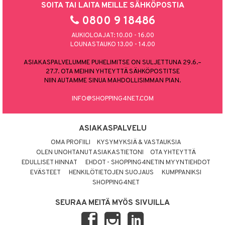
SOITA TAI LAITA MEILLE SÄHKÖPOSTIA
0800 9 18486
AUKIOLOAJAT: 10.00 - 16.00
LOUNASTAUKO 13.00 - 14.00
ASIAKASPALVELUMME PUHELIMITSE ON SULJETTUNA 29.6.–
27.7. OTA MEIHIN YHTEYTTÄ SÄHKÖPOSTITSE
NIIN AUTAMME SINUA MAHDOLLISIMMAN PIAN.
INFO@SHOPPING4NET.COM
ASIAKASPALVELU
OMA PROFIILI
KYSYMYKSIÄ & VASTAUKSIA
OLEN UNOHTANUT ASIAKASTIETONI
OTA YHTEYTTÄ
EDULLISET HINNAT
EHDOT - SHOPPING4NETIN MYYNTIEHDOT
EVÄSTEET
HENKILÖTIETOJEN SUOJAUS
KUMPPANIKSI
SHOPPING4NET
SEURAA MEITÄ MYÖS SIVUILLA