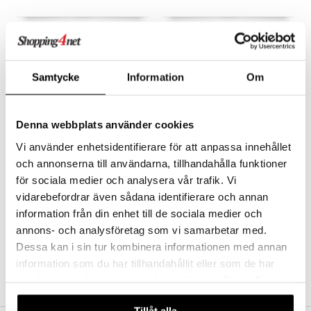
tyisveitset
& Baaritarvikkeet
UYUNI Chamber
UYUNI Matrix Kynttilänjalka
Kynttilänjalka Marmori
Mini 3-haarainen
ttiöveitset
UYUNI LIGHTING
UYUNI LIGHTING
rinta- & Vihannesveitset
The Chamber on uniikki kynttilänjalka marmorisella ilmeellä.
Nämä kynttilänjalat toimivat sekä erikseen että yhdessä.
Samtycke
Information
Om
29,99
22,99
€
€
kkuulaudat
päveitset
Denna webbplats använder cookies
tsenteroittimet
Vi använder enhetsidentifierare för att anpassa innehållet
och annonserna till användarna, tillhandahålla funktioner
tsisetit
för sociala medier och analysera vår trafik. Vi
tsitarvikkeet
vidarebefordrar även sådana identifierare och annan
information från din enhet till de sociala medier och
annons- och analysföretag som vi samarbetar med.
Dessa kan i sin tur kombinera informationen med annan
information som du har tillhandahållit eller som de har
samlat in när du har använt deras tjänster. Du godkänner
våra cookies vid fortsatt användande av vår webbplats.