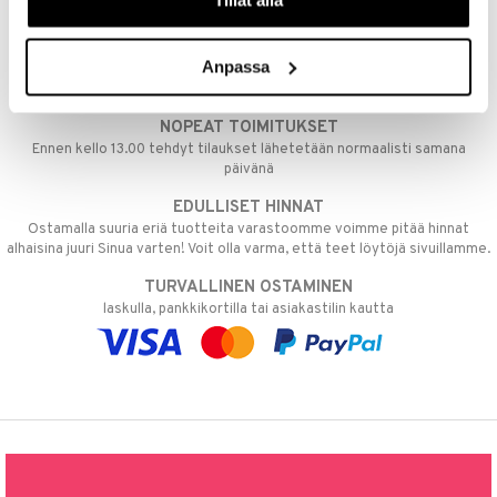
Tillåt alla
ILMAINEN TOIMITUS YLI 50 €
Anpassa
Aina maksuton vaihtoehto, huolimatta siitä ostatko yksittäisen
tuotteen tai koko tilauksellesi joka ylittää 50 €.
NOPEAT TOIMITUKSET
Ennen kello 13.00 tehdyt tilaukset lähetetään normaalisti samana
päivänä
EDULLISET HINNAT
Ostamalla suuria eriä tuotteita varastoomme voimme pitää hinnat
alhaisina juuri Sinua varten! Voit olla varma, että teet löytöjä sivuillamme.
TURVALLINEN OSTAMINEN
laskulla, pankkikortilla tai asiakastilin kautta