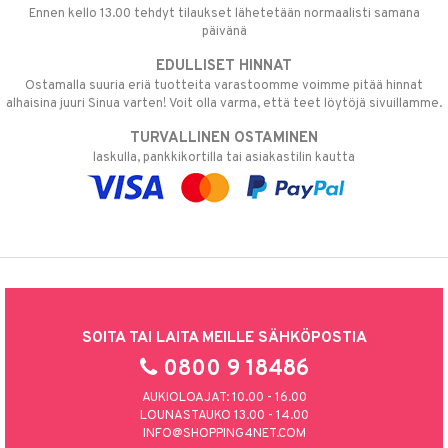
Ennen kello 13.00 tehdyt tilaukset lähetetään normaalisti samana
päivänä
EDULLISET HINNAT
Ostamalla suuria eriä tuotteita varastoomme voimme pitää hinnat
alhaisina juuri Sinua varten! Voit olla varma, että teet löytöjä sivuillamme.
TURVALLINEN OSTAMINEN
laskulla, pankkikortilla tai asiakastilin kautta
SOITA TAI LAITA MEILLE SÄHKÖPOSTIA
0800 9 18486
AUKIOLOAJAT: 10.00 - 16.00
LOUNASTAUKO 13.00 - 14.00
INFO@SHOPPING4NET.COM