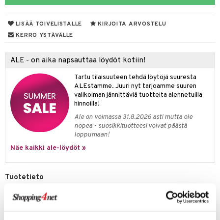
tyisveitset
& Baaritarvikkeet
LISÄÄ TOIVELISTALLE
KIRJOITA ARVOSTELU
ttiöveitset
ktroniikka
KERRO YSTÄVÄLLE
rinta- & Vihannesveitset
one
ALE - on aika napsauttaa löydöt kotiin!
kkuulaudat
uone
uoneen sisustus
Tartu tilaisuuteen tehdä löytöjä suuresta
päveitset
one
oneen tarvikkeita
oneen koristelu
ALEstamme. Juuri nyt tarjoamme suuren
valikoiman jännittäviä tuotteita alennetuilla
tsenteroittimet
a
oneen tekstiilit
 huonekalut
& Saalit
hinnoilla!
tsisetit
Ale on voimassa 31.8.2026 asti mutta ole
 lamput
tyynyt
nopea - suosikkituotteesi voivat päästä
tsitarvikkeet
loppumaan!
uoneen säilytys
t
it & Koukut
Näe kaikki ale-löydöt »
anasetit
uoneen tekstiilit
uotteet
risteet
anat & Tyynyliinat
ttöön
lytys
elu
 tekstiilit
Tuotetieto
Exxentin voimakas valkosipulipuristin ruostumatonta 18/10 terästä.
nyt & Peitot
kut
mot & Veistokset
s
iköt & Lyhdyt
tyynyt
 Grillaustarvikkeet
Laadukas, kestäen useita vuosia.
nsäilytys & Korit
lot
huonekalut
oneen tekstiilit
 & hyönteissuoja
iköt & Lyhdyt
Koko: Pituus: 20,2 cm
spalvelu
Materiaali: Ruostumaton 18/10 teräs