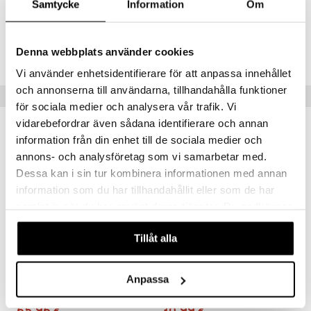
jat
Samtycke
Information
Om
s & Hyllyt
timet
lot
ksiä & vastauksia
al Art
karit & Koukut
ynttilät
n ruokinta
mput
Tuotenumero
tuotetta
ukut
Denna webbplats använder cookies
lyt
tolamput
IAX78-1-XX
oneen tekstiilit
aistus
 verkkokaupasta
Vi använder enhetsidentifierare för att anpassa innehållet
näkoristeet
nsäilytys & Korit
tälamput
anasetit
avälineet
ustarvikkeet
och annonserna till användarna, tillhandahålla funktioner
Vinkkejä sinulle
sit
anat & Tyynyliinat
 Peitteet
för sociala medier och analysera vår trafik. Vi
vidarebefordrar även sådana identifierare och annan
nyt & Peitot
maelämä
information från din enhet till de sociala medier och
aistus
annons- och analysföretag som vi samarbetar med.
Dessa kan i sin tur kombinera informationen med annan
information som du har tillhandahållit eller som de har
samlat in när du har använt deras tjänster. Du godkänner
våra cookies vid fortsatt användande av vår webbplats.
Tillåt alla
Eva Solo Valkosipulipuserrin säiliöllä
Valkosipulipuristin SUSI 3
Anpassa
EVA SOLO
ZYLISS