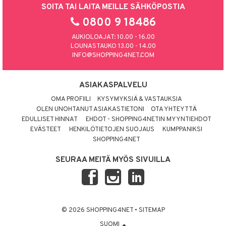
SOITA TAI LAITA MEILLE SÄHKÖPOSTIA
0800 9 18486
AUKIOLOAJAT: 10.00 - 16.00
LOUNASTAUKO 13.00 - 14.00
INFO@SHOPPING4NET.COM
ASIAKASPALVELU
OMA PROFIILI
KYSYMYKSIÄ & VASTAUKSIA
OLEN UNOHTANUT ASIAKASTIETONI
OTA YHTEYTTÄ
EDULLISET HINNAT
EHDOT - SHOPPING4NETIN MYYNTIEHDOT
EVÄSTEET
HENKILÖTIETOJEN SUOJAUS
KUMPPANIKSI
SHOPPING4NET
SEURAA MEITÄ MYÖS SIVUILLA
© 2026 SHOPPING4NET
•
SITEMAP
SUOMI