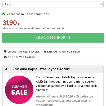
tyisveitset
& Baaritarvikkeet
Varastossa, lähetetään heti
ttiöveitset
ktroniikka
31,90
rinta- & Vihannesveitset
€
one
Maksa osamaksulla alkaen 6 € per kuukausi.
kkuulaudat
uone
uoneen sisustus
LISÄÄ OSTOSKORIIN
päveitset
one
oneen tarvikkeita
oneen koristelu
tsenteroittimet
a
oneen tekstiilit
 huonekalut
& Saalit
LISÄÄ TOIVELISTALLE
KIRJOITA ARVOSTELU
tsisetit
KERRO YSTÄVÄLLE
 lamput
tyynyt
tsitarvikkeet
uoneen säilytys
t
it & Koukut
ALE - on aika napsauttaa löydöt kotiin!
anasetit
uoneen tekstiilit
uotteet
risteet
Tartu tilaisuuteen tehdä löytöjä suuresta
ALEstamme. Juuri nyt tarjoamme suuren
anat & Tyynyliinat
ttöön
lytys
elu
 tekstiilit
valikoiman jännittäviä tuotteita alennetuilla
hinnoilla!
nyt & Peitot
kut
mot & Veistokset
s
iköt & Lyhdyt
tyynyt
 Grillaustarvikkeet
Ale on voimassa 31.8.2026 asti mutta ole
nsäilytys & Korit
lot
huonekalut
oneen tekstiilit
 & hyönteissuoja
iköt & Lyhdyt
nopea - suosikkituotteesi voivat päästä
spalvelu
loppumaan!