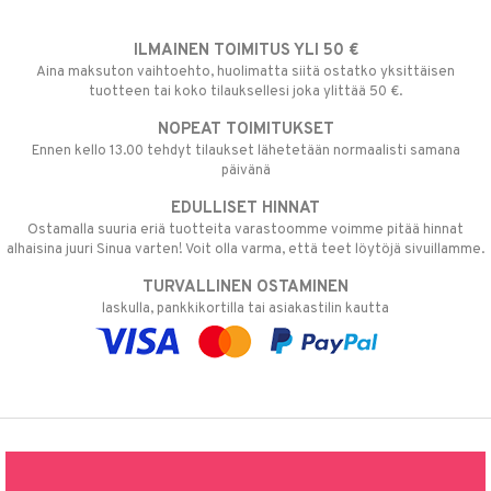
ILMAINEN TOIMITUS YLI 50 €
Aina maksuton vaihtoehto, huolimatta siitä ostatko yksittäisen
tuotteen tai koko tilauksellesi joka ylittää 50 €.
NOPEAT TOIMITUKSET
Ennen kello 13.00 tehdyt tilaukset lähetetään normaalisti samana
päivänä
EDULLISET HINNAT
Ostamalla suuria eriä tuotteita varastoomme voimme pitää hinnat
alhaisina juuri Sinua varten! Voit olla varma, että teet löytöjä sivuillamme.
TURVALLINEN OSTAMINEN
laskulla, pankkikortilla tai asiakastilin kautta