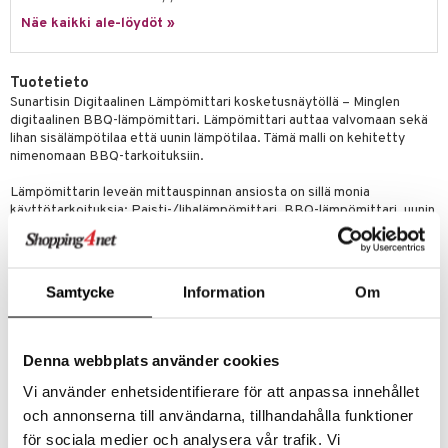
jat
s & Hyllyt
timet
lot
ksiä & vastauksia
Näe kaikki ale-löydöt »
al Art
karit & Koukut
ynttilät
n ruokinta
mput
tuotetta
ukut
lyt
tolamput
oneen tekstiilit
aistus
Tuotetieto
 verkkokaupasta
Sunartisin Digitaalinen Lämpömittari kosketusnäytöllä – Minglen
näkoristeet
nsäilytys & Korit
tälamput
anasetit
avälineet
ustarvikkeet
digitaalinen BBQ-lämpömittari. Lämpömittari auttaa valvomaan sekä
lihan sisälämpötilaa että uunin lämpötilaa. Tämä malli on kehitetty
sit
anat & Tyynyliinat
 Peitteet
nimenomaan BBQ-tarkoituksiin.
nyt & Peitot
maelämä
Lämpömittarin leveän mittauspinnan ansiosta on sillä monia
käyttötarkoituksia: Paisti-/lihalämpömittari, BBQ-lämpömittari, uunin
aistus
lämpötilanmittari, keittojen lämpötilamittari, kastikkeiden ja mm
leivontalämpömittari.
Iso kosketusnäyttö punaisella taustavalolla
Nopea reaktio- ja mittausaika (ca 4-10 sekuntia)
Samtycke
Information
Om
Mittaustila: –50°C till +300°C
Mittaustarkkuus: 0° C till +100° C (± 1°C)
Tarkkuusaste: 0,1° C
Denna webbplats använder cookies
Valinnainen lämpötilanäyttö: °C / °F
Materiaali: Korkealuokkainen ABS muovi/Ruostumaton teräs 18/8
Vi använder enhetsidentifierare för att anpassa innehållet
(304)
och annonserna till användarna, tillhandahålla funktioner
Kaapeli: SS mesh kaapeli, kestää lämpöä +380°C saakka
Kaapelin pituus: 1000 mm
för sociala medier och analysera vår trafik. Vi