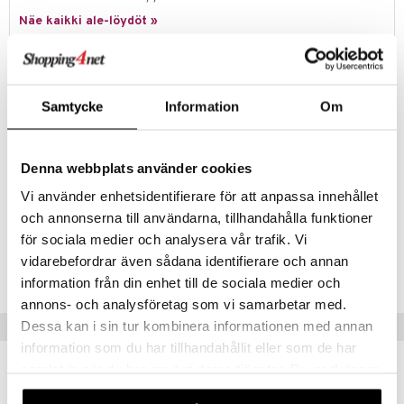
jat
s & Hyllyt
timet
lot
ksiä & vastauksia
Näe kaikki ale-löydöt »
al Art
karit & Koukut
ynttilät
n ruokinta
mput
tuotetta
ukut
lyt
tolamput
oneen tekstiilit
aistus
Tuotetieto
 verkkokaupasta
näkoristeet
nsäilytys & Korit
tälamput
anasetit
Wildlife Gardenin pähkinänsärkijä on massiivista puuta lehmuksesta.
avälineet
ustarvikkeet
Samtycke
Information
Om
Pähkinänsärkijällä voit rikkoa 3 suurta pähkinää puristamalla kahvat
sit
anat & Tyynyliinat
 Peitteet
yhteen. Valmistettu käsin hiotusta puusta ja maalattu
ympäristöystävällisin värein.
nyt & Peitot
maelämä
Denna webbplats använder cookies
Materiaali: Lehmuspuu
Vi använder enhetsidentifierare för att anpassa innehållet
aistus
Mitat: 23,3 x 7,5 x 4,5 cm
och annonserna till användarna, tillhandahålla funktioner
för sociala medier och analysera vår trafik. Vi
Tuotenumero
vidarebefordrar även sådana identifierare och annan
ICC78-1-SQR
information från din enhet till de sociala medier och
annons- och analysföretag som vi samarbetar med.
Vinkkejä sinulle
Dessa kan i sin tur kombinera informationen med annan
information som du har tillhandahållit eller som de har
samlat in när du har använt deras tjänster. Du godkänner
våra cookies vid fortsatt användande av vår webbplats.