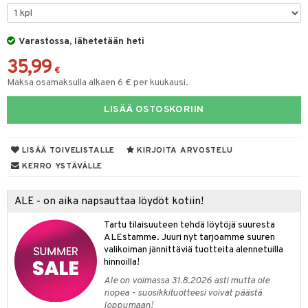
tyisveitset
& Baaritarvikkeet
Varastossa, lähetetään heti
ttiöveitset
ktroniikka
35,99
rinta- & Vihannesveitset
€
one
Maksa osamaksulla alkaen 6 € per kuukausi.
kkuulaudat
uone
uoneen sisustus
LISÄÄ OSTOSKORIIN
päveitset
one
oneen tarvikkeita
oneen koristelu
tsenteroittimet
a
oneen tekstiilit
 huonekalut
& Saalit
LISÄÄ TOIVELISTALLE
KIRJOITA ARVOSTELU
tsisetit
KERRO YSTÄVÄLLE
 lamput
tyynyt
tsitarvikkeet
uoneen säilytys
t
it & Koukut
ALE - on aika napsauttaa löydöt kotiin!
anasetit
uoneen tekstiilit
uotteet
risteet
Tartu tilaisuuteen tehdä löytöjä suuresta
ALEstamme. Juuri nyt tarjoamme suuren
anat & Tyynyliinat
ttöön
lytys
elu
 tekstiilit
valikoiman jännittäviä tuotteita alennetuilla
hinnoilla!
nyt & Peitot
kut
mot & Veistokset
s
iköt & Lyhdyt
tyynyt
 Grillaustarvikkeet
Ale on voimassa 31.8.2026 asti mutta ole
nsäilytys & Korit
lot
huonekalut
oneen tekstiilit
 & hyönteissuoja
iköt & Lyhdyt
nopea - suosikkituotteesi voivat päästä
spalvelu
loppumaan!