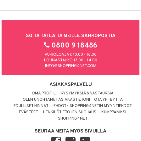
SOITA TAI LAITA MEILLE SÄHKÖPOSTIA
0800 9 18486
AUKIOLOAJAT: 10.00 - 16.00
LOUNASTAUKO 13.00 - 14.00
INFO@SHOPPING4NET.COM
ASIAKASPALVELU
OMA PROFIILI
KYSYMYKSIÄ & VASTAUKSIA
OLEN UNOHTANUT ASIAKASTIETONI
OTA YHTEYTTÄ
EDULLISET HINNAT
EHDOT - SHOPPING4NETIN MYYNTIEHDOT
EVÄSTEET
HENKILÖTIETOJEN SUOJAUS
KUMPPANIKSI
SHOPPING4NET
SEURAA MEITÄ MYÖS SIVUILLA