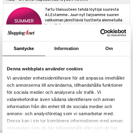
jat
s & Hyllyt
timet
lot
ksiä & vastauksia
Tartu tilaisuuteen tehdä löytöjä suuresta
al Art
karit & Koukut
ynttilät
n ruokinta
mput
ALEstamme. Juuri nyt tarjoamme suuren
tuotetta
valikoiman jännittäviä tuotteita alennetuilla
ukut
lyt
tolamput
oneen tekstiilit
aistus
hinnoilla!
 verkkokaupasta
näkoristeet
nsäilytys & Korit
tälamput
anasetit
avälineet
ustarvikkeet
Ale on voimassa 31.8.2026 asti mutta ole
nopea - suosikkituotteesi voivat päästä
sit
anat & Tyynyliinat
 Peitteet
loppumaan!
Samtycke
Information
Om
Näe kaikki ale-löydöt »
nyt & Peitot
maelämä
aistus
Denna webbplats använder cookies
Tuotetieto
Exxentin klassinen kulho ruostumatonta terästä. Heitä muovikulhosi
Vi använder enhetsidentifierare för att anpassa innehållet
pois ja investoi ruostumattomaan teräkseen, se on sekä parempi
och annonserna till användarna, tillhandahålla funktioner
ympäristölle ja sinulle. Ehdoton jokaisessa keittiössä. Saatavana eri
kokoisina.
för sociala medier och analysera vår trafik. Vi
vidarebefordrar även sådana identifierare och annan
information från din enhet till de sociala medier och
Tuotenumero
annons- och analysföretag som vi samarbetar med.
IAX63-1-XX
Dessa kan i sin tur kombinera informationen med annan
information som du har tillhandahållit eller som de har