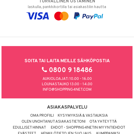
TURVALLINEN OSTAMINEN
laskulla, pankkikortilla tai asiakastilin kautta
SOITA TAI LAITA MEILLE SÄHKÖPOSTIA
0800 9 18486
AUKIOLOAJAT: 10.00 - 16.00
LOUNASTAUKO 13.00 - 14.00
INFO@SHOPPING4NET.COM
ASIAKASPALVELU
OMA PROFIILI
KYSYMYKSIÄ & VASTAUKSIA
OLEN UNOHTANUT ASIAKASTIETONI
OTA YHTEYTTÄ
EDULLISET HINNAT
EHDOT - SHOPPING4NETIN MYYNTIEHDOT
EVÄSTEET
HENKILÖTIETOJEN SUOJAUS
KUMPPANIKSI