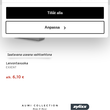
Vinkkejä sinulle
samlat in när du har använt deras tjänster. Du godkänner
våra cookies vid fortsatt användande av vår webbplats.
Tillåt alla
Anpassa
Saatavana useana vaihtoehtona
Leivontavuoka
EXXENT
6,10
alk.
€