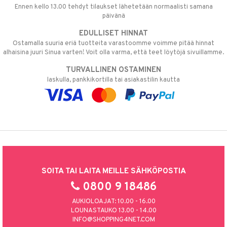
Ennen kello 13.00 tehdyt tilaukset lähetetään normaalisti samana
päivänä
EDULLISET HINNAT
Ostamalla suuria eriä tuotteita varastoomme voimme pitää hinnat
alhaisina juuri Sinua varten! Voit olla varma, että teet löytöjä sivuillamme.
TURVALLINEN OSTAMINEN
laskulla, pankkikortilla tai asiakastilin kautta
SOITA TAI LAITA MEILLE SÄHKÖPOSTIA
0800 9 18486
AUKIOLOAJAT: 10.00 - 16.00
LOUNASTAUKO 13.00 - 14.00
INFO@SHOPPING4NET.COM