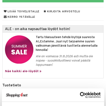
tyisveitset
& Baaritarvikkeet
LISÄÄ TOIVELISTALLE
KIRJOITA ARVOSTELU
ttiöveitset
ktroniikka
KERRO YSTÄVÄLLE
rinta- & Vihannesveitset
one
ALE - on aika napsauttaa löydöt kotiin!
kkuulaudat
uone
uoneen sisustus
Tartu tilaisuuteen tehdä löytöjä suuresta
päveitset
one
oneen tarvikkeita
oneen koristelu
ALEstamme. Juuri nyt tarjoamme suuren
valikoiman jännittäviä tuotteita alennetuilla
tsenteroittimet
a
oneen tekstiilit
 huonekalut
& Saalit
hinnoilla!
tsisetit
Ale on voimassa 31.8.2026 asti mutta ole
 lamput
tyynyt
nopea - suosikkituotteesi voivat päästä
tsitarvikkeet
loppumaan!
uoneen säilytys
t
it & Koukut
Näe kaikki ale-löydöt »
anasetit
uoneen tekstiilit
uotteet
risteet
anat & Tyynyliinat
ttöön
lytys
elu
 tekstiilit
Tuotetieto
Exxentin leivontapaletti, saatavana eri kokoja. Paletti on tarkoitettu
nyt & Peitot
kut
mot & Veistokset
s
iköt & Lyhdyt
tyynyt
 Grillaustarvikkeet
leipomoille, mutta sitä voidaan käyttää myös kotikäytössä.
Leivontapaletti on loistava väline leivonnaisten koristeluun.
nsäilytys & Korit
lot
huonekalut
oneen tekstiilit
 & hyönteissuoja
iköt & Lyhdyt
spalvelu
Materiaali: Ruostumaton 18/0 teräs ja PP-kahva