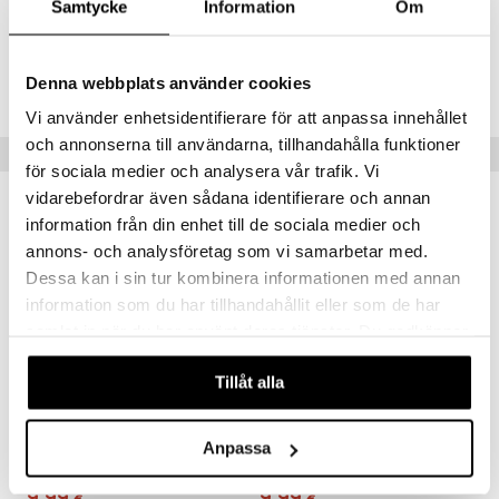
jat
Samtycke
Information
Om
s & Hyllyt
timet
lot
ksiä & vastauksia
al Art
karit & Koukut
ynttilät
n ruokinta
mput
Tuotenumero
tuotetta
ukut
Denna webbplats använder cookies
lyt
tolamput
IAX93-25-XX
oneen tekstiilit
aistus
 verkkokaupasta
Vi använder enhetsidentifierare för att anpassa innehållet
näkoristeet
nsäilytys & Korit
tälamput
anasetit
avälineet
ustarvikkeet
och annonserna till användarna, tillhandahålla funktioner
Vinkkejä sinulle
sit
anat & Tyynyliinat
 Peitteet
för sociala medier och analysera vår trafik. Vi
vidarebefordrar även sådana identifierare och annan
nyt & Peitot
maelämä
information från din enhet till de sociala medier och
aistus
annons- och analysföretag som vi samarbetar med.
Dessa kan i sin tur kombinera informationen med annan
information som du har tillhandahållit eller som de har
samlat in när du har använt deras tjänster. Du godkänner
våra cookies vid fortsatt användande av vår webbplats.
Tillåt alla
Exxent Taikinakaavin
Jauhosiivilä
Anpassa
EXXENT
EXXENT