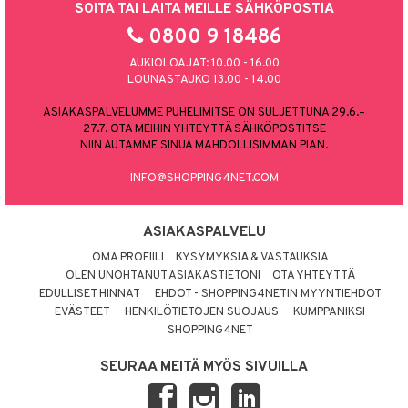
SOITA TAI LAITA MEILLE SÄHKÖPOSTIA
0800 9 18486
AUKIOLOAJAT: 10.00 - 16.00
LOUNASTAUKO 13.00 - 14.00
ASIAKASPALVELUMME PUHELIMITSE ON SULJETTUNA 29.6.–
27.7. OTA MEIHIN YHTEYTTÄ SÄHKÖPOSTITSE
NIIN AUTAMME SINUA MAHDOLLISIMMAN PIAN.
INFO@SHOPPING4NET.COM
ASIAKASPALVELU
OMA PROFIILI
KYSYMYKSIÄ & VASTAUKSIA
OLEN UNOHTANUT ASIAKASTIETONI
OTA YHTEYTTÄ
EDULLISET HINNAT
EHDOT - SHOPPING4NETIN MYYNTIEHDOT
EVÄSTEET
HENKILÖTIETOJEN SUOJAUS
KUMPPANIKSI
SHOPPING4NET
SEURAA MEITÄ MYÖS SIVUILLA