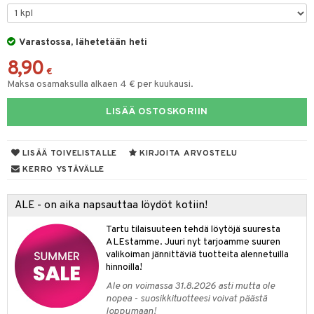
tyisveitset
& Baaritarvikkeet
Varastossa, lähetetään heti
ttiöveitset
ktroniikka
8,90
rinta- & Vihannesveitset
€
one
Maksa osamaksulla alkaen 4 € per kuukausi.
kkuulaudat
uone
uoneen sisustus
LISÄÄ OSTOSKORIIN
päveitset
one
oneen tarvikkeita
oneen koristelu
tsenteroittimet
a
oneen tekstiilit
 huonekalut
& Saalit
LISÄÄ TOIVELISTALLE
KIRJOITA ARVOSTELU
tsisetit
KERRO YSTÄVÄLLE
 lamput
tyynyt
tsitarvikkeet
uoneen säilytys
t
it & Koukut
ALE - on aika napsauttaa löydöt kotiin!
anasetit
uoneen tekstiilit
uotteet
risteet
Tartu tilaisuuteen tehdä löytöjä suuresta
ALEstamme. Juuri nyt tarjoamme suuren
anat & Tyynyliinat
ttöön
lytys
elu
 tekstiilit
valikoiman jännittäviä tuotteita alennetuilla
hinnoilla!
nyt & Peitot
kut
mot & Veistokset
s
iköt & Lyhdyt
tyynyt
 Grillaustarvikkeet
Ale on voimassa 31.8.2026 asti mutta ole
nsäilytys & Korit
lot
huonekalut
oneen tekstiilit
timet
iköt & Lyhdyt
nopea - suosikkituotteesi voivat päästä
spalvelu
loppumaan!