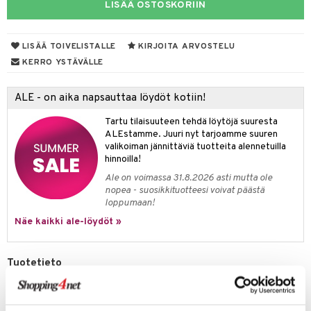
LISÄÄ OSTOSKORIIN
tyisveitset
& Baaritarvikkeet
ttiöveitset
LISÄÄ TOIVELISTALLE
KIRJOITA ARVOSTELU
ktroniikka
KERRO YSTÄVÄLLE
rinta- & Vihannesveitset
one
kkuulaudat
uone
uoneen sisustus
ALE - on aika napsauttaa löydöt kotiin!
päveitset
one
oneen tarvikkeita
oneen koristelu
Tartu tilaisuuteen tehdä löytöjä suuresta
ALEstamme. Juuri nyt tarjoamme suuren
tsenteroittimet
a
oneen tekstiilit
 huonekalut
& Saalit
valikoiman jännittäviä tuotteita alennetuilla
hinnoilla!
tsisetit
 lamput
tyynyt
Ale on voimassa 31.8.2026 asti mutta ole
tsitarvikkeet
nopea - suosikkituotteesi voivat päästä
uoneen säilytys
t
it & Koukut
loppumaan!
anasetit
uoneen tekstiilit
uotteet
risteet
Näe kaikki ale-löydöt »
anat & Tyynyliinat
ttöön
lytys
elu
 tekstiilit
Tuotetieto
nyt & Peitot
kut
mot & Veistokset
s
iköt & Lyhdyt
tyynyt
 Grillaustarvikkeet
Exxentin pihvinuija ruostumatonta terästä. Täydellinen pihvin
mureuttamiseen.
nsäilytys & Korit
lot
huonekalut
oneen tekstiilit
 & hyönteissuoja
iköt & Lyhdyt
spalvelu
Koko: Paksuus: 9 mm, Pituus: 32.5 cm, Leveys: 9 cm