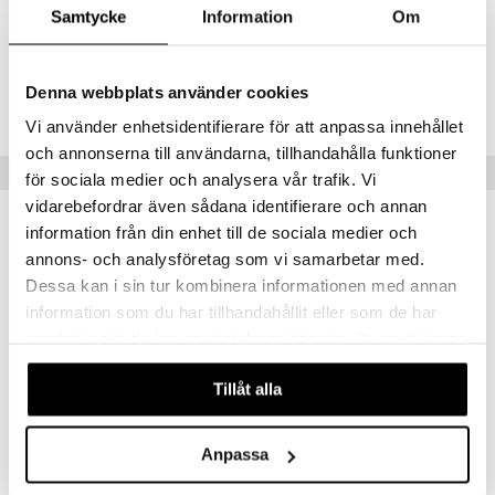
jat
s & Hyllyt
timet
lot
Materiaali: Ruostumaton 18/10 teäs ja ABS-kahva
Samtycke
Information
Om
ksiä & vastauksia
al Art
karit & Koukut
ynttilät
n ruokinta
mput
tuotetta
Tuotenumero
ukut
lyt
tolamput
oneen tekstiilit
aistus
Denna webbplats använder cookies
 verkkokaupasta
IAX89-1-XX
näkoristeet
nsäilytys & Korit
tälamput
anasetit
avälineet
ustarvikkeet
Vi använder enhetsidentifierare för att anpassa innehållet
och annonserna till användarna, tillhandahålla funktioner
sit
anat & Tyynyliinat
 Peitteet
Vinkkejä sinulle
för sociala medier och analysera vår trafik. Vi
nyt & Peitot
maelämä
vidarebefordrar även sådana identifierare och annan
information från din enhet till de sociala medier och
aistus
annons- och analysföretag som vi samarbetar med.
Dessa kan i sin tur kombinera informationen med annan
information som du har tillhandahållit eller som de har
samlat in när du har använt deras tjänster. Du godkänner
våra cookies vid fortsatt användande av vår webbplats.
Tillåt alla
Pihvinuija
Anpassa
EXXENT