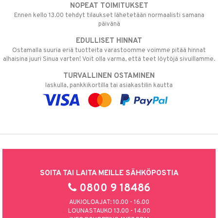
NOPEAT TOIMITUKSET
Ennen kello 13.00 tehdyt tilaukset lähetetään normaalisti samana
päivänä
EDULLISET HINNAT
Ostamalla suuria eriä tuotteita varastoomme voimme pitää hinnat
alhaisina juuri Sinua varten! Voit olla varma, että teet löytöjä sivuillamme.
TURVALLINEN OSTAMINEN
laskulla, pankkikortilla tai asiakastilin kautta
SOITA TAI LAITA MEILLE SÄHKÖPOSTIA
0800 9 18486
AUKIOLOAJAT: 10.00 - 16.00
LOUNASTAUKO 13.00 - 14.00