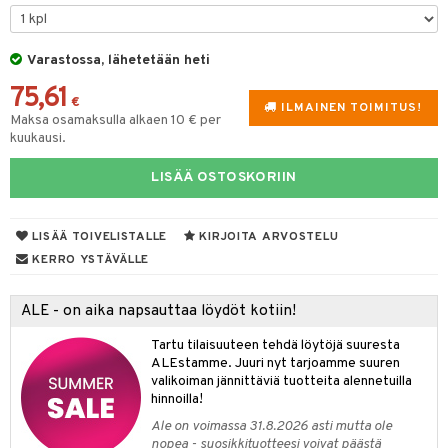
tyisveitset
& Baaritarvikkeet
Varastossa, lähetetään heti
ttiöveitset
ktroniikka
75,61
rinta- & Vihannesveitset
€
one
ILMAINEN TOIMITUS!
Maksa osamaksulla alkaen 10 € per
kkuulaudat
kuukausi.
uone
uoneen sisustus
päveitset
one
oneen tarvikkeita
oneen koristelu
LISÄÄ OSTOSKORIIN
tsenteroittimet
a
oneen tekstiilit
 huonekalut
& Saalit
tsisetit
LISÄÄ TOIVELISTALLE
KIRJOITA ARVOSTELU
 lamput
tyynyt
KERRO YSTÄVÄLLE
tsitarvikkeet
uoneen säilytys
t
it & Koukut
ALE - on aika napsauttaa löydöt kotiin!
anasetit
uoneen tekstiilit
uotteet
risteet
Tartu tilaisuuteen tehdä löytöjä suuresta
anat & Tyynyliinat
ttöön
lytys
elu
 tekstiilit
ALEstamme. Juuri nyt tarjoamme suuren
valikoiman jännittäviä tuotteita alennetuilla
nyt & Peitot
kut
mot & Veistokset
s
iköt & Lyhdyt
tyynyt
 Grillaustarvikkeet
hinnoilla!
nsäilytys & Korit
lot
huonekalut
oneen tekstiilit
timet
iköt & Lyhdyt
Ale on voimassa 31.8.2026 asti mutta ole
spalvelu
nopea - suosikkituotteesi voivat päästä