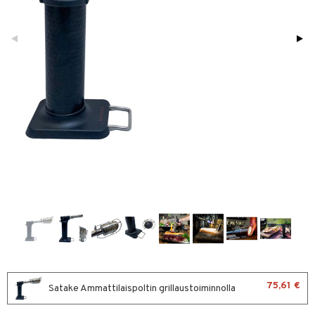
vänpaahtimet
erit & Sähkövatkaimet
ma- & Cocktailasit
keittiö
t koneet
malasit
et
enkeittimet
tlasit
tit
atarvikkeet
mppanjalasit
kalautaset
 Kattilat
psi- & Aveclasit
ät lautaset
pannut
ilasit
& Maustemyllyt
skey- & Konjakkilasit
way / Outdoor
slaatikot
utarvikkeet
lot
uvadit & Kulhot
moskannut
 & Siivous
75,61 €
mosmukit
Satake Ammattilaispoltin grillaustoiminnolla
& Leivontavuoat