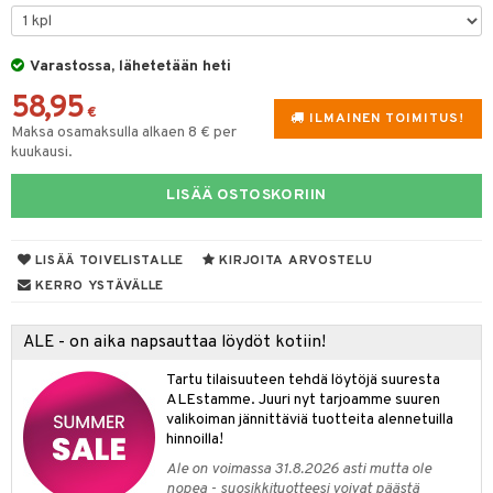
muksia
likiilto
o
 de parfum
i & Lapset
lipuna
nzer & Highlighter
nnet
 de toilette
inkotuotteet
Varastossa, lähetetään heti
t
58,95
lirasva
kkivoide
okynnet
t tarvikkeet
japakkaukset
dorantit
stenlähtö
sasto
ito
iikkalaukkuja
€
ILMAINEN TOIMITUS!
Maksa osamaksulla alkaen 8 € per
auskynä
tevoide
sien hoito
kkaus
mät
ksukynttilät &
koistuotteet
sväri
inkotuotteet
sit
mit
otteita
kuukausi.
onetuoksut
kipuna
silakanpoisto
ut
liner / Kajaali
t Set
toaineet
koistuotteet
er shave balm
ko
onhoito
LISÄÄ OSTOSKORIIN
talosuihke
mer
silakat
setit
oripset
eruskettavat tuotteet
toilu
eruskettavat tuotteet
er shave lotion
inkotuotteet
teri
vikkeet
makarvat
kojen hoito
kölaitteet
vovoiteet
 de cologne
dorantit
linssit
LISÄÄ TOIVELISTALLE
KIRJOITA ARVOSTELU
KERRO YSTÄVÄLLE
ytetty Päivävoide
mivärit
vojen poisto
mpoot
metiikkalaukkuja
 de toilette
koistuotteet
UE
sienhoito
ien hoito
vikkeita
rinta
japakkaukset
eruskettavat tuotteet
e
ALE - on aika napsauttaa löydöt kotiin!
spalvelu
siväri
rinta
japakkaus
vojen poisto
 10
 System
Tartu tilaisuuteen tehdä löytöjä suuresta
ksiä & vastauksia
ALEstamme. Juuri nyt tarjoamme suuren
pytuotteita
amiot
ien hoito
he 1: Puhdistus
ito
valikoiman jännittäviä tuotteita alennetuilla
tuotetta
hinnoilla!
hkugeelit & saippuat
ranajotuotteet
hkugeelit & saippuat
he 2: Kirkastus
ien- ja Vartalonhoito
Ale on voimassa 31.8.2026 asti mutta ole
 verkkokaupasta
taloöljyt
ta & Viikset
talovoiteet
nopea - suosikkituotteesi voivat päästä
he 3: Kosteutus
teudenhoito