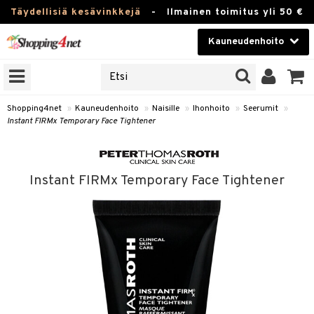
Täydellisiä kesävinkkejä
-
Ilmainen toimitus yli 50 €
Kauneudenhoito
ERKKEJÄ
Kauneudenhoito
M BRANDS
T
Piilolinssit
Shopping4net
»
Kauneudenhoito
»
Naisille
»
Ihonhoito
»
Seerumit
»
Instant FIRMx Temporary Face Tightener
JAT
Luontaistuotteet
UOTTEITA
Apteekki
Instant FIRMx Temporary Face Tightener
Fitness
t
Koti & Sisustus
t Set
ito
Lelut, Lapsi & Vauva
jat / Kammat
inkotuotteet
Tuotemerkkejä
skuurit
koistuotteet
Kampanjat
stenlähtö
eruskettavat tuotteet