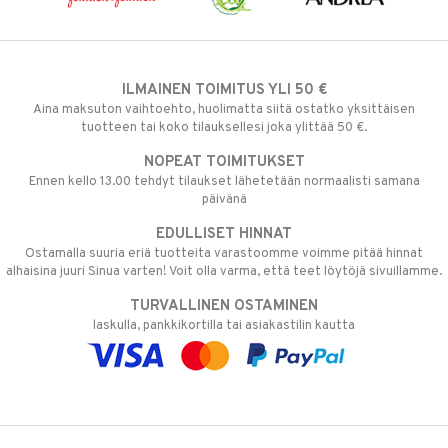
ILMAINEN TOIMITUS YLI 50 €
Aina maksuton vaihtoehto, huolimatta siitä ostatko yksittäisen
tuotteen tai koko tilauksellesi joka ylittää 50 €.
NOPEAT TOIMITUKSET
Ennen kello 13.00 tehdyt tilaukset lähetetään normaalisti samana
päivänä
EDULLISET HINNAT
Ostamalla suuria eriä tuotteita varastoomme voimme pitää hinnat
alhaisina juuri Sinua varten! Voit olla varma, että teet löytöjä sivuillamme.
TURVALLINEN OSTAMINEN
laskulla, pankkikortilla tai asiakastilin kautta