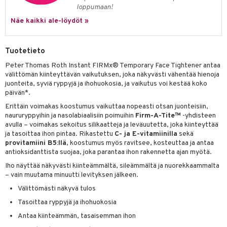
likiilto
t
loppumaan!
talovoiteet
distaminen
rinta ja naamiot
lipuna
matics Elixir
o
Näe kaikki ale-löydöt »
rumit
distus
ltenrajausväri
yx
inkosuoja
mänympärysvoiteet
Tuotetieto
rumit
makarvat
nique Happy
aihetta Miehille
Peter Thomas Roth Instant FIRMx® Temporary Face Tightener antaa
mien/Huulten Hoito
miväri
nique Happy For Men
nhoito
välittömän kiinteyttävän vaikutuksen, joka näkyvästi vähentää hienoja
juonteita, syviä ryppyjä ja ihohuokosia, ja vaikutus voi kestää koko
kkisiveltmit
kastus
päivän*.
kkivoide
teutus & Soujaus
Erittäin voimakas koostumus vaikuttaa nopeasti otsan juonteisiin,
naururyppyihin ja nasolabiaalisiin poimuihin
Firm-A-Tite™
-yhdisteen
tevoide
ranajo & Ihonpuhdistus
avulla – voimakas sekoitus silikaatteja ja leväuutetta, joka kiinteyttää
ja tasoittaa ihon pintaa. Rikastettu
C- ja E-vitamiinilla
sekä
justusvoide
provitamiini B5:llä
, koostumus myös ravitsee, kosteuttaa ja antaa
antioksidanttista suojaa, joka parantaa ihon rakennetta ajan myötä.
kipuna
Iho näyttää näkyvästi kiinteämmältä, sileämmältä ja nuorekkaammalta
teri
– vain muutama minuutti levityksen jälkeen.
Välittömästi näkyvä tulos
siväri
Tasoittaa ryppyjä ja ihohuokosia
mänrajauskynät
Antaa kiinteämmän, tasaisemman ihon