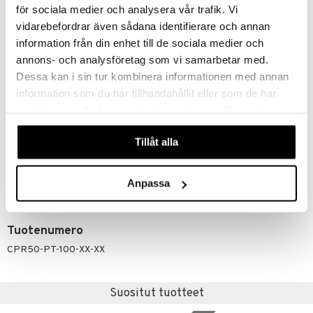
aiheuttaa valkoisia jäämiä.
för sociala medier och analysera vår trafik. Vi
6. Pidä kasvot ilmeettöminä 3–7 minuuttia, kunnes tuote kuivuu
vidarebefordrar även sådana identifierare och annan
täysin. Jos valkoisia jäämiä ilmenee, taputtele ne varovasti pois
information från din enhet till de sociala medier och
kostutetulla vanupuikolla.
annons- och analysföretag som vi samarbetar med.
Vinkki
: Levitä meikkivoide ja muu meikki tarpeen mukaan.
Dessa kan i sin tur kombinera informationen med annan
Öljypohjaiset ja/tai puuteripohjaiset ainesosat ovat ihanteellisia, sillä
vesipohjainen meikki voi heikentää kiinteyttävää vaikutusta.
information som du har tillhandahållit eller som de har
samlat in när du har använt deras tjänster. Du godkänner
Ainesosat
våra cookies vid fortsatt användande av vår webbplats.
Water/Aqua/Eau, Butylene Glycol, Glycerin, Sodium Silicate,
Tillåt alla
Magnesium Aluminum Silicate, Sodium Magnesium Fluorosilicate,
Foeniculum Vulgare (Fennel) Seed Extract, Symphytum Officinale Root
Extract, Panthenol, Tocopheryl Acetate, Carrageenan, Sodium
Phytate, Potassium Sorbate, Sodium Benzoate, Ascorbic Acid,
Anpassa
Phenoxyethanol.
Tuotenumero
CPR50-PT-100-XX-XX
Suositut tuotteet