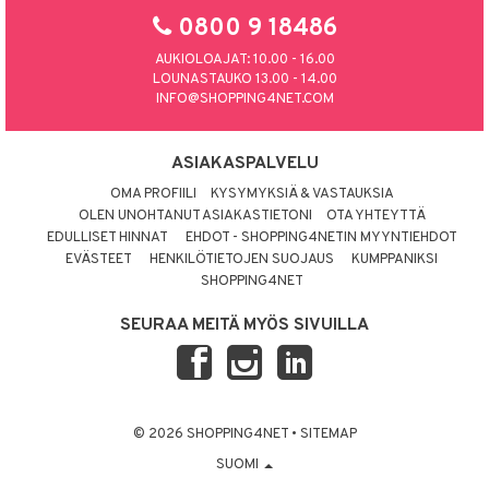
0800 9 18486
AUKIOLOAJAT: 10.00 - 16.00
LOUNASTAUKO 13.00 - 14.00
INFO@SHOPPING4NET.COM
ASIAKASPALVELU
OMA PROFIILI
KYSYMYKSIÄ & VASTAUKSIA
OLEN UNOHTANUT ASIAKASTIETONI
OTA YHTEYTTÄ
EDULLISET HINNAT
EHDOT - SHOPPING4NETIN MYYNTIEHDOT
EVÄSTEET
HENKILÖTIETOJEN SUOJAUS
KUMPPANIKSI
SHOPPING4NET
SEURAA MEITÄ MYÖS SIVUILLA
© 2026 SHOPPING4NET
•
SITEMAP
SUOMI