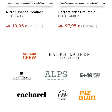
Saatavana useana vaihtoehtona
Saatavana useana vaihtoehtona
Micro Essence Treatment Lotion Bio Ferment
Perfectionist Pro Rapid Firm + Lift Serum
ESTÉE LAUDER
ESTÉE LAUDER
19,95
97,95
25,95
123,94
alk.
€
(
€
)
alk.
€
(
€
)