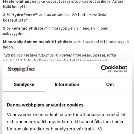
Hyaluronihappoa
joka kosteuttaa ja sitoo kosteutta iholla. Antaa
lisää heleyttä.
3 % HydraFence
™ auttaa antamalla 120 tuntia kestävää
kosteutusta*
5 % keramidiyhdiste
minimoi ryppyjen ja hienojen linjojen
näkyvyyden.
Mineraalipitoinen malakiittiyhdiste
vaikuttaa nestettä poistavasti
ihoon.
*28 päivää kestävä tutkimus 41 koehenkilön keskuudessa, jotka
käyttivät 3 % HydraFence™-tuotetta kaksi kertaa päivässä,
keskimääräinen kosteustasapaino kaikkien henkilöiden keskuudessa
parani 5 päivään ajan (120 tuntia) viimeisimmän käytön jälkeen.
Samtycke
Information
Om
Käyttö
Levitä puhdistetuille kasvoille, kaulalle ja dekolteelle aamuin ja illoin
saadaksesi intensiivistä kosteutusta ja raikasta heleyttä. Vain
Denna webbplats använder cookies
ulkoiseen käyttöön.
Vi använder enhetsidentifierare för att anpassa innehållet
Vinkki! levitettyäsi kasvoille, kaulalle ja dekolteelle hiero jäljelle jäänyt
seerumi käsistä käsivarsiin ka kyynärpäihin.
och annonserna till användarna, tillhandahålla funktioner
för sociala medier och analysera vår trafik. Vi