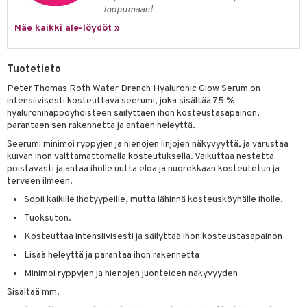
likiilto
t
loppumaan!
talovoiteet
distaminen
rinta ja naamiot
lipuna
matics Elixir
o
Näe kaikki ale-löydöt »
rumit
distus
ltenrajausväri
yx
inkosuoja
mänympärysvoiteet
Tuotetieto
rumit
makarvat
nique Happy
aihetta Miehille
Peter Thomas Roth Water Drench Hyaluronic Glow Serum on
mien/Huulten Hoito
miväri
nique Happy For Men
nhoito
intensiivisesti kosteuttava seerumi, joka sisältää 75 %
hyaluronihappoyhdisteen säilyttäen ihon kosteustasapainon,
kkisiveltmit
kastus
parantaen sen rakennetta ja antaen heleyttä.
kkivoide
teutus & Soujaus
Seerumi minimoi ryppyjen ja hienojen linjojen näkyvyyttä, ja varustaa
kuivan ihon välttämättömällä kosteutuksella. Vaikuttaa nestettä
tevoide
ranajo & Ihonpuhdistus
poistavasti ja antaa iholle uutta eloa ja nuorekkaan kosteutetun ja
terveen ilmeen.
justusvoide
Sopii kaikille ihotyypeille, mutta lähinnä kosteusköyhälle iholle.
kipuna
Tuoksuton.
teri
Kosteuttaa intensiivisesti ja säilyttää ihon kosteustasapainon
Lisää heleyttä ja parantaa ihon rakennetta
siväri
Minimoi ryppyjen ja hienojen juonteiden näkyvyyden
mänrajauskynät
Sisältää mm.