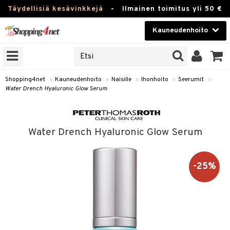
Täydellisiä kesävinkkejä
-
Ilmainen toimitus yli 50 €
Kauneudenhoito
ERKKEJÄ
Kauneudenhoito
M BRANDS
T
Piilolinssit
Shopping4net
»
Kauneudenhoito
»
Naisille
»
Ihonhoito
»
Seerumit
»
Water Drench Hyaluronic Glow Serum
JAT
Luontaistuotteet
UOTTEITA
Apteekki
Water Drench Hyaluronic Glow Serum
Fitness
t
Koti & Sisustus
-25%
t Set
ito
Lelut, Lapsi & Vauva
jat / Kammat
inkotuotteet
Tuotemerkkejä
skuurit
koistuotteet
Kampanjat
stenlähtö
eruskettavat tuotteet