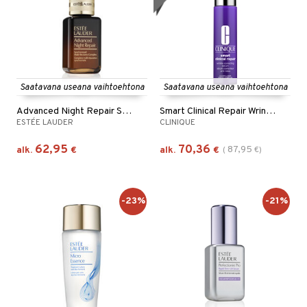
Saatavana useana vaihtoehtona
Saatavana useana vaihtoehtona
Advanced Night Repair Serum
Smart Clinical Repair Wrinkle Correcting Serum
ESTÉE LAUDER
CLINIQUE
62,95
70,36
87,95
alk.
€
alk.
€
(
€
)
-23%
-21%