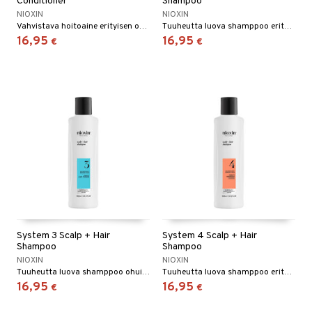
Conditioner
Shampoo
NIOXIN
NIOXIN
Vahvistava hoitoaine erityisen ohuille ja ei-käsitellyille hiuksille.
Tuuheutta luova shamppoo erityisen ohuille, ei-käsitellyille hiuksille.
16,95
16,95
€
€
System 3 Scalp + Hair
System 4 Scalp + Hair
Shampoo
Shampoo
NIOXIN
NIOXIN
Tuuheutta luova shamppoo ohuille, kemiallisesti käsitellyille hiuksille.
Tuuheutta luova shamppoo erityisen ohuille, kemiallisesti käsitellyille hiuksille.
16,95
16,95
€
€