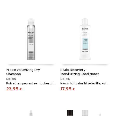
Nioxin Volumizing Dry
Scalp Recovery
Shampoo
Moisturizing Conditioner
NIOXIN
NIOXIN
Kuivashampoo antaen tuuheat ja paksut hiukset - Nioxin
Nioxin hoitoaine hilseilevälle, kutisevalle ja liuskottuvalle hiuspohjalle
23,95
17,95
€
€