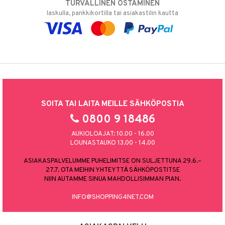
TURVALLINEN OSTAMINEN
laskulla, pankkikortilla tai asiakastilin kautta
SOITA TAI LAITA MEILLE SÄHKÖPOSTIA
0800 9 18486
AUKIOLOAJAT: 10.00 - 16.00
LOUNASTAUKO 13.00 - 14.00
ASIAKASPALVELUMME PUHELIMITSE ON SULJETTUNA 29.6.–
27.7. OTA MEIHIN YHTEYTTÄ SÄHKÖPOSTITSE
NIIN AUTAMME SINUA MAHDOLLISIMMAN PIAN.
INFO@SHOPPING4NET.COM