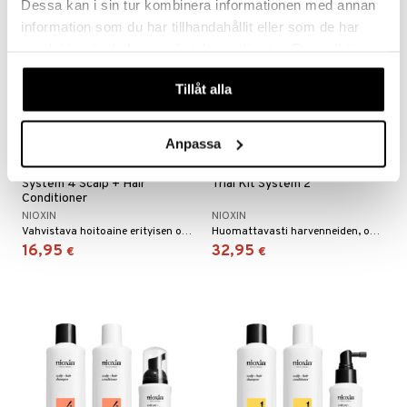
Dessa kan i sin tur kombinera informationen med annan
information som du har tillhandahållit eller som de har
samlat in när du har använt deras tjänster. Du godkänner
våra cookies vid fortsatt användande av vår webbplats.
Tillåt alla
Anpassa
System 4 Scalp + Hair
Trial Kit System 2
Conditioner
NIOXIN
NIOXIN
Vahvistava hoitoaine erityisen ohuille ja kemiallisesti käsitellyille hiuksille.
Huomattavasti harvenneiden, ohuiden ja käsittelemättömien hiusten hoito.
16,95
32,95
€
€