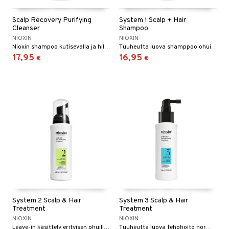
Scalp Recovery Purifying
System 1 Scalp + Hair
Cleanser
Shampoo
NIOXIN
NIOXIN
Nioxin shampoo kutisevalla ja hilseeseen taipuvalle hiuspohjalle.
Tuuheutta luova shamppoo ohuille, ei-käsitellyille hiuksille.
17,95
16,95
€
€
System 2 Scalp & Hair
System 3 Scalp & Hair
Treatment
Treatment
NIOXIN
NIOXIN
Leave-in käsittely erityisen ohuille ja ei-käsitellyille hiuksille.
Tuuheutta luova tehohoito normaaleille, ohuille ja käsitellyille hiuksille.