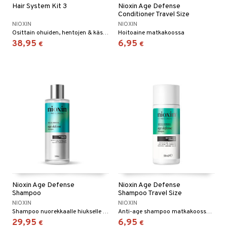
Hair System Kit 3
Nioxin Age Defense
Conditioner Travel Size
NIOXIN
NIOXIN
Osittain ohuiden, hentojen & käsittelemättömien hiusten hoito.
Hoitoaine matkakoossa
38,95
6,95
€
€
Nioxin Age Defense
Nioxin Age Defense
Shampoo
Shampoo Travel Size
NIOXIN
NIOXIN
Shampoo nuorekkaalle hiukselle Nioxinilta.
Anti-age shampoo matkakoossa Nioxinilta
29,95
6,95
€
€