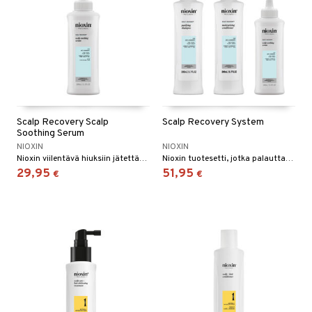
Scalp Recovery Scalp
Scalp Recovery System
Soothing Serum
NIOXIN
NIOXIN
Nioxin viilentävä hiuksiin jätettävä hoitoaine hilsettä ja liuskottuvaa hiuspohjaa vastaan
Nioxin tuotesetti, jotka palauttavat hiuspohjan tasapainon ja ehkäisevät hilseoireita
29,95
51,95
€
€