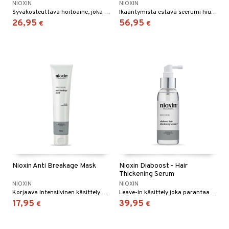
NIOXIN
NIOXIN
Syväkosteuttava hoitoaine, joka vahvistaa hiuksia katkeilua vastaan, Nioxinilta.
Ikääntymistä estävä seerumi hiusten täyteläisyyden, sileän rakenteen ja luonnollisen värin säilyttämiseksi.
26,95
56,95
€
€
Nioxin Anti Breakage Mask
Nioxin Diaboost - Hair
Thickening Serum
NIOXIN
NIOXIN
Korjaava intensiivinen käsittely suojaamaan värjättyjä hiuksia.
Leave-in käsittely joka parantaa hiusten paksuutta - Nioxin
17,95
39,95
€
€