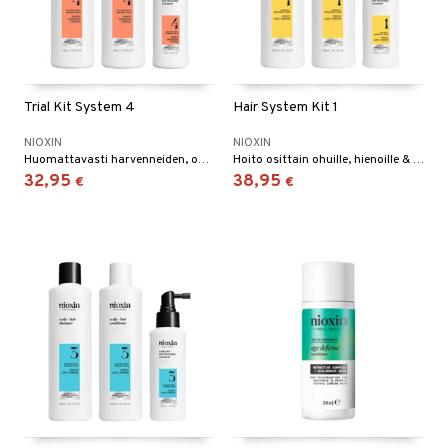
Trial Kit System 4
Hair System Kit 1
NIOXIN
NIOXIN
Huomattavasti harvenneiden, ohuiden ja kemiallisesti käsiteltyjen hiusten hoito.
Hoito osittain ohuille, hienoille & käsittelemättömille hiuksille.
32,95
38,95
€
€