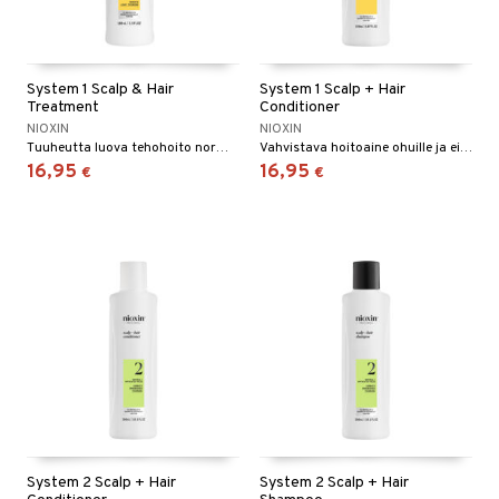
System 1 Scalp & Hair
System 1 Scalp + Hair
Treatment
Conditioner
NIOXIN
NIOXIN
Tuuheutta luova tehohoito normaaleille ja ohuille hiuksille.
Vahvistava hoitoaine ohuille ja ei-käsitellyille hiuksille.
16,95
16,95
€
€
System 2 Scalp + Hair
System 2 Scalp + Hair