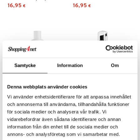
16,95
16,95
€
€
Samtycke
Information
Om
Denna webbplats använder cookies
System 3 Scalp Scalp + Hair
System 4 Scalp & Hair
Vi använder enhetsidentifierare för att anpassa innehållet
Conditioner
Treatment
och annonserna till användarna, tillhandahålla funktioner
NIOXIN
NIOXIN
Vahvistava hoitoaine ohuille ja kemiallisesti käsitellyille hiuksille.
Leave-in käsittely erityisen ohuille, kemiallisesti käsitellyille hiuksille.
för sociala medier och analysera vår trafik. Vi
16,95
16,95
€
€
vidarebefordrar även sådana identifierare och annan
information från din enhet till de sociala medier och
annons- och analysföretag som vi samarbetar med.