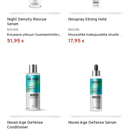
Night Density Rescue
Niospray Strong Hold
Serum
NIOXIN
NIOXIN
Korjaava yökuuri tuuheammille ja paksummille hiuksille Nioxinilta
Hiussuihke lisälujuudella ohuille hiuksille - Nioxin.
51,95
17,95
€
€
Nioxin Age Defense
Nioxin Age Defense Serum
Conditioner