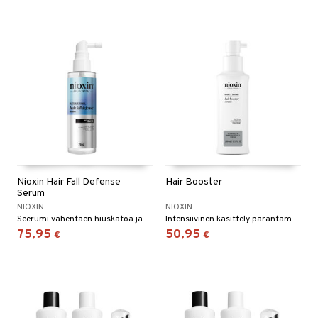
kkivoide
teutus & Soujaus
 verkkokaupasta
tevoide
ranajo & Ihonpuhdistus
justusvoide
kipuna
teri
siväri
mänrajauskynät
Nioxin Hair Fall Defense
Hair Booster
Serum
NIOXIN
NIOXIN
Seerumi vähentäen hiuskatoa ja tehden hiuksista paksummat - Nioxin
Intensiivinen käsittely parantamaan hiustenkasvua - Nioxin.
75,95
50,95
€
€