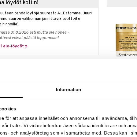
a löydöt kotiin!
isuuteen tehdä löytöjä suuresta ALEstamme. Juuri
mme suuren valikoiman jännittäviä tuotteita
a hinnoilla!
massa 31.8.2026 asti mutta ole nopea -
otteesi voivat päästä loppumaan!
i ale-löydöt »
Saatavana
vaihtoe
24K Gold Mas
 Rothilta hieroo pois pinnallisia, kuolleita
Luxury Lift &
an, nuoremman, säteilevämmän ja elinvoimaisemman
PETER THOMAS
aja tasoitaa ihonsävyä, pieniä juonteita ja ryppyjä ja
63,95
Information
rittäin voimakas ja tehokas kuorinta, joka on tehty
alk.
tunutta ihoa varten vaikuttaen kolmella tavalla –
kurpitsaentsyymillä sekä
hioo
alumiinioksidilla.
cookies
ömästi kirkkaampi naamion jälkeen sen poistaessa
asainen ihonrakenne tasoittuu kuorinnan ja
e för att anpassa innehållet och annonserna till användarna, tillh
tä. Ihosta tulee selkeästi eläväisempi, nuorempi ja
vår trafik. Vi vidarebefordrar även sådana identifierare och anna
nnons- och analysföretag som vi samarbetar med. Dessa kan i sin