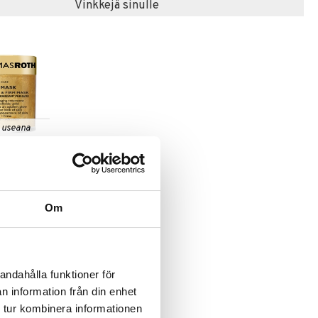
Vinkkejä sinulle
 useana
htona
k - Pure
 Firm Mask
 ROTH
Om
€
andahålla funktioner för
n information från din enhet
 tur kombinera informationen