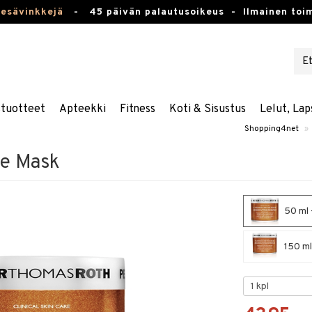
kesävinkkejä
-
45 päivän palautusoikeus -
Ilmainen toim
stuotteet
Apteekki
Fitness
Koti & Sisustus
Lelut, Lap
Shopping4net
»
e Mask
50 ml 
150 ml