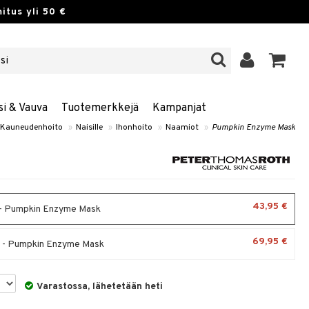
itus yli 50 €
si & Vauva
Tuotemerkkejä
Kampanjat
Kauneudenhoito
»
Naisille
»
Ihonhoito
»
Naamiot
»
Pumpkin Enzyme Mask
43,95 €
- Pumpkin Enzyme Mask
69,95 €
 - Pumpkin Enzyme Mask
Varastossa, lähetetään heti