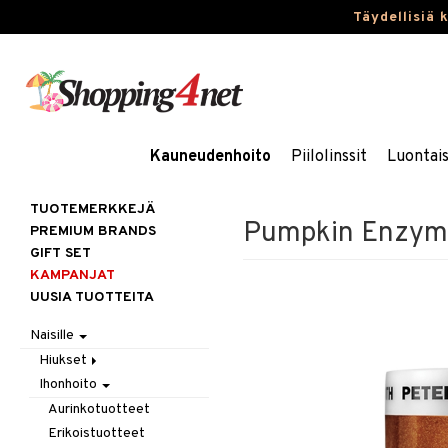
Täydellisiä 
Kauneudenhoito
Piilolinssit
Luontai
TUOTEMERKKEJÄ
Pumpkin Enzym
PREMIUM BRANDS
GIFT SET
KAMPANJAT
UUSIA TUOTTEITA
Naisille
Hiukset
Ihonhoito
Gift Set
Harjat / Kammat
Aurinkotuotteet
Hiuskuurit
Erikoistuotteet