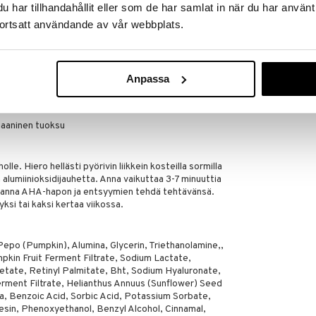
ET:
har tillhandahållit eller som de har samlat in när du har använt
kas fyysinen kuorinta nuorentaa ihoa ja antaa sille
ortsatt användande av vår webbplats.
hellästi pinnalliset kuolleet ihosolut.
uorii pois harmaita ja ikäviä soluja paljastaen
n.
Anpassa
i ei herkälle.
gaaninen tuoksu
lle. Hiero hellästi pyörivin liikkein kosteilla sormilla
a alumiinioksidijauhetta. Anna vaikuttaa 3-7 minuuttia
a anna AHA-hapon ja entsyymien tehdä tehtävänsä.
yksi tai kaksi kertaa viikossa.
po (Pumpkin), Alumina, Glycerin, Triethanolamine,,
kin Fruit Ferment Filtrate, Sodium Lactate,
etate, Retinyl Palmitate, Bht, Sodium Hyaluronate,
ment Filtrate, Helianthus Annuus (Sunflower) Seed
dta, Benzoic Acid, Sorbic Acid, Potassium Sorbate,
sin, Phenoxyethanol, Benzyl Alcohol, Cinnamal,