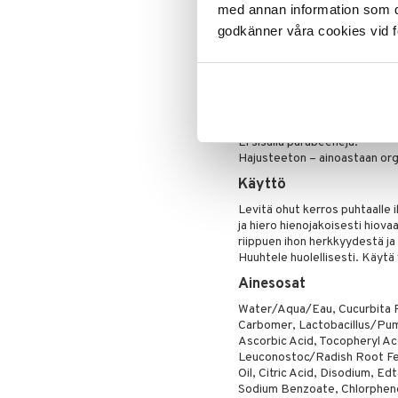
PÄÄAINSEOSAT & VAIKUTUKS
med annan information som du 
Ripsiväri
Alumiinioksidikristallit – teho
godkänner våra cookies vid f
Silmänrajauskynät
heleyttä.
Kurpitsaentsyymit – poistavat 
Glykoolihappo (AHA-happo) – k
raikkaan, nuorekkaan heleyde
Sopii kaikille ihotyypeille paits
Ei sisällä parabeeneja.
Hajusteeton – ainoastaan or
Käyttö
Levitä ohut kerros puhtaalle iho
ja hiero hienojakoisesti hiova
riippuen ihon herkkyydestä j
Huuhtele huolellisesti. Käytä 
Ainesosat
Water/Aqua/Eau, Cucurbita Pe
Carbomer, Lactobacillus/Pump
Ascorbic Acid, Tocopheryl Ac
Leuconostoc/Radish Root Fer
Oil, Citric Acid, Disodium, E
Sodium Benzoate, Chlorphene