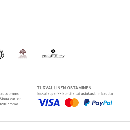
TURVALLINEN OSTAMINEN
varastoomme
laskulla, pankkikortilla tai asiakastilin kautta
 Sinua varten!
sivuillamme.