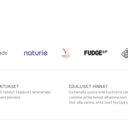
MITUKSET
EDULLISET HINNAT
00 tehdyt tilaukset lähetetään
Ostamalla suuria eriä tuotteita 
mana päivänä
voimme pitää hinnat alhaisina juuri
Voit olla varma, että teet löytöjä 