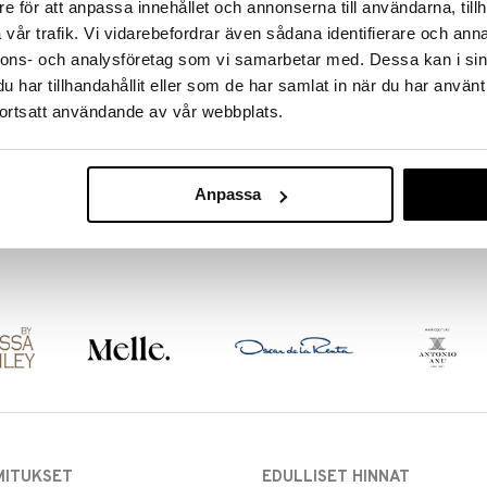
e för att anpassa innehållet och annonserna till användarna, tillh
vår trafik. Vi vidarebefordrar även sådana identifierare och anna
nnons- och analysföretag som vi samarbetar med. Dessa kan i sin
har tillhandahållit eller som de har samlat in när du har använt
Saatavana useana vaihtoehtona
ortsatt användande av vår webbplats.
IDUN Minerals Foundation
IDUN MINERALS
Mineraalifoundation IDUNilta
Anpassa
4,95
€
MITUKSET
EDULLISET HINNAT