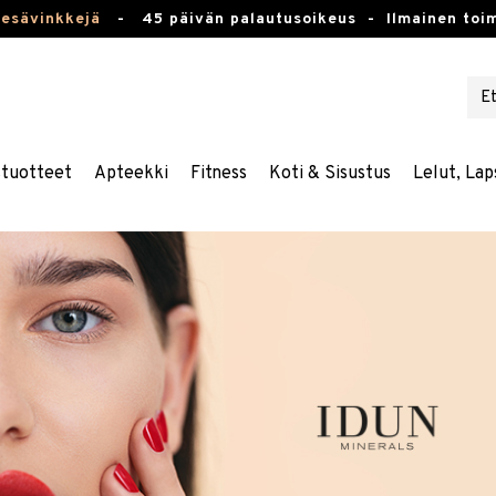
kesävinkkejä
-
45 päivän palautusoikeus -
Ilmainen toim
stuotteet
Apteekki
Fitness
Koti & Sisustus
Lelut, Lap