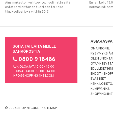
Aina maksuton vaihtoehto, huolimatta siitä
Ennen kello 13.
ostatko yksittäisen tuotteen tai koko
normaalisti sa
tilauksellesi joka ylittää 50 €.
ASIAKASPA
SOITA TAI LAITA MEILLE
OMA PROFIILI
SÄHKÖPOSTIA
KYSYMYKSIÄ &
0800 9 18486
OLEN UNOHTAN
OTA YHTEYTT
AUKIOLOAJAT: 10.00 - 16.00
EDULLISET HI
LOUNASTAUKO 13.00 - 14.00
EHDOT - SHOP
INFO@SHOPPING4NET.COM
EVÄSTEET
HENKILÖTIETO
KUMPPANIKSI
SHOPPING4NE
© 2026 SHOPPING4NET
•
SITEMAP