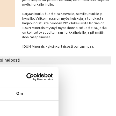
jotka suojaavat ja hoitavat ihoa, täten tuotteet sopivat
myös herkälle iholle.
Sarjaan kuuluu tuotteita kasvoille, silmille, huulille ja
kynsille. Valikoimassa on myös huiskuja ja tehokasta
harjapuhdistusta. Vuoden 2017 lokakuusta lähtien on
IDUN Minerals myynyt myös ihonhoitotuotteita, jotka
on kehitetty soveltumaan herkkäihoisille ja pitämään
ihon tasapainossa.
IDUN Minerals - yksinkertaisesti puhtaampaa.
si helposti:
Om