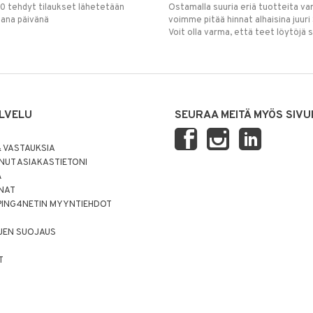
00 tehdyt tilaukset lähetetään
Ostamalla suuria eriä tuotteita 
mana päivänä
voimme pitää hinnat alhaisina juuri
Voit olla varma, että teet löytöjä 
LVELU
SEURAA MEITÄ MYÖS SIVU
 VASTAUKSIA
UT ASIAKASTIETONI
Ä
NNAT
PING4NETIN MYYNTIEHDOT
JEN SUOJAUS
T