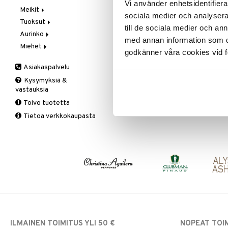
Vi använder enhetsidentifierar
Meikit
Vaihe 2: Kirkastus
Käsien- ja Vartalonhoito
sociala medier och analysera 
Tuoksut
Vaihe 3: Kosteutus
Kosteudenhoito
Huulikiilto
till de sociala medier och a
Aurinko
Kuorinta ja naamiot
Huulipuna
Aromatics Elixir
med annan information som du 
Saatavana useana vaihtoehtona
Miehet
Puhdistus
Huultenrajausväri
Calyx
Aurinkosuoja
godkänner våra cookies vid f
IDUN Hydra Soft Minerals
Seerumit
Kulmakarvat
Clinique Happy
3-Vaihetta Miehille
Foundation
Asiakaspalvelu
Silmien/Huulten Hoito
Luomiväri
Clinique Happy For Men
Ironhoito
IDUN MINERALS
Kysymyksiä &
Meikkisiveltmit
Kirkastus
Foundation, jossa on keskitason,
vastauksia
kerrostettava peittävyys IDUN
Meikkivoide
Kosteutus & Soujaus
Mineralsilta.
Toivo tuotetta
9,95
Peitevoide
Parranajo &
€
Tietoa verkkokaupasta
Ihonpuhdistus
Pohjustusvoide
Poskipuna
Puuteri
Ripsiväri
Silmänrajauskynät
ILMAINEN TOIMITUS YLI 50 €
NOPEAT TOI