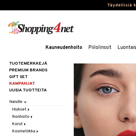
Täydellisiä 
Kauneudenhoito
Piilolinssit
Luontai
TUOTEMERKKEJÄ
PREMIUM BRANDS
GIFT SET
KAMPANJAT
UUSIA TUOTTEITA
Naisille
Hiukset
Ihonhoito
Gift Set
Korut
Harjat / Kammat
Aurinkotuotteet
Kosmetiikka
Hiuskuurit
Erikoistuotteet
Kaulakorut