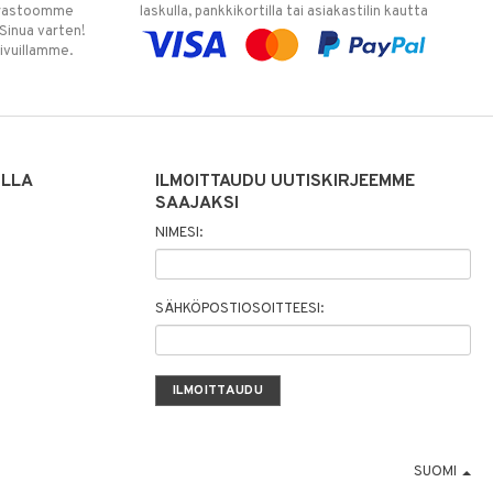
varastoomme
laskulla, pankkikortilla tai asiakastilin kautta
 Sinua varten!
sivuillamme.
ILLA
ILMOITTAUDU UUTISKIRJEEMME
SAAJAKSI
NIMESI:
SÄHKÖPOSTIOSOITTEESI:
SUOMI