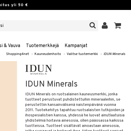
itus yli 50 €
si & Vauva
Tuotemerkkejä
Kampanjat
Shopping4net
»
Kauneudenhoito
»
Valitse tuotemerkki
»
IDUN Minerals
IDUN Minerals
IDUN Minerals on ruotsalainen kauneusmerkki, jonka
tuotteet perustuvat puhdistettuihin mineraaleihin, se
perustettiin kansainvälisenä naistenpäivänä vuonna
2011. Tuotekehitys tapahtuu ruotsalaisten tutkijoiden ja
ihospesialistien kanssa, yhdessä he luovat ainutlaatuisia
yhdistelmiä hoitavia ainesosia, ollen pääosassa kaikissa
tuotteissa. Tuotteet sisältävät ainoastaan ainesosia,